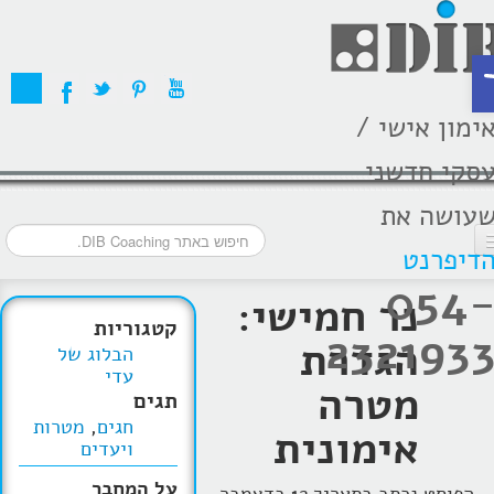
ת
ימון אישי /
סקי חדשני
עושה את
דיפרנט
054
דף הבית
נר חמישי:
קטגוריות
232193
מסלולי אימון
הגדרת
הבלוג של
עדי
אודות
מטרה
תגים
חגים
,
מטרות
בתקשורת
אימונית
ויעדים
המלצות
על המחבר