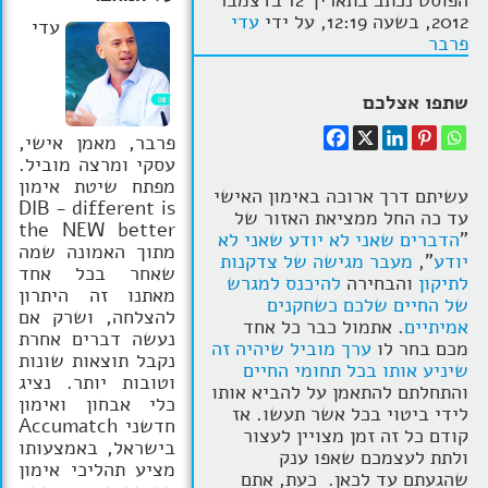
הפוסט נכתב בתאריך 12 בדצמבר
2012, בשעה 12:19, על ידי
עדי
עדי
הרצאות
פרבר
בלוג קואצ'ינג
שתפו אצלכם
סרטוני אימון
פרבר, מאמן אישי,
עסקי ומרצה מוביל.
שאלות תשובות
מפתח שיטת אימון
עשיתם דרך ארוכה באימון האישי
DIB - different is
יצירת קשר
עד כה החל ממציאת האזור של
the NEW better
"
הדברים שאני לא יודע שאני לא
מתוך האמונה שמה
יודע
",
מעבר מגישה של צדקנות
שאחר בכל אחד
לתיקון
והבחירה
להיכנס למגרש
מאתנו זה היתרון
של החיים שלכם כשחקנים
להצלחה, ושרק אם
אמיתיים
. אתמול כבר כל אחד
נעשה דברים אחרת
מכם בחר לו
ערך מוביל שיהיה זה
נקבל תוצאות שונות
שיניע אותו בכל תחומי החיים
וטובות יותר. נציג
והתחלתם להתאמן על להביא אותו
כלי אבחון ואימון
לידי ביטוי בכל אשר תעשו. אז
חדשני Accumatch
קודם כל זה זמן מצויין לעצור
בישראל, באמצעותו
ולתת לעצמכם שאפו ענק
מציע תהליכי אימון
שהגעתם עד לכאן. כעת, אתם