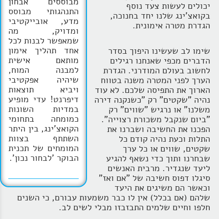
מבוססים אבחון
יכולים לעשות צעד נוסף
התנהגותי מבוסס
בקואצ'ינג שלנו יחד בחנוכה,
מדע, אובייקטיבי
הגדרת מטרה אימונית.
ומדויק, מה
שמאפשר לבנות לכל
אחד תהליך אימון
שימו לב שעשינו היפוך בסדר
מותאם אישית
הדברים מכפי שאנחנו רגילים
למבנה המוח,
לחשוב בעולם המודרני. הגדרת
שיהיה אפקטיבי
הערך לפני המטרה משנה בטווח
ויביא תוצאות
הארוך את התפיסה שלכם. לא עוד
דיפרנט! עדי מופיע
נהיה "שקטים" רק "כשנקנה דירה
במדיות השונות
משלנו" או נרגיש "שווים" רק
כמומחה בתחומי
"ביום שנקבל משכורת רצוייה".
הקואצ'ינג, בין היתר
הפכנו את החשיבה ושברנו את
השתתף בצוות
התלות וכעת נהיה קודם כל
המומחים של תכנית
שקטים, שווים או כל ערך
הבוקר 'לבחור נכון'.
שבחרנו ותוך כדי נשאף להגיע
ליעד שנגדיר. מרבית האנשים
סיגלו דפוס חשיבה של "אם ואז"
וכאשר הם משיגים את היעד
שלהם (אם בכלל) אין לו כבר משמעות עבורם, כי השנים
חלפו וחיים שלמים התבזבזו מבלי לשים לב.