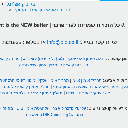
בלוג קואצ'ינג
בלוג וידאו אימון אישי ועסקי
© כל הזכויות שמורות לעדי פרבר | different is the NEW better
יצירת קשר במייל:
info@dib.co.il
או בטלפון:
-2321933
וכן קואצ'ינג:
בלוג אימון אישי עסקי
|
ולוג (בלוג וידאו) קואצ'ינג
|
מה זה קואצ'
ותשובות קואצ'ינג
|
מגזין אימון אישי מתנה
ותי קואצ'ינג:
תהליך אימון אישי
|
תהליך אימון עסקי
|
מיפוי דפוסי התנהגות
ליך אימון אישי לאהבה עצמית וביטחון עצמי
|
תהליך אימון קואצ'ינג להט"בי
|
אישי עסקי לאמנים ויוצרים
|
תהליך אימון אישי זוגי / למציאת זוגיות
מידע על קואצ'ינג DIB:
על עדי פרבר קואצ'ר
|
על שיטת אימון DIB
|
מה זה אי
כתבו על DIB Coaching בתקשורת