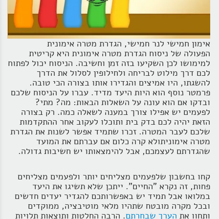
אימון חמישי לנר חמישי, הגדרת מטרה אימונית
הפעולה של ניסוח הגדרת מטרה אימונית היא קריטית
למימושו לכן השקיעו בזה זמן וחשיבה. הניסוח יכול לפתוח
לכם דרך מילוט לבריחה ולחילופין לסלול את הדרך
להשגתו, היו אמיצים והגדירו אותו בצורה הכי טובה.
פרמטר נוסף הוא היות היעד מדיד. עברו על הניסוח שלכם
ובדקו אם הוא עונה על השאלות הבאות: מה? מתי?
לפעמים יש אפילו צורך במענה לשאלה כמה. רק בצורה
הזאת יהיה לכם בדק בית ותוכלו לעקוב אחר ההתקדמות
שלכם לעבר המטרה. זכרו שתמיד אפשר לשנות את הגדרת
מטרה אימוניתולא קרה כלום אם עברתם את המועד
שהגדרתם לעצמכם, אבל להימצאותו יש חשיבות גדולה.
קחו בחשבון שלפעמים מצליחים יותר ולפעמים מצליחים
פחות, זה נקרא "החיים". ייתכן שלא תשיגו את היעד
במלואו אבל תמיד יש באפשרותכם להגדיר יעדים חדשים
ובכל מקרה מובטח שתהיו מלאי מוטיבציה, ממוקדים
ותחוו את
הערך שבחרתם
. הרבה החלטות ותוצאות תלויות