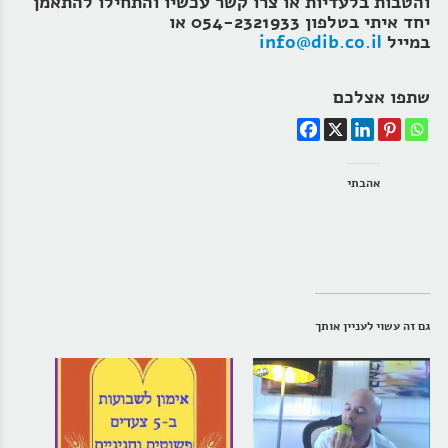
והטבות בלעדיות או צרו קשר עכשיו והתחילו להתאמן
יחד איתי בטלפון 054-2321933 או
במייל
info@dib.co.il
שתפו אצלכם
אהבתי
גם זה עשוי לעניין אותך