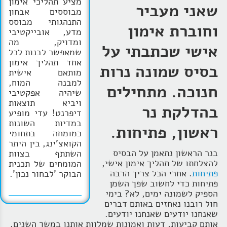
מציע תהליכי אימון
שאני מעביר
מבוססים אבחון
התנהגותי מבוסס
וחוברת אימון
מדע, אובייקטיבי
ומדויק, מה
אישי שכתבתי על
שמאפשר לבנות לכל
אחד תהליך אימון
בסיס שמונה נרות
מותאם אישית
למבנה המוח,
חנוכה. מתחילים
שיהיה אפקטיבי
ויביא תוצאות
בהדלקת נר
דיפרנט! עדי מופיע
במדיות השונות
ראשון, פתיחות.
כמומחה בתחומי
הקואצ'ינג, בין היתר
בנר הראשון נתאמן על הבסיס
השתתף בצוות
להצלחתו של תהליך אימון אישי,
המומחים של תכנית
פתיחות
. אחרי הכל צריך הרבה
הבוקר 'לבחור נכון'.
פתיחות כדי לחשוב שפך השמן
הספיק לשמונה ימים, לא? בימי
חול רובנו נאחזים באותם דברים
שאנחנו יודעים שאנחנו יודעים.
אותם קביעות, דעות ואמונות שמלוות אותנו במשך השנים.