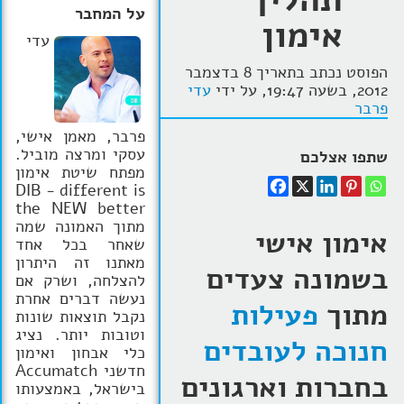
על המחבר
אימון
הרצאות
עדי
בלוג קואצ'ינג
הפוסט נכתב בתאריך 8 בדצמבר
2012, בשעה 19:47, על ידי
עדי
סרטוני אימון
פרבר
פרבר, מאמן אישי,
שאלות תשובות
עסקי ומרצה מוביל.
שתפו אצלכם
מפתח שיטת אימון
יצירת קשר
DIB - different is
the NEW better
מתוך האמונה שמה
אימון אישי
שאחר בכל אחד
מאתנו זה היתרון
בשמונה צעדים
להצלחה, ושרק אם
נעשה דברים אחרת
מתוך
פעילות
נקבל תוצאות שונות
וטובות יותר. נציג
חנוכה לעובדים
כלי אבחון ואימון
חדשני Accumatch
בחברות וארגונים
בישראל, באמצעותו