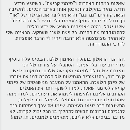
שאלות במקום הצהרות ו"סימני קריאה". כשיגיע מידע
חדש, נהיה בהקשבה ונאכסן אותו בארגז הכלים. לחשיבה
הזאת קוראים "גם וגם" והיא מחליפה את הגישה של "או".
כך נוכל כל יום להוסיף לעצמנו כלי חדש ו"ארגז הכלים"
שלנו יגדל, נהיה מצויידים בשפע של ידע וכלים
להתמודדות עם החיים. כל פעם שאני שאתקע, הראייה שלי
לא תהיה מצומצמת אלא רחבה ויהיו לי הרבה אופציות
לדרכי התמודדות.
זהו הנר הראשון בתהליך האימון שלנו. הבסיס עליו נוסיף
מדיי יום עוד כלי אמוני. הסתכלו על צורתו של הנר
והיזכרו לשים לב לסימני הקריאה שלכם. ובתקווה שיש
קצת רוח, בתנועותיה הגמישות של הלהבה דמו את צורתו
של סימן השאלה. התאמנו על המעבר ממשפטים של סימני
קריאה לסימני שאלה. למדו לשתף יותר את האנשים
הקרובים אליכם ולהיפתח לשמוע את דעותיהם. למדו ממה
שהם חושבים ומנסיונם. התחילו לשאול יותר שאלות,
התשובות כבר יגיעו מעצמם. שימו את ערך הפתיחות כנר
לרגליכם וברוכים הבאים לתהליך בו הכל יכול לקרות. לא
מדובר בניסים אלא עליכם, מתאמנים שמנסים. חג שמח!