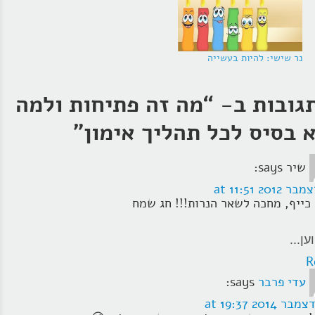
נר שישי: להיות בעשייה
מה זה פתיחות ולמה
 בסיס לכל תהליך אימון
”
שיר
says:
 כייף, מחכה לשאר הנרות!!! חג שמח
ען...
R
עדי פרבר
says: