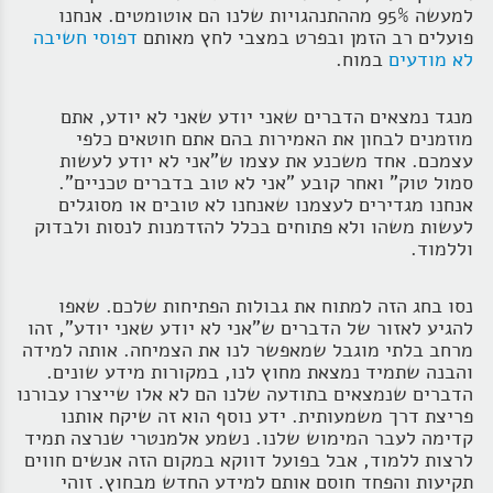
למעשה 95% מההתנהגויות שלנו הם אוטומטים. אנחנו
פועלים רב הזמן ובפרט במצבי לחץ מאותם
דפוסי חשיבה
לא מודעים
במוח.
מנגד נמצאים הדברים שאני יודע שאני לא יודע, אתם
מוזמנים לבחון את האמירות בהם אתם חוטאים כלפי
עצמכם. אחד משכנע את עצמו ש"אני לא יודע לעשות
סמול טוק" ואחר קובע "אני לא טוב בדברים טכניים".
אנחנו מגדירים לעצמנו שאנחנו לא טובים או מסוגלים
לעשות משהו ולא פתוחים בכלל להזדמנות לנסות ולבדוק
וללמוד.
נסו בחג הזה למתוח את גבולות הפתיחות שלכם. שאפו
להגיע לאזור של הדברים ש"אני לא יודע שאני יודע", זהו
מרחב בלתי מוגבל שמאפשר לנו את הצמיחה. אותה למידה
והבנה שתמיד נמצאת מחוץ לנו, במקורות מידע שונים.
הדברים שנמצאים בתודעה שלנו הם לא אלו שייצרו עבורנו
פריצת דרך משמעותית. ידע נוסף הוא זה שיקח אותנו
קדימה לעבר המימוש שלנו. נשמע אלמנטרי שנרצה תמיד
לרצות ללמוד, אבל בפועל דווקא במקום הזה אנשים חווים
תקיעות והפחד חוסם אותם למידע החדש מבחוץ. זוהי