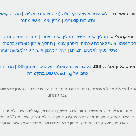
וכן קואצ'ינג:
בלוג אימון אישי עסקי
|
ולוג (בלוג וידאו) קואצ'ינג
|
מה זה קואצ'
ותשובות קואצ'ינג
|
מגזין אימון אישי מתנה
ותי קואצ'ינג:
תהליך אימון אישי
|
תהליך אימון עסקי
|
מיפוי דפוסי התנהגות
ליך אימון אישי לאהבה עצמית וביטחון עצמי
|
תהליך אימון קואצ'ינג להט"בי
|
אישי עסקי לאמנים ויוצרים
|
תהליך אימון אישי זוגי / למציאת זוגיות
מידע על קואצ'ינג DIB:
על עדי פרבר קואצ'ר
|
על שיטת אימון DIB
|
מה זה אי
כתבו על DIB Coaching בתקשורת
אתר dib.co.il מכיל מאמרים, פוסטים ותכנים מקוריים של עדי פרבר - מאמן אישי 
שבך ליתרון.
באתר תמצאו מידע שימושי בתחומי אימון אישי, coaching, קואצ'ינג
הקהילה הגאה, אימון מנטלי לבעלי עסקים, אימון אישי למנהלים, אימון מנכ"לים - אי
בארגונים, יועץ קריירה מומלץ, אימון אישי ליזמים ועוד מסלולי אימון אישי ועסקי יי