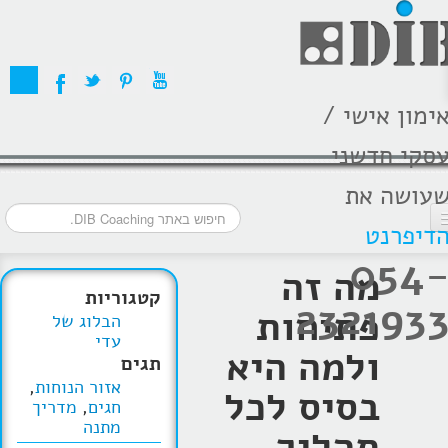
ימון אישי /
סקי חדשני
עושה את
דיפרנט
054
דף הבית
מה זה
קטגוריות
232193
מסלולי אימון
פתיחות
הבלוג של
עדי
אודות
ולמה היא
תגים
אזור הנוחות
,
בתקשורת
בסיס לכל
חגים
,
מדריך
מתנה
תהליך
המלצות