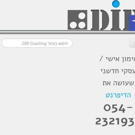
ת
ימון אישי /
דף הבית
סקי חדשני
מסלולי אימון
שעושה את
אודות
הדיפרנט
בתקשורת
054-
המלצות
232193
הרצאות
בלוג קואצ'ינג