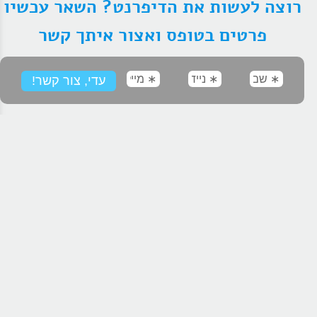
רוצה לעשות את הדיפרנט? השאר עכשיו
פרטים בטופס ואצור איתך קשר
לשוחח ב-WhatsApp
תהליך ייחודי בשיטת DIB
עובד
בשלושה ערוצים מקבילים:
ערוץ ראשון – אימון מודעות
בתהליך אימון אישי קואצ'ינג לחיים תרכשו כלים ועקרונות
אימוניים מומלצים לכל אדם. אימון אישי תרגילים שמחוללים
שינוי משמעותי בתפיסה, בעשיה, ובתוצאות שלך בתחומי