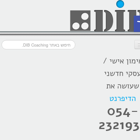
ת
ימון אישי /
דף הבית
סקי חדשני
מסלולי אימון
שעושה את
אודות
הדיפרנט
בתקשורת
054-
המלצות
232193
הרצאות
בלוג קואצ'ינג