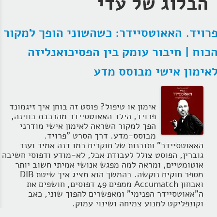
הבלוג של עדי
רויד. האאוטסיידר: כשהשוני הופך למקור
כוח | חיבור עומק בין הפסיכואנליזה
אימון אישי מבוסס מדע
אימון או טיפול? פוסט זה בוחן איך זיגמונד
פרויד, הילד האאוטסיידר מהרכבת בווינה,
הפך למקור השראה לאימון אישי מודרני
מבוסס‑מדע. דרך הסרט "פרויד.
האאוטסיידר" ותובנות של חוקרים כמו דנה אמיר וענר
גוברין, הפוסט צולל לעבודת אבל, לא‑מודע ודפוסי חשיבה
אוטומטיים, ומראה למה מפגש אנושי אמיתי חשוב יותר
מספר חוקים נוקשה. בהמשך הוא מציג איך שיטת DIB
ואבחון Accumatch ממפים 49 דפוסים, חושפים את
ה"אאוטסיידר הפנימי" ומאפשרים להפוך שוני, כאב
וקונפליקט למנוע צמיחה ושינוי עמוק.