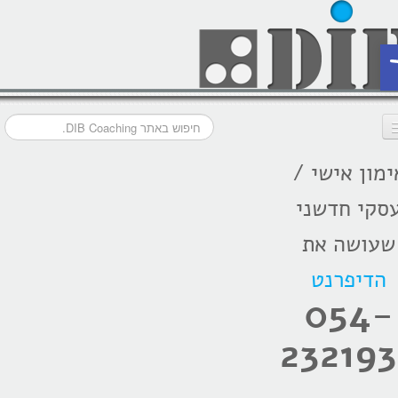
ת
ימון אישי /
דף הבית
סקי חדשני
מסלולי אימון
שעושה את
אודות
הדיפרנט
בתקשורת
054-
המלצות
232193
הרצאות
בלוג קואצ'ינג