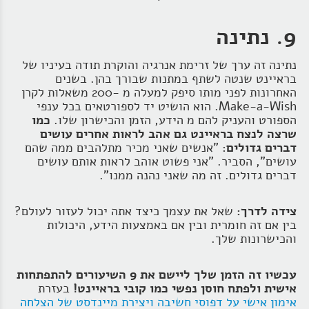
9. נתינה
נתינה זה ערך של זרימת אנרגיה והוקרת תודה בעיניו של
בראיינט שנטה לשתף במתנות שבורך בהן. בשנים
האחרונות לפני מותו סיפק למעלה מ -200 משאלות לקרן
Make-a-Wish. הוא הושיט יד לספורטאים בכל ענפי
הספורט והעניק להם מ הידע, הזמן והכישרון שלו.
כמו
שרצה לנצח בראיינט גם אהב לראות אחרים עושים
דברים גדולים
: "אנשים שאני מכיר מתלהבים ממה שהם
עושים", הסביר. "אני פשוט אוהב לראות אותם עושים
דברים גדולים. זה מה שאני נהנה ממנו".
צידה לדרך:
שאל את עצמך כיצד אתה יכול לעזור לעולם?
בין אם זה חומרית ובין אם באמצעות הידע, היכולות
והכישרונות שלך.
עכשיו זה הזמן שלך ליישם את 9 השיעורים להתפתחות
אישית ולפתח חוסן נפשי כמו קובי בראיינט!
בעזרת
אימון אישי על דפוסי חשיבה ויצירת מיינדסט של הצלחה