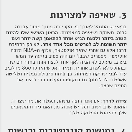
3. שאיפה למצוינות
בראיינט התנהל לאורך כל הקריירה מתוך מוסר עבודה
גבוה, תשוקה ושאיפה למצוינות.
הרצון האישי שלו להיות
הטוב ביותר ולנצח הניע אותו להתאמן קשה יותר ועם
יותר תשומת לב לפרטים מכל אחד אחר.
לא רק בתחילת
דרכו אלא גם אחרי שהיה אולסטאר, אלוף ה-NBA וזוכה
אולימפי. מספרים שבכל יום היה ספוג בזיעה עד חמש
בערב. מעולם לא הניח לאף אחד לנצח אותו בחדר הכושר
ובהחלט לא לעזוב אחריו. תמיד דאג שיהיו לו 800 מהלכים
עוד לפני שריקת הפתיחה. כך פיתח סיבולת נפשית ושליטה
שאפשרו לו לדחוף גם בתקופות הקשות כדי ליצור את
החיים שרצה.
צידה לדרך:
אם אתה רוצה משהו, תעשה את מה שצריך.
התאמן שוב ושוב ותקדיש את הזמן, האנרגיה והמשאבים
שלך למימוש התשוקה שלך.
4. גמישות קוגניטיבית ורגשית