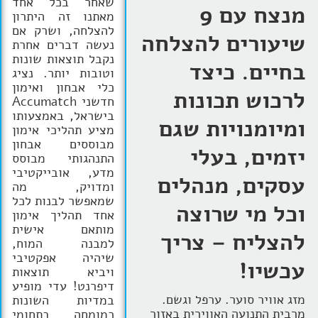
שאחר בכל אחד
מנצח עם 9
מאתנו זה היתרון
להצלחה, ושרק אם
שיעורים להצלחה
נעשה דברים אחרת
נקבל תוצאות שונות
בחיים.
כיצד
וטובות יותר. נציג
כלי אבחון ואימון
לרכוש תכונות
חדשני Accumatch
בישראל, באמצעותו
ומיומנויות שגם
מציע תהליכי אימון
מבוססים אבחון
יזמים, בעלי
התנהגותי מבוסס
מדע, אובייקטיבי
עסקים, מנהלים
ומדויק, מה
שמאפשר לבנות לכל
וכל מי שרוצה
אחד תהליך אימון
מותאם אישית
להצליח – צריך
למבנה המוח,
שיהיה אפקטיבי
עכשיו!
ויביא תוצאות
דיפרנט! עדי מופיע
מזג אוויר סוער. ערפל וגשם.
במדיות השונות
מרבית התנועה האווירית באזור
כמומחה בתחומי