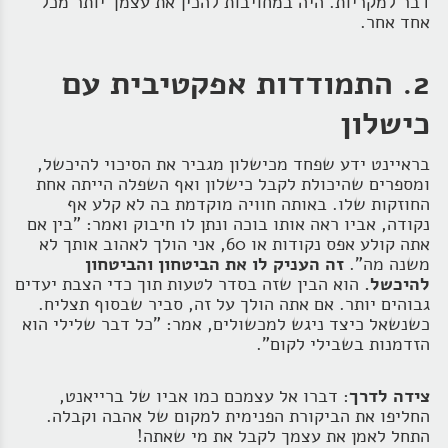
דבר למקריות. היה במחויבות להכין את עצמך יותר מכל
אחד אחר.
2. התמודדות אפקטיבית עם
כישלון
בראיינט ידע שפחד מכישלון מגביר את הסיכוי להיכשל,
ומספרים שהיכולת לקבל כישלון ואף השפלה הייתה אחת
החוזקות שלו. באותה חוויה מוקדמת בה לא קלע אף
נקודה, אביו ראה אותו בוכה ונתן לו חיבוק ואמר: "בין אם
אתה קולע אפס נקודות או 60, אני הולך לאהוב אותך לא
משנה מה".
זה העניק לו את הביטחון והביטחון
להיכשל.
הוא הבין שזה בסדר לטעות תוך כדי הצבת יעדים
גבוהים יותר. אם אתה הולך על זה, סביר שבסוף תצליח.
כשנשאל כיצד ניגש למכשולים, אמר: "כל דבר שלילי הוא
הזדמנות בשבילי לקום".
צידה לדרך
: דברו אל עצמכם כמו אביו של ברייאנט,
החליפו את הביקורת הפנימית למקום של אהבה וקבלה.
התחל לאמן את עצמך לקבל את מי שאתה!