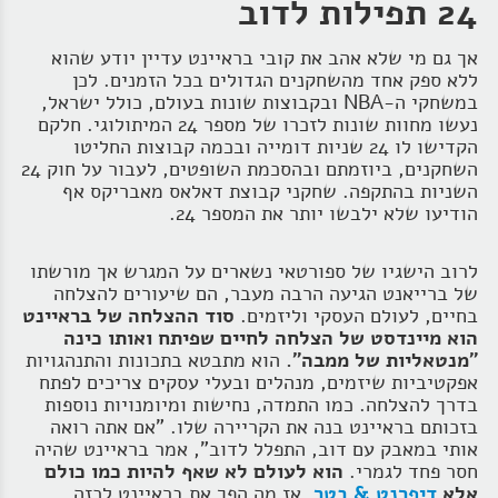
24 תפילות לדוב
אך גם מי שלא אהב את קובי בראיינט עדיין יודע שהוא
ללא ספק אחד מהשחקנים הגדולים בכל הזמנים. לכן
במשחקי ה-NBA ובקבוצות שונות בעולם, כולל ישראל,
נעשו מחוות שונות לזכרו של מספר 24 המיתולוגי. חלקם
הקדישו לו 24 שניות דומייה ובכמה קבוצות החליטו
השחקנים, ביוזמתם ובהסכמת השופטים, לעבור על חוק 24
השניות בהתקפה. שחקני קבוצת דאלאס מאבריקס אף
הודיעו שלא ילבשו יותר את המספר 24.
לרוב הישגיו של ספורטאי נשארים על המגרש אך מורשתו
של ברייאנט הגיעה הרבה מעבר, הם שיעורים להצלחה
בחיים, לעולם העסקי וליזמים.
סוד ההצלחה של בראיינט
הוא מיינדסט של הצלחה לחיים שפיתח ואותו כינה
"מנטאליות של ממבה".
הוא מתבטא בתכונות והתנהגויות
אפקטיביות שיזמים, מנהלים ובעלי עסקים צריכים לפתח
בדרך להצלחה. כמו התמדה, נחישות ומיומנויות נוספות
בזכותם בראיינט בנה את הקריירה שלו. "אם אתה רואה
אותי במאבק עם דוב, התפלל לדוב", אמר בראיינט שהיה
חסר פחד לגמרי.
הוא לעולם לא שאף להיות כמו כולם
אלא
דיפרנט & בטר
.
אז מה הפך את בראיינט לכזה