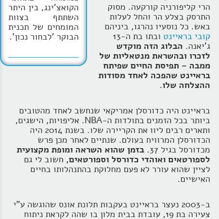
הרי קליפורניה קורקעה. מסוק
הקואצ'ינג, בין היתר
התרסק בצלע הר והחל לעלות
השתתף בצוות
באש. כל נוסעיו נהרגו, ביניהם
המומחים של תכנית
קובי בראיינט
ובתו בת ה-13
הבוקר 'לבחור נכון'.
ג'יאנה.
הבלוג הזה מוקדש
לזכרו ובהשראת מנטאליות של
ממבה – תפיסת החיים שפיתח
בראיינט שהפכה לאחד מסודות
ההצלחה שלו.
בראיינט היה כדורסלן אמריקאי שנחשב לאחד מהטובים
ביותר בכל הזמנים בתולדות ה-NBA. אליפויות, הישגים,
ותארים רבים ליוו את הקריירה שלו. בשנת 2014 היה
הכדורסלן המרוויח בעולם. שנתיים לאחר מכן פרש
מכדורסל בגיל 37.
בזמן שהוא השראה ומופת מקצועית
לספורטאים ואוהדי כדורסל וספורטאים,
חשוב לי גם
לציין שהוא עורר לא פעם מחלוקת בהתנהלותו בחיים
האישיים.
ב-2003 נעצר בראיינט בעקבות תלונת אונס שהוגשה ע"י
צעירה בת 19, עובדת בבית מלון בו שהה לקראת ניתוח