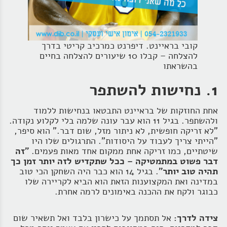
קובי בראיינט. דיפרנט כמרכיב קריטי בדרך
להצלחה – קבלו 10 שיעורים להצלחה בחיים
בהשראתו
1. נחישות להשתפר
אחת החוזקות של בראיינט התבטאו בנחישות ללמוד
ולהשתפר. בגיל 11 הוא עבר עונה שלמה בלי לקלוע נקודה.
"לא זריקה חופשית, לא ניתור מזל, שום דבר." הוא סיפר,
"הייתי צריך לעבוד על היסודות". התרגולים שלו היו
שיטתיים, כמו זריקה אחת ממקום אחד מאות פעמים.
"זה
דבר פשוט במתמטיקה – ככל שתקדיש לזה יותר זמן כך
תהיה טוב יותר"
. בגיל 14 הוא כבר היה השחקן הכי טוב
במדינה ואת המקצוענות הזאת הוא הביא לקריירה שלו
כבוגר ולקח את ההכנה באימונים לרמה אחרת.
צידה לדרך:
אל תסתמך על כישרון בלבד ואל תשאיר שום