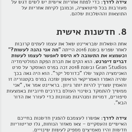
צידה לדרך:
כדי לפתח אחריות אישית יש לשים דגש על
מעורבות בכל סיטואציה, וכמובן לקיחת אחריות על
התוצאות וההשלכות שלהם.
8. חדשנות אישית
אחת השאלות שבראיינט שאל את עצמו לעתים קרובות
לאחר שפרש בשנת 2016 הייתה
"מה אני נהנה לעשות?"
וכשמצא את התשובה לא היסס לאפשר לעצמו לעשות
דברים דיפרנט.
הוא הקים את חברת הפקת המולטימדיה
Gran Studios ובשנת 2018 זכה בפרס האוסקר על סרט
האנימציה הקצר שלו "כדורסל יקר". הוא היה גאה בכך
שהיה האפרו האמריקאי הראשון שזכה בפרס בקטגוריה זו
והאמין שצריך להיות יותר גיוון. בראיינט אמר אז, "אני
ממשיך להתמקד בשינוי העולם בדרכים חיוביות באמצעות
סיפורים, דמויות ומנהיגות מגוונות כדי לעורר את הדור
הבא".
צידה לדרך:
אפשרו לעצמכם להפגין חדשנות בחייכם
האישיים והעסקיים – צאו מאזור הנוחות, גלו טריטוריות
חדשות והיו מאמיצים מספיק לעשות שינויים.