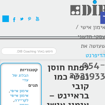
ת
ימון אישי /
סקי חדשני
עושה את
דיפרנט
054
דף הבית
לפתח חוסן
קטגוריות
232193
מסלולי אימון
נפשי כמו
הבלוג של
עדי
אודות
קובי
תגים
אימון אישי
,
בתקשורת
בראיינט –
אימון אישי
לקריירה
,
המלצות
אימון אישי
אימון