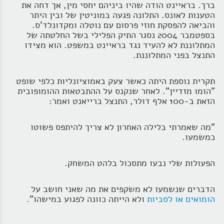
ברך. בראיינט הודה שהיו ביניהם יחסי מין, אך דחה את
הטענות לאונס. התלונה פגעה במוניטין של ובין היתר
והביאה להפסקת חוזי פרסום עם נוטלה ומקדונלד'ס.
בספטמבר 2004 נסגר התיק הפלילי בשל החלטתה של
המתלוננת לא להעיד נגד בראיינט במשפט. הוא מצידו
התנצל בפני המתלוננת.
תקרית נוספת היתה כאשר צעק באמוציונליות כלפי שופט
"הומו מזדיין". לאחר שנקנס על ההתבטאות ההומופובית
הזאת ב-100 אלף דולר, התנצל ברייאנט ואמר:
"מה שאמרתי בלילה האחרון לא צריך להיתפס פשוטו
כמשמעו.
הפעולות שלי נבעו מתסכול בלהט המשחק.
הדברים שנשמעו לא משקפים את מה שאני חושב על
הומואים או לסביות
ולא הייתה כוונה לפגוע במישהו".