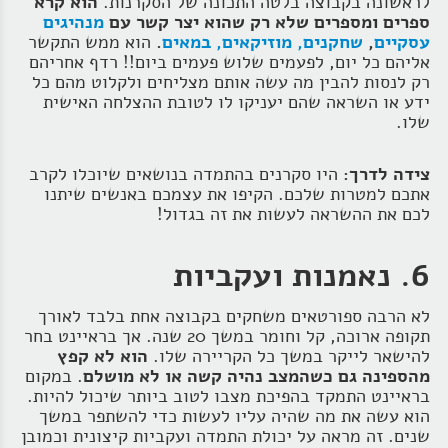
לראשונה בקבוצה בלטה התכונה של הסקרנות.
הוא קרא
ספרים ומספרים שלא רק שהוא יצר קשר עם
מנהיגים
עסקיים
,
שחקנים, מוזיקאים, במאים
.
הוא ממש התקשר
אליהם כל יום, לפעמים שלוש פעמים ביום!! רדף אחריהם
רק לנסות להבין מה עשה אותם מצליחים ולקלוט מהם כל
ידע או השראה שהם יעניקו לו לטובת ההצלחה האישית
שלו.
צידה לדרך:
היו סקרנים בהתמדה בנושאים שיוכלו לקרב
אתכם למטרות שלכם. הקיפו את עצמכם באנשים שיתנו
לכם את ההשראה לעשות את זה בגדול!
6. נאמנות ועקביות
לא הרבה ספורטאים משחקים בקבוצה אחת בלבד לאורך
תקופה ארוכה, קל וחומר במשך 20 שנה. אך בראיינט בחר
להישאר לייקר במשך כל הקריירה שלו.
הוא לא קפץ
מהספינה גם כשהמצב נהיה קשה או לא מושלם
. במקום
בראיינט התמקד בהפיכת מצבו לטוב ביותר שיכול להיות.
הוא עשה את מה שהיה עליו לעשות כדי להשתפר במשך
שנים. זה מראה על יכולת התמדה ועקביות קיצונית וכמובן