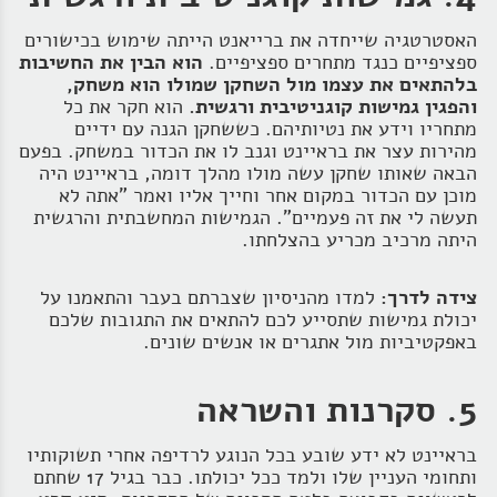
האסטרטגיה שייחדה את ברייאנט הייתה שימוש בכישורים
ספציפיים כנגד מתחרים ספציפיים.
הוא הבין את החשיבות
בלהתאים את עצמו מול השחקן שמולו הוא משחק,
והפגין גמישות קוגניטיבית ורגשית.
הוא חקר את כל
מתחריו וידע את נטיותיהם. כששחקן הגנה עם ידיים
מהירות עצר את בראיינט וגנב לו את הכדור במשחק. בפעם
הבאה שאותו שחקן עשה מולו מהלך דומה, בראיינט היה
מוכן עם הכדור במקום אחר וחייך אליו ואמר "אתה לא
תעשה לי את זה פעמיים". הגמישות המחשבתית והרגשית
היתה מרכיב מכריע בהצלחתו.
צידה לדרך:
למדו מהניסיון שצברתם בעבר והתאמנו על
יכולת גמישות שתסייע לכם להתאים את התגובות שלכם
באפקטיביות מול אתגרים או אנשים שונים.
5. סקרנות והשראה
בראיינט לא ידע שובע בכל הנוגע לרדיפה אחרי תשוקותיו
ותחומי העניין שלו ולמד ככל יכולתו. כבר בגיל 17 שחתם