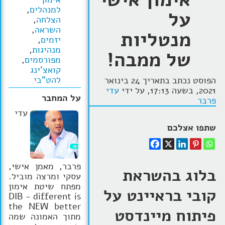
למנהלים
,
על
הרצאות
הצלחה
,
השראה
,
מנטליות
בלוג קואצ'ינג
יזמים
,
מנהיגות
,
של ממבה!
סרטוני אימון
מפורסמים
,
קואצ'ינג
שאלות תשובות
להט"בי
הפוסט נכתב בתאריך 24 בינואר
2021, בשעה 17:13, על ידי
עדי
יצירת קשר
על המחבר
פרבר
עדי
שתפו אצלכם
פרבר, מאמן אישי,
בלוג בהשראת
עסקי ומרצה מוביל.
מפתח שיטת אימון
קובי בראיינט על
DIB - different is
the NEW better
פיתוח מיינדסט
מתוך האמונה שמה