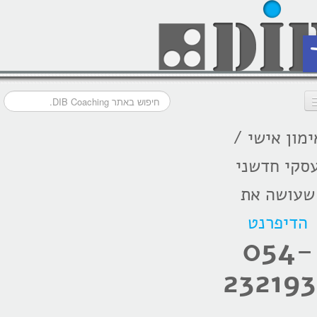
ת
ימון אישי /
דף הבית
סקי חדשני
מסלולי אימון
שעושה את
אודות
הדיפרנט
בתקשורת
054-
המלצות
232193
הרצאות
בלוג קואצ'ינג