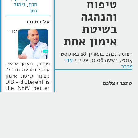
טיפוח
חזון
,
ניהול
זמן
והנהגה
על המחבר
בשיטת
עדי
אימון אחת
הפוסט נכתב בתאריך 28 באוגוסט
2014, בשעה 0:08, על ידי
עדי
פרבר, מאמן אישי,
פרבר
עסקי ומרצה מוביל.
מפתח שיטת אימון
DIB - different is
שתפו אצלכם
the NEW better
מתוך האמונה שמה
שאחר בכל אחד
מאתנו זה היתרון
להצלחה, ושרק אם
אני זוכר שבימי התיכון
נעשה דברים אחרת
הנוסטלגיים שכולם התעסקו
נקבל תוצאות שונות
בברלי הילס או באביב גפן, אני
וטובות יותר. נציג
דווקא הייתי גרופי של יומן השנה
כלי אבחון ואימון