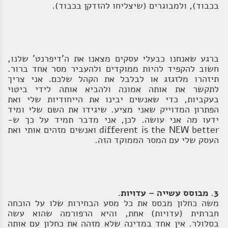
בכבוד), ולמבוגרים (שיצליחו להזדקן בכבוד).
ברגע שאנחנו כבעלי עסקים מצאנו את ה'דיפרנט' שלנו,
חשוב להקפיד להיות ממוקדים ולהעביר מסר אחד ברור.
תיזהרו מלזגזג או לבלבל את הקהל שלכם. אני צריך
לתקשר את אותה אמונה ולהביא אותה לידי ביטוי
בעקביות, כדי שאנשים יבינו את הייחודיות שלי ואת
הפתרון המדוייק שאני מציע. שיגידו את השם שלי ומיד
ידעו מה אני עושה. לכן, אני מדבר תמיד על כך ש-
different is the NEW better ואנשים מזהים אותי ואת
העסק שלי עם המסר הממוקד הזה.
3. מבוסס עשייה – עדויות.
משה כחלון מבסס את כל מסע הבחירות שלו על הוכחה
חברתית (עדויות) אחת, והיא הרפורמה שהוא עשה
בסלולר. אין אחד במדינה שלא מזהה את כחלון עם אותה