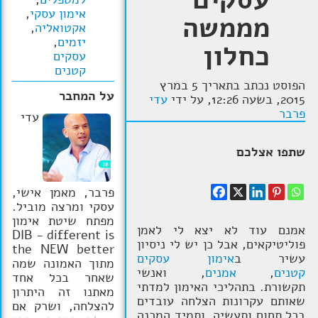
אימון עסקי
,
מממשה
הרצאות
אקטואליה
,
יזמים
,
כחלון
בלוג קואצ'ינג
עסקים
קטנים
סרטוני אימון
הפוסט נכתב בתאריך 5 במרץ
על המחבר
2015, בשעה 12:26, על ידי
עדי
שאלות תשובות
פרבר
עדי
יצירת קשר
שתפו אצלכם
פרבר, מאמן אישי,
עסקי ומרצה מוביל.
מפתח שיטת אימון
אמנם עוד לא יצא לי לאמן
DIB - different is
פוליטיקאים, אבל כן יש לי ניסיון
the NEW better
עשיר ב
אימון עסקים
מתוך האמונה שמה
קטנים
,
אמנים
, ואנשי
שאחר בכל אחד
תקשורת. בתהליכי האימון למדתי
מאתנו זה היתרון
שאותם עקרונות הצלחה עובדים
להצלחה, ושרק אם
בכל תחום ותעשיה, ותמיד המכנה