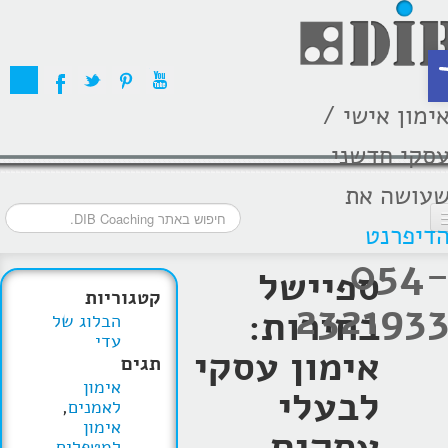
ת
ימון אישי /
סקי חדשני
עושה את
דיפרנט
054
דף הבית
ספיישל
קטגוריות
232193
מסלולי אימון
בחירות:
הבלוג של
עדי
אודות
אימון עסקי
תגים
אימון
בתקשורת
לבעלי
לאמנים
,
אימון
עסקים
המלצות
למטפלים
,