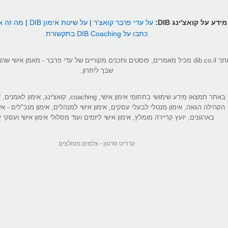
מידע על קואצ'ינג DIB:
על עדי פרבר קואצ'ר
|
על שיטת אימון DIB
|
מה זה אי
כתבו על DIB Coaching בתקשורת
אתר dib.co.il מכיל מאמרים, פוסטים ותכנים מקוריים של עדי פרבר - מאמן אישי 
שבך ליתרון.
באתר תמצאו מידע שימושי בתחומי אימון אישי, coaching, קואצ'ינג
הקהילה הגאה, אימון מנטלי לבעלי עסקים, אימון אישי למנהלים, אימון מנכ"לים - אי
בארגונים, יועץ קריירה מומלץ, אימון אישי ליזמים ועוד מסלולי אימון אישי ועסקי יי
קרדיט סרטון -
צלמים מומלצים