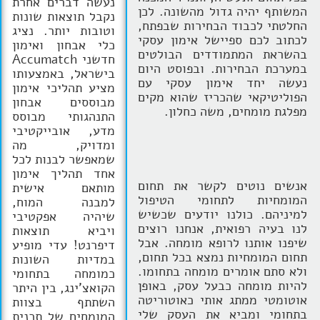
נעשה דברים אחרת
המשותף יהיה גדול מהשונה. לכן
נקבל תוצאות שונות
החלטתי לכבוד הבחירות שבפתח,
וטובות יותר. נציג
לכתוב לכם ספיישל אימון עסקי
כלי אבחון ואימון
בהשראת המתמודדים הבולטים
חדשני Accumatch
במערכת הבחירות. ובפוסט היום
בישראל, באמצעותו
נעשה יחד אימון עסקי עם
מציע תהליכי אימון
הפוליטיקאי שהכריז שהוא מקים
מבוססים אבחון
מפלגת מומחים, משה כחלון.
התנהגותי מבוסס
מדע, אובייקטיבי
ומדויק, מה
שמאפשר לבנות לכל
אחד תהליך אימון
אנשים נוטים לקשר את תחום
מותאם אישית
המומחיות לתחומי הטיפול
למבנה המוח,
למיניהם. כולנו יודעים שכשיש
שיהיה אפקטיבי
לנו בעיה רפואית, אנחנו רוצים
ויביא תוצאות
שיפנו אותנו לרופא מומחה. אבל
דיפרנט! עדי מופיע
תחום המומחיות נמצא בכל תחום,
במדיות השונות
ולא סתם אומרים מומחה בתחומו.
כמומחה בתחומי
להיות מומחה כבעל עסק, באופן
הקואצ'ינג, בין היתר
אוטומטי ממתג אותי כאוטוריטה
השתתף בצוות
בתחומי ומביא את העסק שלי
המומחים של תכנית