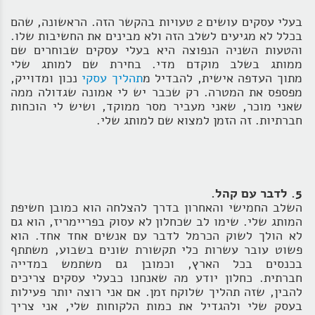
בעלי עסקים עושים 2 טעויות בהקשר הזה. הראשונה, שהם
בכלל לא מגיעים לשלב הזה ולא מבינים את החשיבות שלו.
והטעות השניה הנפוצה היא בעלי עסקים שבוחרים שם
ממותג בשלב מוקדם מדי. בחירת שם למותג שלי
מתוך העדפה אישית, להבדיל מ
תהליך עסקי
נכון ומדוייק,
מפספס את המטרה. רק שכבר יש לי אמונה שגדולה ממה
שאני מוכר, שאני מעביר מסר ממוקד, ושיש לי הוכחות
חברתיות. זה הזמן למצוא שם למותג שלי.
5. לדבר עם קהל.
השלב החמישי והאחרון בדרך להצלחה הוא כמובן חשיפת
המותג שלי. שימו לב שכחלון לא עסוק בפריימריז, הוא גם
לא הולך לשוק הכרמל לדבר עם אנשים אחד אחד. הוא
פשוט עובר עשרות כלי תקשורת שונים בשבוע, משתתף
בכנסים בכל הארץ, וכמובן גם משתמש במדייה
חברתית. כחלון יודע מה שאנחנו כבעלי עסקים צריכים
להבין, שזה תהליך שלוקח זמן. אם אני רוצה יותר פעילות
בעסק שלי ולהגדיל את כמות הלקוחות שלי, אני צריך