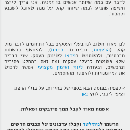
לדבר עם כמה שיותר אנשים בו זמנית. אני צריך לייצר
חשיפה שתגיע לכמה שיותר קהל על מנת שאוכל לשכנע
ולמכור.
לכן מאוד חשוב לנו בעלי העסקים בכל התחומים לדבר מול
קהל (
הרצאות
, וובינרים,
כנסים
), להיחשף ברשתות
חברתיות, ולהשתמש ב
וידאו
לשיווק העסק. שני דברים
שלא פשוטים לבעלי עסקים ועם זאת בהחלט פתירים
ונרכשים, ובעזרת
ליווי ואימון מקצועי
אפשר לרכוש
את המיומנויות ולהיפטר מהחסמים.
> לצפיה בפוסט הבא בספיישל בחירות, על בוז'י הרצוג
וציפי ליבני, לחץ
כאן
אשמח מאוד לקבל ממך פידבקים ושאלות.
הרשמו ל
ניוזלטר
וקבלו עדכונים על תכנים חדשים
והטבות בלעדיות או צרו קשר עכשיו והתחילו להתאמן