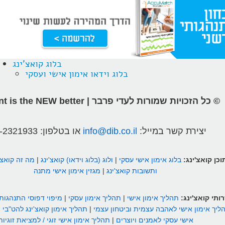
בלוג קואצ'ינג
בלוג וידאו אימון אישי ועסקי
© כל הזכויות שמורות לעדי פרבר | different is the NEW better
יצירת קשר במייל:
info@dib.co.il
או בטלפון:
-2321933
וכן קואצ'ינג:
בלוג אימון אישי עסקי
|
ולוג (בלוג וידאו) קואצ'ינג
|
מה זה קואצ'
ותשובות קואצ'ינג
|
מגזין אימון אישי מתנה
ותי קואצ'ינג:
תהליך אימון אישי
|
תהליך אימון עסקי
|
מיפוי דפוסי התנהגות
ליך אימון אישי לאהבה עצמית וביטחון עצמי
|
תהליך אימון קואצ'ינג להט"בי
|
אישי עסקי לאמנים ויוצרים
|
תהליך אימון אישי זוגי / למציאת זוגיות