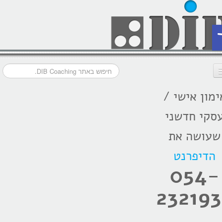
ת
ימון אישי /
דף הבית
סקי חדשני
מסלולי אימון
שעושה את
אודות
הדיפרנט
בתקשורת
054-
המלצות
232193
הרצאות
בלוג קואצ'ינג