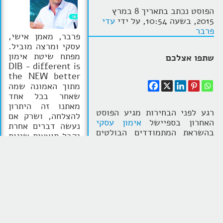
הפוסט נכתב בתאריך 8 במרץ
2015, בשעה 10:54, על ידי
עדי
פרבר
פרבר, מאמן אישי,
עסקי ומרצה מוביל.
מפתח שיטת אימון
שתפו אצלכם
DIB - different is
the NEW better
מתוך האמונה שמה
שאחר בכל אחד
מאתנו זה היתרון
רגע לפני הבחירות מגיע הפוסט
להצלחה, ושרק אם
האחרון בספיישל
אימון עסקי
נעשה דברים אחרת
בהשראת המתמודדים הבולטים
נקבל תוצאות שונות
במערכת הבחירות, בלי מילה אחת
וטובות יותר. נציג
על פוליטיקה! והפעם על על
כלי אבחון ואימון
השליט הבלתי מעורער שלנו,
חדשני Accumatch
ביבי נתניהו. זה שבתחילת דרכו,
בישראל, באמצעותו
חוזקתו המובהקת היתה ביכולת
מציע תהליכי אימון
המרשימה שלו לדבר מול קהל
מבוססים אבחון
ובעמידה מול המצלמה. ועם
התנהגותי מבוסס
זאת, בשנים האחרונות הוא דווקא
מדע, אובייקטיבי
ממעט לדבר אלינו העם. לא שזה