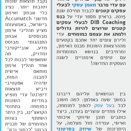
נקבל תוצאות שונות
עם
עדי פרבר
מאמן עסקי
לבעלי
וטובות יותר. נציג
עסקים קטנים
לכבוד תחילת שנת
כלי אבחון ואימון
2015. בראיון מספר עדי על
כנס
חדשני Accumatch
DIB Coaching לבעלי עסקים
בישראל, באמצעותו
קטנים שרוצים להיות גדולים
מציע תהליכי אימון
ולמתג את עצמם כמומחים.
עדי
מבוססים אבחון
ולירון צופים יחד אתכם בקטעים
התנהגותי מבוסס
מההרצאות השונות מכנס האימון,
מדע, אובייקטיבי
ומרחיבים בנושא המומחיות
ומדויק, מה
עם טיפים אימוניים לשנה
שמאפשר לבנות לכל
העסקית החדשה!
אחד תהליך אימון
מותאם אישית
למבנה המוח,
שיהיה אפקטיבי
ויביא תוצאות
בין הנושאים עליהם דיברנו
דיפרנט! עדי מופיע
במשך שעה באולפן: למה חשוב
במדיות השונות
לכל
בעל עסק
להפוך למומחה,
כמומחה בתחומי
אילו פחדים עוצרים בעדנו, כיצד
הקואצ'ינג, בין היתר
כותבים תוכן שיווקי איכותי
השתתף בצוות
ואישי, עמידה מול מצלמה, על
המומחים של תכנית
היתרונות של
שיווק בסרטוני
הבוקר 'לבחור נכון'.