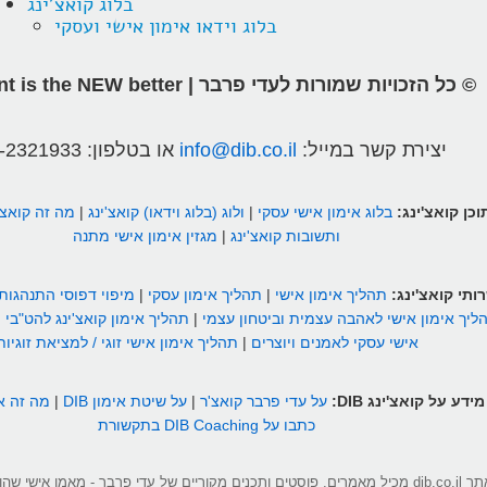
בלוג קואצ'ינג
בלוג וידאו אימון אישי ועסקי
© כל הזכויות שמורות לעדי פרבר | different is the NEW better
יצירת קשר במייל:
info@dib.co.il
או בטלפון:
-2321933
וכן קואצ'ינג:
בלוג אימון אישי עסקי
|
ולוג (בלוג וידאו) קואצ'ינג
|
מה זה קואצ'
ותשובות קואצ'ינג
|
מגזין אימון אישי מתנה
ותי קואצ'ינג:
תהליך אימון אישי
|
תהליך אימון עסקי
|
מיפוי דפוסי התנהגות
ליך אימון אישי לאהבה עצמית וביטחון עצמי
|
תהליך אימון קואצ'ינג להט"בי
|
אישי עסקי לאמנים ויוצרים
|
תהליך אימון אישי זוגי / למציאת זוגיות
מידע על קואצ'ינג DIB:
על עדי פרבר קואצ'ר
|
על שיטת אימון DIB
|
מה זה אי
כתבו על DIB Coaching בתקשורת
אתר dib.co.il מכיל מאמרים, פוסטים ותכנים מקוריים של עדי פרבר - מאמן אישי 