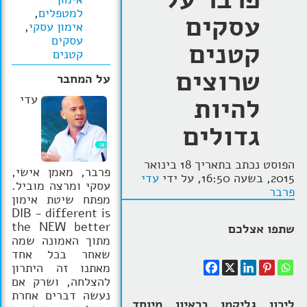
למטפלים
,
עסקים
הרצאות
אימון עסקי
,
עסקים
קטנים
בלוג קואצ'ינג
קטנים
שרוצים
סרטוני אימון
על המחבר
להיות
עדי
שאלות תשובות
גדולים
יצירת קשר
הפוסט נכתב בתאריך 18 בינואר
פרבר, מאמן אישי,
2015, בשעה 16:50, על ידי
עדי
עסקי ומרצה מוביל.
פרבר
מפתח שיטת אימון
DIB - different is
the NEW better
שתפו אצלכם
מתוך האמונה שמה
שאחר בכל אחד
מאתנו זה היתרון
להצלחה, ושרק אם
נעשה דברים אחרת
לירון גליקמן בראיון מיוחד