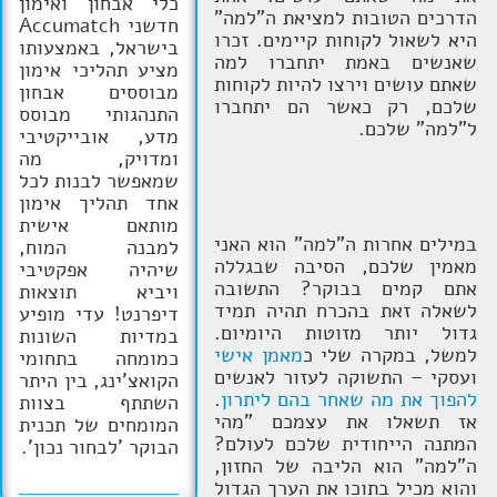
כלי אבחון ואימון
הדרכים הטובות למציאת ה"למה"
חדשני Accumatch
היא לשאול לקוחות קיימים. זכרו
בישראל, באמצעותו
שאנשים באמת יתחברו למה
מציע תהליכי אימון
שאתם עושים וירצו להיות לקוחות
מבוססים אבחון
שלכם, רק כאשר הם יתחברו
התנהגותי מבוסס
ל"למה" שלכם.
מדע, אובייקטיבי
ומדויק, מה
שמאפשר לבנות לכל
אחד תהליך אימון
מותאם אישית
במילים אחרות ה"למה" הוא האני
למבנה המוח,
מאמין שלכם, הסיבה שבגללה
שיהיה אפקטיבי
אתם קמים בבוקר? התשובה
ויביא תוצאות
לשאלה זאת בהכרח תהיה תמיד
דיפרנט! עדי מופיע
גדול יותר מזוטות היומיום.
במדיות השונות
למשל, במקרה שלי כ
מאמן אישי
כמומחה בתחומי
ועסקי – התשוקה לעזור לאנשים
הקואצ'ינג, בין היתר
להפוך את מה שאחר בהם ליתרון
.
השתתף בצוות
אז תשאלו את עצמכם "מהי
המומחים של תכנית
המתנה הייחודית שלכם לעולם?
הבוקר 'לבחור נכון'.
ה"למה" הוא הליבה של החזון,
והוא מכיל בתוכו את הערך הגדול