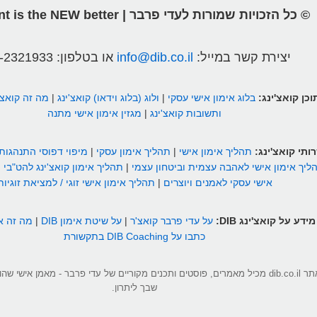
© כל הזכויות שמורות לעדי פרבר | different is the NEW better
יצירת קשר במייל:
info@dib.co.il
או בטלפון:
-2321933
וכן קואצ'ינג:
בלוג אימון אישי עסקי
|
ולוג (בלוג וידאו) קואצ'ינג
|
מה זה קואצ'
ותשובות קואצ'ינג
|
מגזין אימון אישי מתנה
ותי קואצ'ינג:
תהליך אימון אישי
|
תהליך אימון עסקי
|
מיפוי דפוסי התנהגות
ליך אימון אישי לאהבה עצמית וביטחון עצמי
|
תהליך אימון קואצ'ינג להט"בי
|
אישי עסקי לאמנים ויוצרים
|
תהליך אימון אישי זוגי / למציאת זוגיות
מידע על קואצ'ינג DIB:
על עדי פרבר קואצ'ר
|
על שיטת אימון DIB
|
מה זה אי
כתבו על DIB Coaching בתקשורת
אתר dib.co.il מכיל מאמרים, פוסטים ותכנים מקוריים של עדי פרבר - מאמן אישי 
שבך ליתרון.