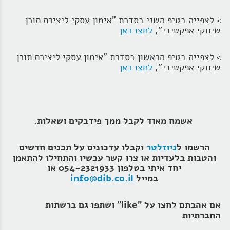
> לצפייה בטיפ השני בסדרת "אימון עסקי ליצירת תוכן
שיווקי אפקטיבי",
לחצו כאן
> לצפייה בטיפ הראשון בסדרת "אימון עסקי ליצירת תוכן
שיווקי אפקטיבי",
לחצו כאן
אשמח מאוד לקבל ממך פידבקים ושאלות.
הרשמו ל
ניוזלטר
וקבלו עדכונים על תכנים חדשים
והטבות בלעדיות או צרו קשר עכשיו והתחילו להתאמן
יחד איתי בטלפון 054-2321933 או
במייל
info@dib.co.il
אם אהבתם לחצו על "like" ושתפו גם ברשתות
החברתיות