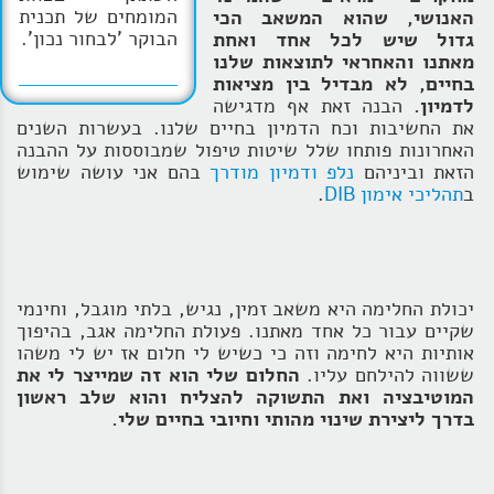
המומחים של תכנית
האנושי, שהוא המשאב הכי
הבוקר 'לבחור נכון'.
גדול שיש לכל אחד ואחת
מאתנו והאחראי לתוצאות שלנו
בחיים, לא מבדיל בין מציאות
לדמיון.
הבנה זאת אף מדגישה
את החשיבות וכח הדמיון בחיים שלנו. בעשרות השנים
האחרונות פותחו שלל שיטות טיפול שמבוססות על ההבנה
הזאת וביניהם
נלפ ודמיון מודרך
בהם אני עושה שימוש
ב
תהליכי אימון DIB
.
יכולת החלימה היא משאב זמין, נגיש, בלתי מוגבל, וחינמי
שקיים עבור כל אחד מאתנו. פעולת החלימה אגב, בהיפוך
אותיות היא לחימה וזה כי כשיש לי חלום אז יש לי משהו
ששווה להילחם עליו.
החלום שלי הוא זה שמייצר לי את
המוטיבציה ואת התשוקה להצליח והוא שלב ראשון
בדרך ליצירת שינוי מהותי וחיובי בחיים שלי.