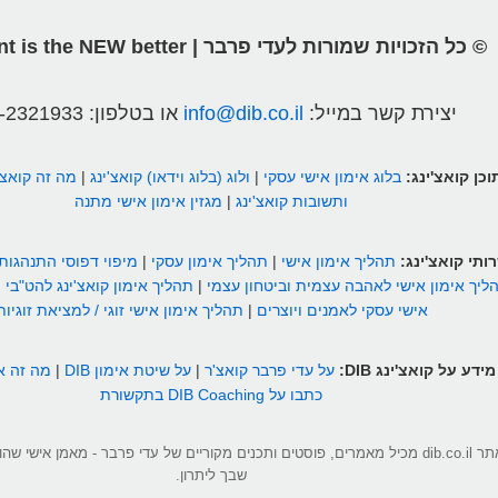
© כל הזכויות שמורות לעדי פרבר | different is the NEW better
יצירת קשר במייל:
info@dib.co.il
או בטלפון:
-2321933
וכן קואצ'ינג:
בלוג אימון אישי עסקי
|
ולוג (בלוג וידאו) קואצ'ינג
|
מה זה קואצ'
ותשובות קואצ'ינג
|
מגזין אימון אישי מתנה
ותי קואצ'ינג:
תהליך אימון אישי
|
תהליך אימון עסקי
|
מיפוי דפוסי התנהגות
ליך אימון אישי לאהבה עצמית וביטחון עצמי
|
תהליך אימון קואצ'ינג להט"בי
|
אישי עסקי לאמנים ויוצרים
|
תהליך אימון אישי זוגי / למציאת זוגיות
מידע על קואצ'ינג DIB:
על עדי פרבר קואצ'ר
|
על שיטת אימון DIB
|
מה זה אי
כתבו על DIB Coaching בתקשורת
אתר dib.co.il מכיל מאמרים, פוסטים ותכנים מקוריים של עדי פרבר - מאמן אישי 
שבך ליתרון.