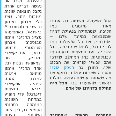
להצלחה, ושרק אם
נעשה דברים אחרת
נקבל תוצאות שונות
וטובות יותר. נציג
החל מפעולה פשוטה בה אנחנו
כלי אבחון ואימון
מאוד מיומנים כמו
חדשני Accumatch
הליכה, שמתחילה בפעולת דמיון
בישראל, באמצעותו
שמתבצעת במיינד שלנו –
מציע תהליכי אימון
שמדמיין את כל הפעולות כמו
מבוססים אבחון
להרים רגל, להושיט קדימה, רגל
התנהגותי מבוסס
השנייה. ועד המצאות מדעיות או
מדע, אובייקטיבי
טכנולוגיות כמו המחשב שדרכו
ומדויק, מה
אתם עכשיו קוראים את הבלוג
שמאפשר לבנות לכל
שלי. כמובן גם
העסק שלנו
אחד תהליך אימון
והסיבה שאנחנו עושים דווקא את
מותאם אישית
מה שאנחנו עושים נעוצה בחלום
למבנה המוח,
ראשוני שהתעורר בנו.
הכל היה
שיהיה אפקטיבי
תחילה בדמיונו של אדם.
ויביא תוצאות
דיפרנט! עדי מופיע
במדיות השונות
כמומחה בתחומי
הקואצ'ינג, בין היתר
השתתף בצוות
מחקרים מראים שהמיינד