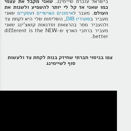
בישראל עוברת שיימינג.
שאני מקבל את עצמי
כמו שאני אז קל לי יותר להשפיע ולשנות את
העולם.
מעבר ל
אימונים האישיים
ו
עסקיים
שאני
מעביר ב
סטודיו DIB
, השליחות שלי היא לקחת צד
ולהעביר מסר בהרצאות וסדנאות קואצ'ינג שאני
מעביר ברחבי הארץ ש-different is the NEW
better.
צפו בניסוי חברתי שחיזק בנות לקחת צד ולעשות
סוף לשיימינג