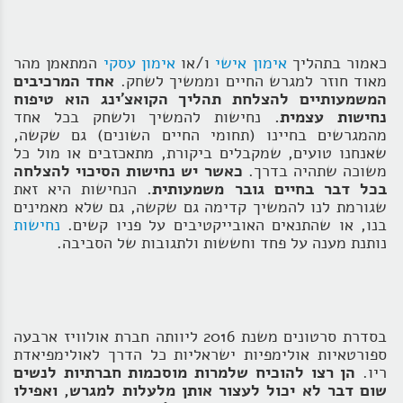
כאמור בתהליך
אימון אישי
ו/או
אימון עסקי
המתאמן מהר
מאוד חוזר למגרש החיים וממשיך לשחק.
אחד המרכיבים
המשמעותיים להצלחת תהליך הקואצ'ינג הוא טיפוח
נחישות עצמית.
נחישות להמשיך ולשחק בכל אחד
מהמגרשים בחיינו (תחומי החיים השונים) גם שקשה,
שאנחנו טועים, שמקבלים ביקורת, מתאכזבים או מול כל
משוכה שתהיה בדרך.
כאשר יש נחישות הסיכוי להצלחה
בכל דבר בחיים גובר משמעותית.
הנחישות היא זאת
שגורמת לנו להמשיך קדימה גם שקשה, גם שלא מאמינים
בנו, או שהתנאים האובייקטיבים על פניו קשים.
נחישות
נותנת מענה על פחד וחששות ולתגובות של הסביבה.
בסדרת סרטונים משנת 2016 ליוותה חברת אולוויז ארבעה
ספורטאיות אולימפיות ישראליות כל הדרך לאולימפיאדת
ריו.
הן רצו להוכיח שלמרות מוסכמות חברתיות לנשים
שום דבר לא יכול לעצור אותן מלעלות למגרש, ואפילו