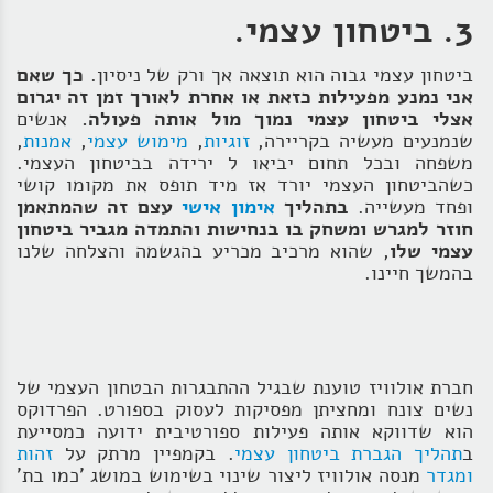
3. ביטחון עצמי.
ביטחון עצמי גבוה הוא תוצאה אך ורק של ניסיון.
כך שאם
אני נמנע מפעילות כזאת או אחרת לאורך זמן זה יגרום
אצלי ביטחון עצמי נמוך מול אותה פעולה.
אנשים
שנמנעים מעשיה בקריירה,
זוגיות
,
מימוש עצמי
,
אמנות
,
משפחה ובכל תחום יביאו ל ירידה בביטחון העצמי.
כשהביטחון העצמי יורד אז מיד תופס את מקומו קושי
ופחד מעשייה.
בתהליך
אימון אישי
עצם זה שהמתאמן
חוזר למגרש ומשחק בו בנחישות והתמדה מגביר ביטחון
עצמי שלו
, שהוא מרכיב מכריע בהגשמה והצלחה שלנו
בהמשך חיינו.
חברת אולוויז טוענת שבגיל ההתבגרות הבטחון העצמי של
נשים צונח ומחציתן מפסיקות לעסוק בספורט. הפרדוקס
הוא שדווקא אותה פעילות ספורטיבית ידועה כמסייעת
ב
תהליך הגברת ביטחון עצמי
. בקמפיין מרתק על
זהות
ומגדר
מנסה אולוויז ליצור שינוי בשימוש במושג 'כמו בת'