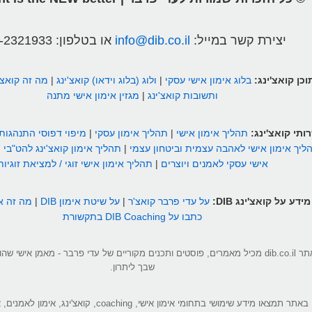
יצירת קשר במייל:
info@dib.co.il
או בטלפון:
-2321933
וכן קואצ'ינג:
בלוג אימון אישי עסקי
|
ולוג (בלוג וידאו) קואצ'ינג
|
מה זה קואצ'
ותשובות קואצ'ינג
|
מגזין אימון אישי מתנה
ותי קואצ'ינג:
תהליך אימון אישי
|
תהליך אימון עסקי
|
מיפוי דפוסי התנהגות
ליך אימון אישי לאהבה עצמית וביטחון עצמי
|
תהליך אימון קואצ'ינג להט"בי
|
אישי עסקי לאמנים ויוצרים
|
תהליך אימון אישי זוגי / למציאת זוגיות
מידע על קואצ'ינג DIB:
על עדי פרבר קואצ'ר
|
על שיטת אימון DIB
|
מה זה אי
כתבו על DIB Coaching בתקשורת
אתר dib.co.il מכיל מאמרים, פוסטים ותכנים מקוריים של עדי פרבר - מאמן אישי 
שבך ליתרון.
באתר תמצאו מידע שימושי בתחומי אימון אישי, coaching, קואצ'ינג