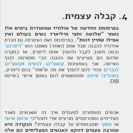
4. קבלה עצמית.
בפרסומת החדשה של אולוויז שמשודרת בימים אלו
נאמר "שלושה וחצי מיליארד נשים בעולם ואין
אפילו שתיין זהות".
בפרסומת זאת הצטרפה גם חברת
אולוויז להבנה שכל אחת (ואחד) מאתנו הוא
'דיפרנט'
וכמה חשוב לקבל ולהפוך אותו ליתרון. אז במקרה
שלהם הם מציעים את ההגנה הכי מתאימה לגוף
האישה. אני באמצעות
קואצ'ינג לנשים
ו
קואצ'ינג
לגברים
עוזר להם להפוך את מה ש'אחר' בהם ליתרון,
בתהליכי אימון
שמותאמים להם באופן אישי בשיטת
DIB.
אנשים מופתעים לפעמים איך זה שאנשים מאוד
מצליחים ומפורסמים מגיעים אלי לתהליכי
אימון אישי
או
עסקי
שמבוססים על קבלה עצמית?
הנקודה היא
שהרבה פעמים דווקא האנשים המצליחים הם אלה