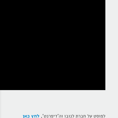
לפוסט על חברת לנובו וה'דיפרנט',
לחץ כאן