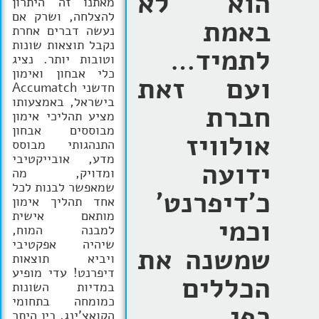
הוא לא
מאתנו זה היתרון
להצלחה, ושרק אם
באמת
נעשה דברים אחרת
נקבל תוצאות שונות
לתמיד…
וטובות יותר. נציג
כלי אבחון ואימון
ועם זאת
חדשני Accumatch
בישראל, באמצעותו
חברת
מציע תהליכי אימון
מבוססים אבחון
אולוויז
התנהגותי מבוסס
מדע, אובייקטיבי
ידועה
ומדויק, מה
שמאפשר לבנות לכל
כ'דיפרנט'
אחד תהליך אימון
מותאם אישית
וכמי
למבנה המוח,
שיהיה אפקטיבי
שמשנה את
ויביא תוצאות
דיפרנט! עדי מופיע
הכללים
במדיות השונות
כמומחה בתחומי
כפי
הקואצ'ינג, בין היתר