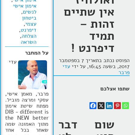
אימון אישי
אין שתיים
הרצאות
לנשים
,
ביטחון
זהות –
בלוג קואצ'ינג
עצמי
,
דיפרנט
,
תמיד
סרטוני אימון
הצלחה
,
השראה
דיפרנט !
שאלות תשובות
על המחבר
יצירת קשר
הפוסט נכתב בתאריך 7 בספטמבר
עדי
2017, בשעה 16:45, על ידי
עדי
פרבר
שתפו אצלכם
פרבר, מאמן אישי,
עסקי ומרצה מוביל.
מפתח שיטת אימון
DIB - different is
the NEW better
שום דבר
מתוך האמונה שמה
שאחר בכל אחד