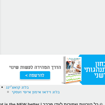
בלוג קואצ'ינג
בלוג וידאו אימון אישי ועסקי
© כל הזכויות שמורות לעדי פרבר | different is the NEW better