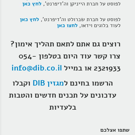
לפוסט על חברת הייניקן וה'דיפרנט',
לחץ כאן
לפוסט על חברת שברולט וה'דיפרנט',
לחץ כאן
לעוד בלוגים וידאו,
לחצו כאן
רוצים גם אתם לתאם תהליך אימון?
צרו קשר עוד היום בטלפון 054-
2321933 או במייל
info@dib.co.il
הרשמו בחינם ל
מגזין DIB
וקבלו
עדכונים על תכנים חדשים והטבות
בלעדיות
שתפו אצלכם