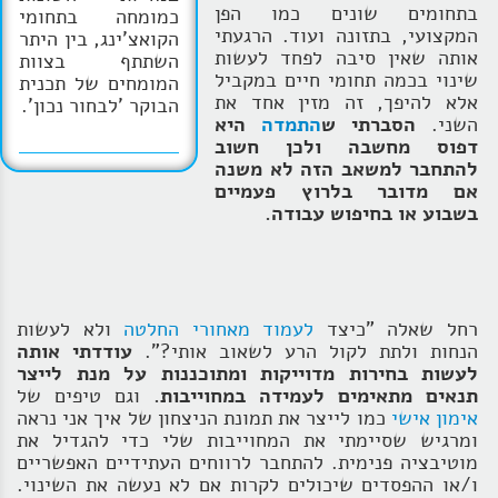
בתחומים שונים כמו הפן
כמומחה בתחומי
המקצועי, בתזונה ועוד. הרגעתי
הקואצ'ינג, בין היתר
אותה שאין סיבה לפחד לעשות
השתתף בצוות
שינוי בכמה תחומי חיים במקביל
המומחים של תכנית
אלא להיפך, זה מזין אחד את
הבוקר 'לבחור נכון'.
השני.
הסברתי ש
התמדה
היא
דפוס מחשבה ולכן חשוב
להתחבר למשאב הזה לא משנה
אם מדובר בלרוץ פעמיים
בשבוע או בחיפוש עבודה.
רחל שאלה "כיצד
לעמוד מאחורי החלטה
ולא לעשות
הנחות ולתת לקול הרע לשאוב אותי?".
עודדתי אותה
לעשות בחירות מדוייקות ומתוכננות על מנת לייצר
תנאים מתאימים לעמידה במחוייבות.
וגם טיפים של
אימון אישי
כמו לייצר את תמונת הניצחון של איך אני נראה
ומרגיש שסיימתי את המחוייבות שלי כדי להגדיל את
מוטיבציה פנימית. להתחבר לרווחים העתידיים האפשריים
ו/או ההפסדים שיכולים לקרות אם לא נעשה את השינוי.