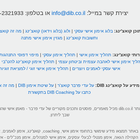
יצירת קשר במייל:
info@dib.co.il
או בטלפון:
-2321933
וכן קואצ'ינג:
בלוג אימון אישי עסקי
|
ולוג (בלוג וידאו) קואצ'ינג
|
מה זה קואצ'
ותשובות קואצ'ינג
|
מגזין אימון אישי מתנה
ותי קואצ'ינג:
תהליך אימון אישי
|
תהליך אימון עסקי
|
מיפוי דפוסי התנהגות
ליך אימון אישי לאהבה עצמית וביטחון עצמי
|
תהליך אימון קואצ'ינג להט"בי
|
אישי עסקי לאמנים ויוצרים
|
תהליך אימון אישי זוגי / למציאת זוגיות
מידע על קואצ'ינג DIB:
על עדי פרבר קואצ'ר
|
על שיטת אימון DIB
|
מה זה אי
כתבו על DIB Coaching בתקשורת
אתר dib.co.il מכיל מאמרים, פוסטים ותכנים מקוריים של עדי פרבר - מאמן אישי 
שבך ליתרון.
באתר תמצאו מידע שימושי בתחומי אימון אישי, coaching, קואצ'ינג
הקהילה הגאה, אימון מנטלי לבעלי עסקים, אימון אישי למנהלים, אימון מנכ"לים - אי