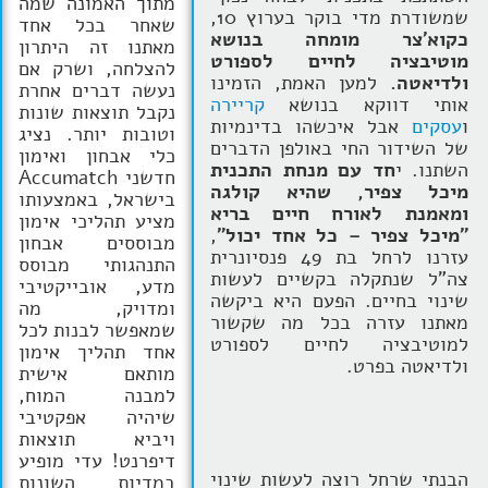
מתוך האמונה שמה
שמשודרת מדי בוקר בערוץ 10,
שאחר בכל אחד
כקוא'צר מומחה בנושא
מאתנו זה היתרון
מוטיבציה לחיים לספורט
להצלחה, ושרק אם
ולדיאטה.
למען האמת, הזמינו
נעשה דברים אחרת
אותי דווקא בנושא
קריירה
נקבל תוצאות שונות
ו
עסקים
אבל איכשהו בדינמיות
וטובות יותר. נציג
של השידור החי באולפן הדברים
כלי אבחון ואימון
השתנו. י
חד עם מנחת התכנית
חדשני Accumatch
מיכל צפיר, שהיא קולגה
בישראל, באמצעותו
ומאמנת לאורח חיים בריא
מציע תהליכי אימון
"מיכל צפיר – כל אחד יכול"
,
מבוססים אבחון
עזרנו לרחל בת 49 פנסיונרית
התנהגותי מבוסס
צה"ל שנתקלה בקשיים לעשות
מדע, אובייקטיבי
שינוי בחיים. הפעם היא ביקשה
ומדויק, מה
מאתנו עזרה בכל מה שקשור
שמאפשר לבנות לכל
למוטיבציה לחיים לספורט
אחד תהליך אימון
ולדיאטה בפרט.
מותאם אישית
למבנה המוח,
שיהיה אפקטיבי
ויביא תוצאות
דיפרנט! עדי מופיע
הבנתי שרחל רוצה לעשות שינוי
במדיות השונות