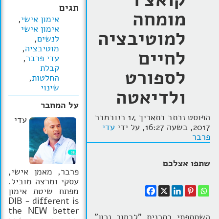
תגים
מומחה
הרצאות
אימון אישי
,
אימון אישי
למוטיבציה
בלוג קואצ'ינג
לנשים
,
מוטיבציה
,
לחיים
סרטוני אימון
עדי פרבר
,
קבלת
לספורט
שאלות תשובות
החלטות
,
שינוי
ולדיאטה
יצירת קשר
על המחבר
הפוסט נכתב בתאריך 14 בנובמבר
עדי
2017, בשעה 16:27, על ידי
עדי
פרבר
שתפו אצלכם
פרבר, מאמן אישי,
עסקי ומרצה מוביל.
מפתח שיטת אימון
DIB - different is
the NEW better
השתתפתי בתכנית "לבחור נכון"