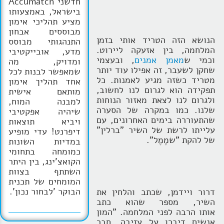
חדשני Accumatch
בישראל, באמצעותו
מציע תהליכי אימון
מבוססים אבחון
הנושא הזה הטריד אותי בזמן
התנהגותי מבוסס
המלחמה, בין אזעקה ליירוט.
מדע, אובייקטיבי
וכמי ש
מאמן אמנים
, ובעצמי
ומדויק, מה
שחקן לשעבר, זה אפילו עוד יותר
שמאפשר לבנות לכל
מטריד כשזה מגיע לאמנות. כל
אחד תהליך אימון
תפקידה הוא לגרום לנו לחשוב,
מותאם אישית
ולגרום לנו לצאת מאזור הנוחות
למבנה המוח,
שלנו. כמו במקרה של הסערה
שיהיה אפקטיבי
שהתעוררה בימים האחרונים, עם
ויביא תוצאות
עלייתו לרשת של השיר "ברלין"
דיפרנט! עדי מופיע
של להקת "שמֶמֶל".
במדיות השונות
כמומחה בתחומי
הקואצ'ינג, בין היתר
השתתף בצוות
המומחים של תכנית
הבוקר 'לבחור נכון'.
דרור ויידמן, שכתב והלחין את
השיר, מספר שהוא כתב
אותו הרבה לפני המלחמה. "המון
אנשים דיברו על עזיבה, חבר