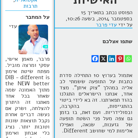
תרבות
הרצאות
הפוסט נכתב בתאריך 15
על המחבר
בספטמבר 2014, בשעה 10:26,
בלוג קואצ'ינג
על ידי
עדי פרבר
עדי
סרטוני אימון
שתפו אצלכם
שאלות תשובות
פרבר, מאמן אישי,
יצירת קשר
עסקי ומרצה מוביל.
מפתח שיטת אימון
אתמול בערוץ 10 התחילה סדרת
DIB - different is
כתבות על התופעה ששמתי לב
the NEW better
אליה במהלך "צוק איתן". מצד
מתוך האמונה שמה
אחד, אנחנו הישראלים התגלנו
שאחר בכל אחד
בהוד תפארתנו. זה בא לידי ביטוי
מאתנו זה היתרון
בהתגייסות, בהקרבה,
להצלחה, ושרק אם
ובסולידריות. ועם זאת, בו בזמן
נעשה דברים אחרת
גם צפה מעל פני השטח תופעה
נקבל תוצאות שונות
של גזענות, שנאה, ואפילו
וטובות יותר. נציג
אלימות למי שחושב Different.
כלי אבחון ואימון