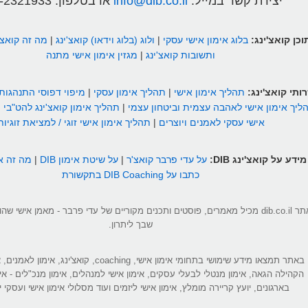
יצירת קשר במייל:
info@dib.co.il
או בטלפון:
-2321933
וכן קואצ'ינג:
בלוג אימון אישי עסקי
|
ולוג (בלוג וידאו) קואצ'ינג
|
מה זה קואצ'
ותשובות קואצ'ינג
|
מגזין אימון אישי מתנה
ותי קואצ'ינג:
תהליך אימון אישי
|
תהליך אימון עסקי
|
מיפוי דפוסי התנהגות
ליך אימון אישי לאהבה עצמית וביטחון עצמי
|
תהליך אימון קואצ'ינג להט"בי
|
אישי עסקי לאמנים ויוצרים
|
תהליך אימון אישי זוגי / למציאת זוגיות
מידע על קואצ'ינג DIB:
על עדי פרבר קואצ'ר
|
על שיטת אימון DIB
|
מה זה אי
כתבו על DIB Coaching בתקשורת
אתר dib.co.il מכיל מאמרים, פוסטים ותכנים מקוריים של עדי פרבר - מאמן אישי 
שבך ליתרון.
באתר תמצאו מידע שימושי בתחומי אימון אישי, coaching, קואצ'ינג
הקהילה הגאה, אימון מנטלי לבעלי עסקים, אימון אישי למנהלים, אימון מנכ"לים - אי
בארגונים, יועץ קריירה מומלץ, אימון אישי ליזמים ועוד מסלולי אימון אישי ועסקי יי