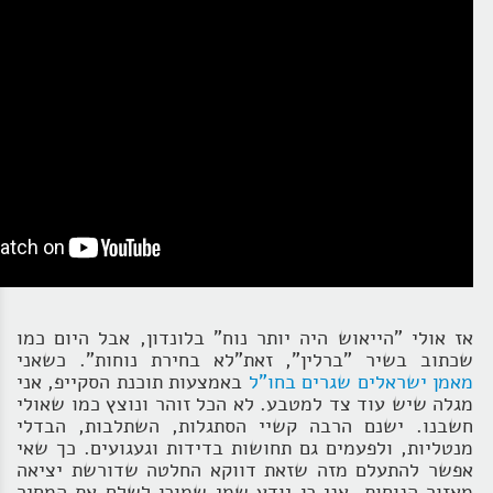
אז אולי "הייאוש היה יותר נוח" בלונדון, אבל היום כמו
שכתוב בשיר "ברלין", זאת"לא בחירת נוחות". כשאני
מאמן ישראלים שגרים בחו"ל
באמצעות תוכנת הסקייפ, אני
מגלה שיש עוד צד למטבע. לא הכל זוהר ונוצץ כמו שאולי
חשבנו. ישנם הרבה קשיי הסתגלות, השתלבות, הבדלי
מנטליות, ולפעמים גם תחושות בדידות וגעגועים. כך שאי
אפשר להתעלם מזה שזאת דווקא החלטה שדורשת יציאה
מאזור הנוחות. אני כן יודע שמי שמוכן לשלם את המחיר