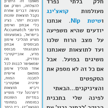
חלק בלתי נפרד
מאתנו זה היתרון
להצלחה, ושרק אם
מעולמות
קואצ'ינג
נעשה דברים אחרת
נקבל תוצאות שונות
ו
שיטת Nlp
. אנחנו
וטובות יותר. נציג
כלי אבחון ואימון
יודעים שהיא משפיעה
חדשני Accumatch
בישראל, באמצעותו
על מצב הרוח שלנו
מציע תהליכי אימון
מבוססים אבחון
ועד לתוצאות שאנחנו
התנהגותי מבוסס
מדע, אובייקטיבי
משיגים בפועל. אבל
ומדויק, מה
שמאפשר לבנות לכל
אם כל זה לא מספק את
אחד תהליך אימון
מותאם אישית
הסקפטים
למבנה המוח,
שיהיה אפקטיבי
והציניקנים…הבאתי
ויביא תוצאות
דיפרנט! עדי מופיע
לפינה שלי בתכנית
במדיות השונות
כמומחה בתחומי
הבוקר 'לבחור נכון' עם
הקואצ'ינג, בין היתר