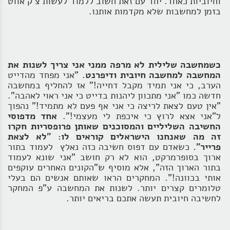
וחיוביות כאחד. יחד עם זאת חשוב ללמוד לעשות צ'ק אווט
בזמן למחשבות שלא מקדמות אותנו.
כשמחשבה שלילית לא מרפה ממני אני צריך לשנות את
המחשבה למחשבה חיובית ודיפרנט.
"אני מפחד מהדייט
הערב, כי אני תמיד מקבל דחייה!" אז להחליף במחשבה
חדשה כמו "אני מתכוון ליהנות בדייט כי אני ראוי לאהבה".
"אין טעם לצאת לריצה כי אני אף פעם לא מתמיד!" נהפוך
ל"אני אצא לרוץ כי איכפת לי מעצמי!".
אחד מדפוסי
החשיבה השליליים והמסוכנים שאותן פרופסריות חקרו
זה מה שאנחנו הישראלים קוראים לו: "לא לצאת
פרייר".
כשאדם עם דפוס חשיבה כזה נאלץ לעמוד בתור
ארוך בסופרמרקט, הוא לא רק חושב "אני שונא לעמוד
בתור הארוך הזה", אלא מוסיף ש"הקונים האחרים עוקפים
אותי בכוונה!". המחקרים הראו שאותם אנשים הם בעלי
טלומרים קצרים יותר. לשנות את המחשבה ע"פ המחקר
לחשיבה חיובית תעשה אתכם בריאים יותר.