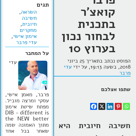
תגים
קואצ'ר
הרצאות
השראה
,
חשיבה
בתכנית
בלוג קואצ'ינג
חיובית
,
מחקרים
לבחור נכון
סרטוני אימון
אימון אישי
,
עדי פרבר
בערוץ 10
שאלות תשובות
על המחבר
יצירת קשר
הפוסט נכתב בתאריך 25 ביוני
עדי
2018, בשעה 19:13, על ידי
עדי
פרבר
שתפו אצלכם
פרבר, מאמן אישי,
עסקי ומרצה מוביל.
מפתח שיטת אימון
DIB - different is
the NEW better
חשיבה חיובית היא
מתוך האמונה שמה
שאחר בכל אחד