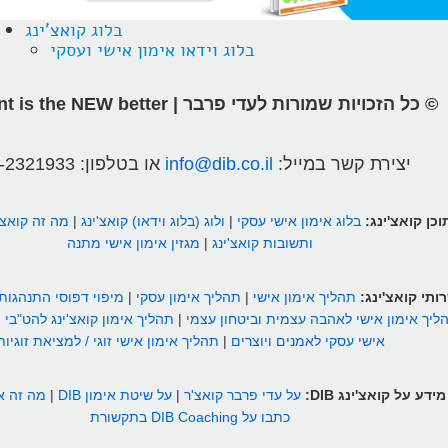
בלוג קואצ'ינג
בלוג וידאו אימון אישי ועסקי
© כל הזכויות שמורות לעדי פרבר | different is the NEW better
יצירת קשר במייל:
info@dib.co.il
או בטלפון:
-2321933
וכן קואצ'ינג:
בלוג אימון אישי עסקי
|
ולוג (בלוג וידאו) קואצ'ינג
|
מה זה קואצ'
ותשובות קואצ'ינג
|
מגזין אימון אישי מתנה
ותי קואצ'ינג:
תהליך אימון אישי
|
תהליך אימון עסקי
|
מיפוי דפוסי התנהגות
ליך אימון אישי לאהבה עצמית וביטחון עצמי
|
תהליך אימון קואצ'ינג להט"בי
|
אישי עסקי לאמנים ויוצרים
|
תהליך אימון אישי זוגי / למציאת זוגיות
מידע על קואצ'ינג DIB:
על עדי פרבר קואצ'ר
|
על שיטת אימון DIB
|
מה זה אי
כתבו על DIB Coaching בתקשורת