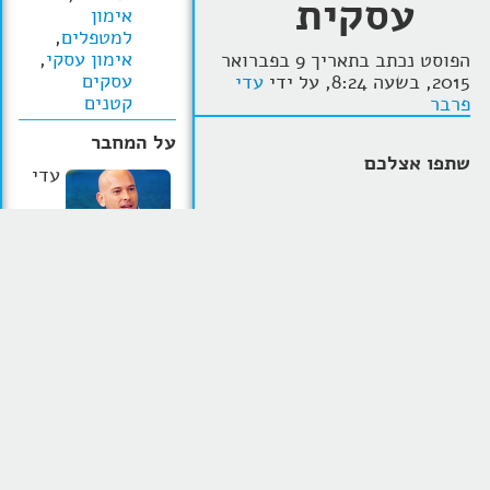
עסקית
אימון
למטפלים
,
אימון עסקי
,
הפוסט נכתב בתאריך 9 בפברואר
עסקים
2015, בשעה 8:24, על ידי
עדי
קטנים
פרבר
על המחבר
שתפו אצלכם
עדי
אני מזמין אתכם לצפות בפרק
פרבר, מאמן אישי,
נוסף של משדרים מומחיות,
עסקי ומרצה מוביל.
התכנית בה
עדי פרבר ולירון
מפתח שיטת אימון
גליקמן עוזרים ל
בעלי עסקים
DIB - different is
ועצמאיים
בכל התחומים למתג
the NEW better
את עצמם כממומחים!
מתוך האמונה שמה
שאחר בכל אחד
מאתנו זה היתרון
להצלחה, ושרק אם
נעשה דברים אחרת