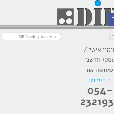
ת
ימון אישי /
דף הבית
סקי חדשני
מסלולי אימון
שעושה את
אודות
הדיפרנט
בתקשורת
054-
המלצות
232193
הרצאות
בלוג קואצ'ינג