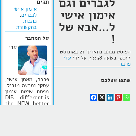
לגברים וגם
תגים
אימון אישי
אימון אישי
לגברים
,
כתבות
ל…אבא של
בתקשורת
!
על המחבר
עדי
הפוסט נכתב בתאריך 27 באוגוסט
2017, בשעה 13:38, על ידי
עדי
פרבר
פרבר, מאמן אישי,
שתפו אצלכם
עסקי ומרצה מוביל.
מפתח שיטת אימון
DIB - different is
the NEW better
מתוך האמונה שמה
מגזין לגברים 'אבא של' פירסם
שאחר בכל אחד
ראיון איתי בנושא של קואצ'ינג
מאתנו זה היתרון
לגברים (אימון אישי).
התבקשתי
להצלחה, ושרק אם
לתת תובנות מתוך
הניסיון
נעשה דברים אחרת