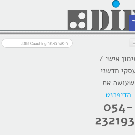
ת
ימון אישי /
דף הבית
סקי חדשני
מסלולי אימון
שעושה את
אודות
הדיפרנט
בתקשורת
054-
המלצות
232193
הרצאות
בלוג קואצ'ינג