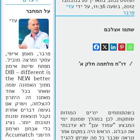
הפוסט נכתב בתאריך 26 בנובמבר
2012, בשעה 11:36, על ידי
עדי
הרצאות
על המחבר
פרבר
עדי
בלוג קואצ'ינג
שתפו אצלכם
סרטוני אימון
שאלות תשובות
פרבר, מאמן אישי,
עסקי ומרצה מוביל.
יצירת קשר
/ דו"ח מלחמה חלק א'
מפתח שיטת אימון
DIB - different is
the NEW better
מתוך האמונה שמה
שאחר בכל אחד
מאתנו זה היתרון
להצלחה, ושרק אם
נעשה דברים אחרת
כשהתותחים יורים המוזות
נקבל תוצאות שונות
שותקות. לכן במהלך שמונת ימי
וטובות יותר. נציג
המבצע "עמוד ענן" לא עדכנתי
כלי אבחון ואימון
את הבלוג. הראש היה במקום אחר
חדשני Accumatch
ונראה שכבר כל מה שניתן להגיד