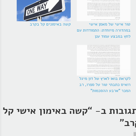
טור אישי של מאמן אישי
קשה באימונים קל בקרב
במהדורה מיוחדת: התמודדות עם
לחץ במבצע עמוד ענן
לקראת בואו לארץ של דון מיגל
רואיס כתבתי טור על ספרו, רב
המכר "ארבע ההסכמות"
קשה באימון אישי קל
רב
”