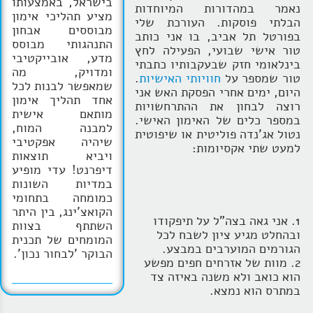
בישראל, באמצעותו
נאמר במהדורות המיוחדות
מציע תהליכי אימון
הבלתי פוסקות. העורכת שלי
מבוססים אבחון
בפורטל תל אביב, בו אני כותב
התנהגותי מבוסס
טור אישי שבועי, הפעילה לחץ
מדע, אובייקטיבי
בינלאומי חזק שבעקבותיו כתבתי
ומדויק, מה
טור שמספר על
חוויותי האישיות
.
שמאפשר לבנות לכל
היום, ימים אחרי הפסקת האש אני
אחד תהליך אימון
רוצה לבחון את ההתרחשויות
מותאם אישית
במספר כלים של האימון האישי.
למבנה המוח,
נטול אג'נדה פוליטית או שיפוטית
שיהיה אפקטיבי
למעט שתי אקסיומות:
ויביא תוצאות
דיפרנט! עדי מופיע
במדיות השונות
כמומחה בתחומי
הקואצ'ינג, בין היתר
1. אני גאה בצה"ל על תיפקודו
השתתף בצוות
ובהחלט מגיע ציון לשבח לכל
המומחים של תכנית
הגורמים המוערבים במבצע.
הבוקר 'לבחור נכון'.
2. מוות של אזרחים חפים מפשע
הוא כואב ולא משנה באיזה צד
במתרס הוא נמצא.