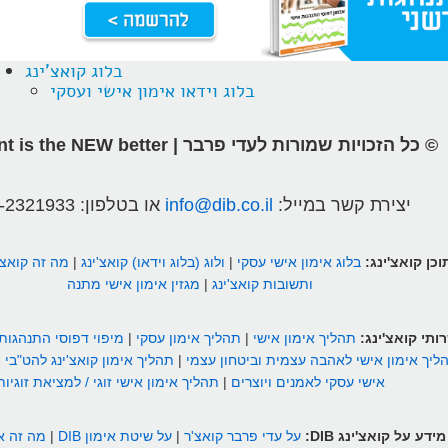
בלוג קואצ'ינג
בלוג וידאו אימון אישי ועסקי
© כל הזכויות שמורות לעדי פרבר | different is the NEW better
יצירת קשר במייל:
info@dib.co.il
או בטלפון:
-2321933
וכן קואצ'ינג:
בלוג אימון אישי עסקי
|
ולוג (בלוג וידאו) קואצ'ינג
|
מה זה קואצ'
ותשובות קואצ'ינג
|
מגזין אימון אישי מתנה
ותי קואצ'ינג:
תהליך אימון אישי
|
תהליך אימון עסקי
|
מיפוי דפוסי התנהגות
ליך אימון אישי לאהבה עצמית וביטחון עצמי
|
תהליך אימון קואצ'ינג להט"בי
|
אישי עסקי לאמנים ויוצרים
|
תהליך אימון אישי זוגי / למציאת זוגיות
מידע על קואצ'ינג DIB:
על עדי פרבר קואצ'ר
|
על שיטת אימון DIB
|
מה זה אי