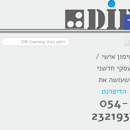
ת
ימון אישי /
דף הבית
סקי חדשני
מסלולי אימון
שעושה את
אודות
הדיפרנט
בתקשורת
054-
המלצות
232193
הרצאות
בלוג קואצ'ינג