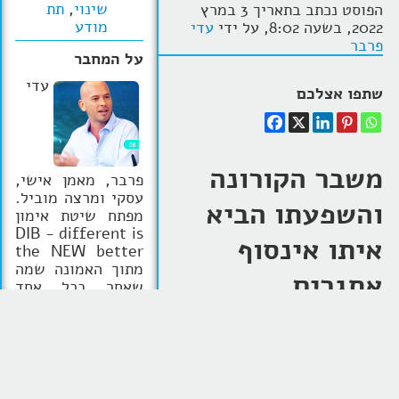
שינוי
,
תת
הפוסט נכתב בתאריך 3 במרץ
מודע
2022, בשעה 8:02, על ידי
עדי
פרבר
על המחבר
עדי
שתפו אצלכם
משבר הקורונה
פרבר, מאמן אישי,
עסקי ומרצה מוביל.
והשפעתו הביא
מפתח שיטת אימון
DIB - different is
איתו אינסוף
the NEW better
מתוך האמונה שמה
אתגרים
שאחר בכל אחד
מאתנו זה היתרון
והתמודדויות
להצלחה, ושרק אם
נעשה דברים אחרת
בחיים האישיים
נקבל תוצאות שונות
וטובות יותר. נציג
והמקצועיים של
כלי אבחון ואימון