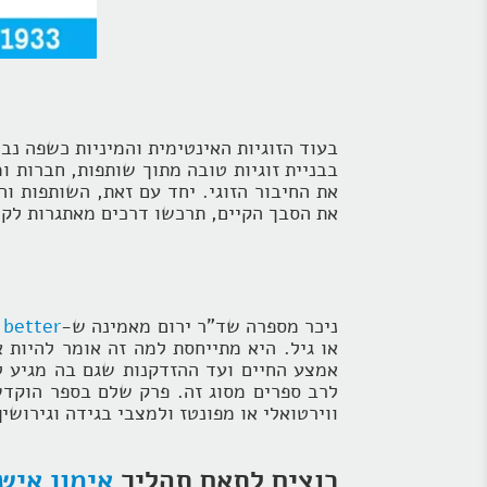
בעוד הזוגיות האינטימית והמיניות כשפה נ
בבניית זוגיות טובה מתוך שותפות, חברות ו
את החיבור הזוגי. יחד עם זאת, השותפות ו
את הסבך הקיים, תרכשו דרכים מאתגרות לקרב
ניכר מספרה שד"ר ירום מאמינה ש-
 better
או גיל. היא מתייחסת למה זה אומר להיות א
אמצע החיים ועד ההזדקנות שגם בה מגיע ל
לרב ספרים מסוג זה. פרק שלם בספר הוקדש
ווירטואלי או מפונטז ולמצבי בגידה וגירושין
רוצים לתאם תהליך
אימון איש