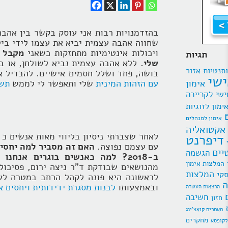
בהזדמנויות רבות אני עוסק בקשר בין אהבה
שחווה אהבה עצמית יביא את עצמו לידי ביטו
ויכולות אינטימיות מתחזקות כשאני
מקבל א
תגיות
שלי.
ללא אהבה עצמית נביא לשולחן, או ב
תנטיות
אזור
בושה, פחד ושלל חסמים אישיים. להבדיל א
ישי
אימון
עם הזהות המינית
שלי ותאפשר לי לממש
תשו
ישי לקריירה
ימון לזוגיות
אימון למנהלים
אקטואליה
לאחר שצברתי ניסיון בליווי מאות אנשים כ
דיפרנט
עם עצמם נפוצה.
האם זה מסביר למה יחסים
יים
הגשמה
ב-2018? למה כאנשים בוגרים אנחנו עדיין נבוכים מצורך אנושי מענג ומקרב?
המלצות אימון
מהנושאים שבודקת ד”ר ניצה ירום, פסיכולו
המלצות
סקי
לראשונה היא פונה לקהל הרחב במטרה לעזו
ה
ובאמצעותו
לבנות מסגרת ידידותית ויחסים א
הרצאות העשרה
חשיבה
חזון
מאמרים קואצ'ינג
מחקרים
לקופסא