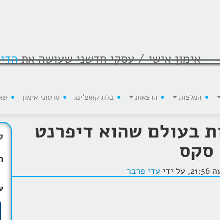
אימון אישי / עסקי חדשני שעושה את
הדי
המלצות
הרצאות
בלוג קואצ'ינג
סרטוני אימון
שא
ות בעולם שהוא דיפרנט
ק
 סקס
ת
עדי פרבר
ע