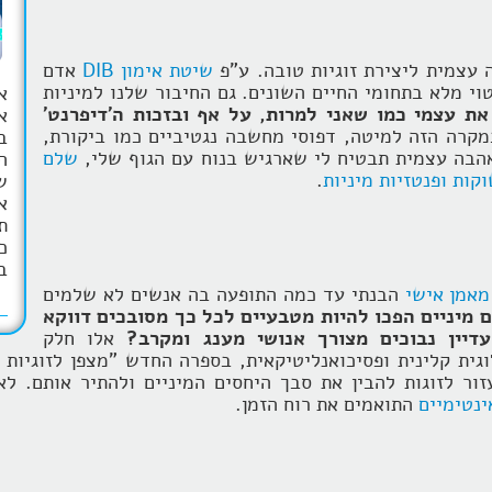
 עצמית ליצירת זוגיות טובה. ע"פ
שיטת אימון DIB
אדם
י מלא בתחומי החיים השונים. גם החיבור שלנו למיניות
א
ת עצמי כמו שאני למרות, על אף ובזכות ה'דיפרנט'
מקרה הזה למיטה, דפוסי מחשבה נגטיביים כמו ביקורת,
ב
הבה עצמית תבטיח לי שארגיש בנוח עם הגוף שלי,
שלם
ה
קות ופנטזיות מיניות
.
ש
א
ת
כ
ב
מאמן אישי
הבנתי עד כמה התופעה בה אנשים לא שלמים
 מיניים הפכו להיות מטבעיים לכל כך מסובכים דווקא
אלו חלק
גית קלינית ופסיכואנליטיקאית, בספרה החדש "מצפן לזוגיות ר
ר לזוגות להבין את סבך היחסים המיניים ולהתיר אותם. ל
ינטימיים
התואמים את רוח הזמן.