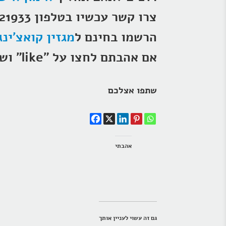
צרו קשר עכשיו בטלפון 054-2321933 או במייל
הרשמו בחינם ל
מגזין קואצ'ינג B
אם אהבתם לחצו על "like" ושתפו גם ברשתות החברתיות
שתפו אצלכם
אהבתי
גם זה עשוי לעניין אותך