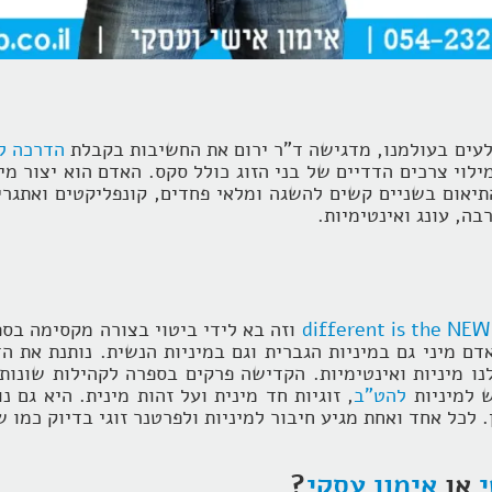
בלעים בעולמנו, מדגישה ד"ר ירום את החשיבות בקבלת
הדרכה ל
מילוי צרכים הדדיים של בני הזוג כולל סקס. האדם הוא יצור מ
התיאום בשניים קשים להשגה ומלאי פחדים, קונפליקטים ואתגר
ה, עונג ואינטימיות.
different is the NEW
וזה בא לידי ביטוי בצורה מקסימה בספ
דם מיני גם במיניות הגברית וגם במיניות הנשית. נותנת את ה
נו מיניות ואינטימיות. הקדישה פרקים בספרה לקהילות שונו
 למיניות
להט"ב
, זוגיות חד מינית ועל זהות מינית. היא גם 
. לכל אחד ואחת מגיע חיבור למיניות ולפרטנר זוגי בדיוק כמו ש
י
או
אימון עסקי
?