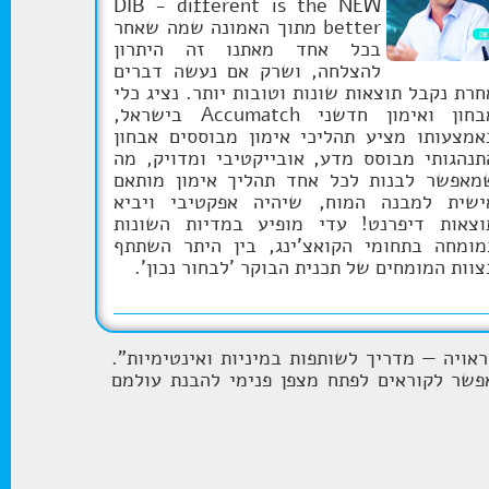
DIB - different is the NEW
better מתוך האמונה שמה שאחר
בכל אחד מאתנו זה היתרון
להצלחה, ושרק אם נעשה דברים
חרת נקבל תוצאות שונות וטובות יותר. נציג כלי
אבחון ואימון חדשני Accumatch בישראל,
אמצעותו מציע תהליכי אימון מבוססים אבחון
תנהגותי מבוסס מדע, אובייקטיבי ומדויק, מה
מאפשר לבנות לכל אחד תהליך אימון מותאם
ישית למבנה המוח, שיהיה אפקטיבי ויביא
וצאות דיפרנט! עדי מופיע במדיות השונות
מומחה בתחומי הקואצ'ינג, בין היתר השתתף
צוות המומחים של תכנית הבוקר 'לבחור נכון'.
אויה — מדריך לשותפות במיניות ואינטימיות".
אפשר לקוראים לפתח מצפן פנימי להבנת עולמם