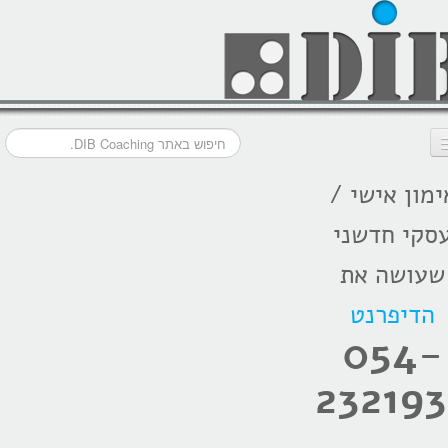
ימון אישי /
דף הבית
סקי חדשני
מסלולי אימון
שעושה את
אודות
הדיפרנט
בתקשורת
054-
המלצות
232193
הרצאות
בלוג קואצ'ינג