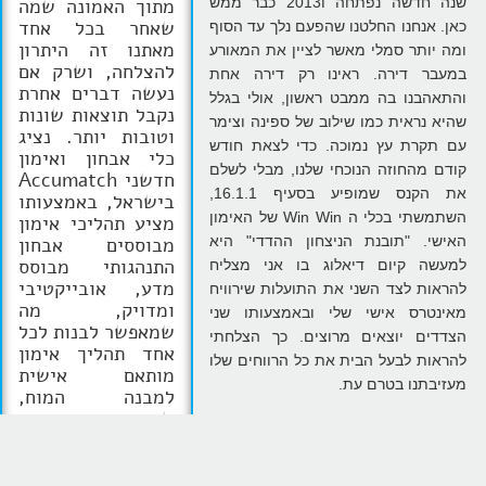
שנה חדשה נפתחה ו2013 כבר ממש
מתוך האמונה שמה
שאחר בכל אחד
כאן. אנחנו החלטנו שהפעם נלך עד הסוף
מאתנו זה היתרון
ומה יותר סמלי מאשר לציין את המאורע
להצלחה, ושרק אם
במעבר דירה. ראינו רק דירה אחת
נעשה דברים אחרת
והתאהבנו בה ממבט ראשון, אולי בגלל
נקבל תוצאות שונות
שהיא נראית כמו שילוב של ספינה וצימר
וטובות יותר. נציג
עם תקרת עץ נמוכה. כדי לצאת חודש
כלי אבחון ואימון
קודם מהחוזה הנוכחי שלנו, מבלי לשלם
חדשני Accumatch
את הקנס שמופיע בסעיף 16.1.1,
בישראל, באמצעותו
השתמשתי בכלי ה Win Win של האימון
מציע תהליכי אימון
האישי. "תובנת הניצחון ההדדי" היא
מבוססים אבחון
התנהגותי מבוסס
למעשה קיום דיאלוג בו אני מצליח
מדע, אובייקטיבי
להראות לצד השני את התועלות שירוויח
ומדויק, מה
מאינטרס אישי שלי ובאמצעותו שני
שמאפשר לבנות לכל
הצדדים יוצאים מרוצים. כך הצלחתי
אחד תהליך אימון
להראות לבעל הבית את כל הרווחים שלו
מותאם אישית
מעזיבתנו בטרם עת.
למבנה המוח,
שיהיה אפקטיבי
ויביא תוצאות
דיפרנט! עדי מופיע
במדיות השונות