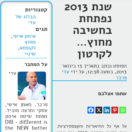
שנת 2013
קטגוריות
נפתחת
הבלוג של
עדי
בחשיבה
תגים
אימון אישי
,
מחוץ…
מחוץ
לקופסא
,
לקרטון
שינוי
על המחבר
הפוסט נכתב בתאריך 13 בינואר
2013, בשעה 12:38, על ידי
עדי
עדי
פרבר
שתפו אצלכם
פרבר, מאמן אישי,
עסקי ומרצה מוביל.
מפתח שיטת אימון
DIB - different is
על אף כל התיאוריות והקונספירציות,
the NEW better