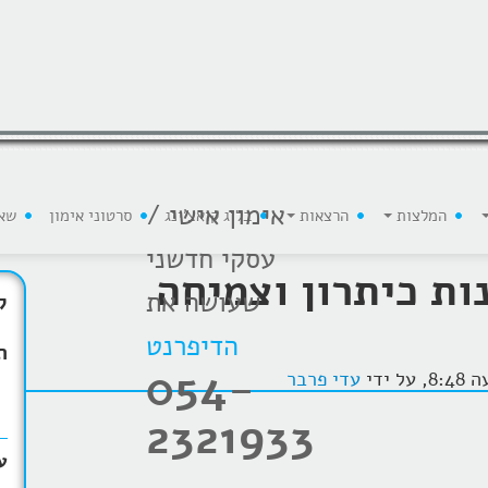
אימון אישי /
המלצות
הרצאות
בלוג קואצ'ינג
סרטוני אימון
שא
עסקי חדשני
ות כיתרון וצמיחה
שעושה את
ק
הדיפרנט
ת
054-
עדי פרבר
2321933
ע