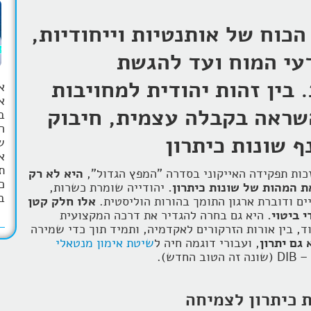
כוח של אותנטיות וייחודיות,
דעי המוח ועד להגשת
 בין זהות יהודית למחויבות
א
שראה בקבלה עצמית, חיבוק
ב
ה
ף שונות כיתרון
ש
א
ת
זכות תפקידה האייקוני בסדרה "המפץ הגדול",
היא לא רק
כ
 המהות של שונות כיתרון.
יהודייה שומרת כשרות,
ב
ים ודוברת ארגון התומך בהורות הוליסטית.
אלו חלק קטן
 ביטוי.
היא גם בחרה להגדיר את דרכה המקצועית
, בין אורות הזרקורים לאקדמיה, ותמיד תוך כדי שמירה
גם יתרון
, ועבורי דוגמה חיה ל
שיטת אימון מנטאלי
 כיתרון לצמיחה