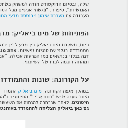
שלה, ובסיום הדוקטורט חזרה למשחק כשחקני
האנושיות", סיפרה. "פגשתי אנשים מכל הסוג
העבודה עם
מערכת אימון מבוססת מדעי המו
הפתיחות של מים ביאליק: מדב
כיום, משלבת מים ביאליק בין מדע לבין יכו
מתמודדת בגלוי עם סוגיות נפשיות.
אחת מנק
דנה בגלוי בנושאים כמו הפרעות אכילה. "אנ
ומהווה דוגמה לכוח של השיתוף.
על הקורונה: שונות והתמודדו
במהלך מגפת הקורונה,
מים ביאליק
התמודדה 
היתר טענה שיש "רווח אדיר" מחיסונים ו"הק
חיסונים.
לאחר שנבחרה להנחות את השעשועון
גם כאן ביאליק הצליחה להתמודד באותנטיו