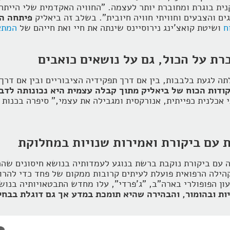
ת בוגרת ומחוברת יותר לעצמה. "החוויה האקדמית שלי הייתה 
ים והצבעים וחוויתי חוויה חיובית". בשלב זה ביאליק
פיתחה הב
ח
ושיטת קואצ'ינג נירוסיינס שינתה את חיי ואת חייהם של
המתא
רת על הכול, גם על נושאים כואבים
לתה לגעת בלבבות, בין אם דרך תפקידיה הציבוריים ובין אם ד
ודות הכוח של ביאליק מתוך קבלה עצמית היא נכונותה לדבר
י אכלנית כפייתית, אנורקסית ומגבילה את עצמי," סיפרה בכנו
ת עם ביקורת ואמירות שנויות במחלוקת
עם ביקורת נוקבת ברשת בנוגע לעמדותיה בנושא חיסונים שהכת
הילה הרפואית פועלת לעיתים קרובות ממקום של פחד כדי להרוו
 הפופולרי בארה"ב, "ג'פרדי", עלו מחדש התבטאויותיה בנוש
ת ובהומור, והבהירה שהיא תומכת במדע אך גם דוגלת בבחיר