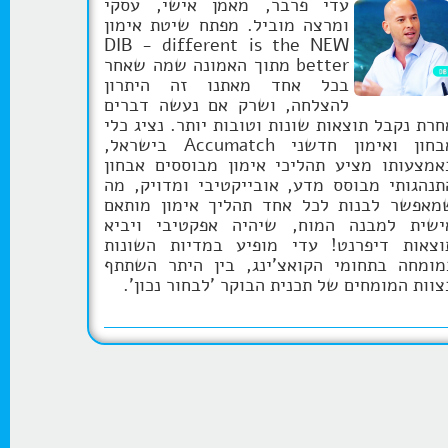
עדי פרבר, מאמן אישי, עסקי
ומרצה מוביל. מפתח שיטת אימון
DIB - different is the NEW
better מתוך האמונה שמה שאחר
בכל אחד מאתנו זה היתרון
להצלחה, ושרק אם נעשה דברים
חרת נקבל תוצאות שונות וטובות יותר. נציג כלי
אבחון ואימון חדשני Accumatch בישראל,
אמצעותו מציע תהליכי אימון מבוססים אבחון
תנהגותי מבוסס מדע, אובייקטיבי ומדויק, מה
מאפשר לבנות לכל אחד תהליך אימון מותאם
ישית למבנה המוח, שיהיה אפקטיבי ויביא
וצאות דיפרנט! עדי מופיע במדיות השונות
מומחה בתחומי הקואצ'ינג, בין היתר השתתף
צוות המומחים של תכנית הבוקר 'לבחור נכון'.