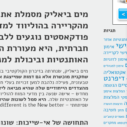
מים ביאליק מסמלת את ה
מהקריירה בהוליווד למ
תגיות
פודקאסטים נוגעים ללב.
תנטיות
אזור
ישי
חברתית, היא מעוררת ה
אימון
ישי לקריירה
האותנטיות וביכולת למנ
ימון לזוגיות
אימון למנהלים
מים ביאליק, שנחרתה בזיכרון הקולקטיבי ב
אקטואליה
דיפרנט
שחקנית מוכשרת אלא גם דמות שמייצגת את
טבעונית, פעילה נלהבת למען זכויות בעלי חי
יים
הגשמה
מהצדדים הייחודיים שלה שהיא מביאה לידי
המלצות אימון
מחדש – אישה שנעה בין מדעי המוח להוליווד
המלצות
סקי
על האותנטיות שלה.
היא סמל לשונות שהיא 
ה
הרצאות העשרה
שפיתחתי – DIB – different is the New better (שונה זה הטוב החדש).
חשיבה
חזון
מאמרים קואצ'ינג
התחושה של אי-שייכות: שונות
מחקרים
לקופסא