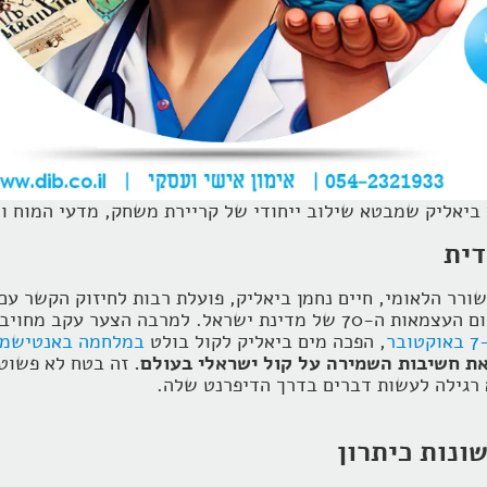
 ביאליק שמבטא שילוב ייחודי של קריירת משחק, מדעי המוח ו
דית
ר הלאומי, חיים נחמן ביאליק, פועלת רבות לחיזוק הקשר עם
ביקרה בארץ, ואף נבחרה להדליק משואה ביום העצמאות ה-70 של מדינת י
ר
, הפכה מים ביאליק לקול בולט
במלחמה באנטישמי
ת חשיבות השמירה על קול ישראלי בעולם.
זה בטח לא פשוט
א רגילה לעשות דברים בדרך הדיפרנט שלה.
ונות כיתרון