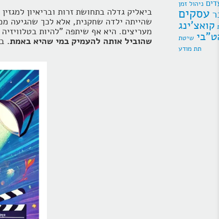
דים
ניהול זמן
עסקים
ביאליק גדלה בתחושת זרות ובריאיון למגזין 
ר
שהייתה ילדה שחקנית, אלא לכך שהגיעה ממ
קואצ'ינג
מעריצים. היא אף שיתפה "להיות בטלוויזיה 
ט"בי
שהוביל אותה להעמיק במי שהיא באמת.
במ
תת מודע