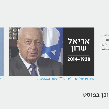
ונות
ות
לימון
יפורו
למה אריאל שרון "שחקן"? שעור במנהיגות
לרק
כן בפוסט