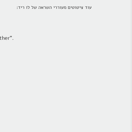
עוד ציטוטים מעוררי השראה של לו ריד:
."I don't believe in dressing up reality. I don't believe in using makeup to make things look smoother" –