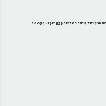
וקבלו עדכונים על תכנים חדשים והטבות בלעדיות או צרו קשר עכשיו והתחילו להתאמן יחד איתי בטלפון 054-2321933 או