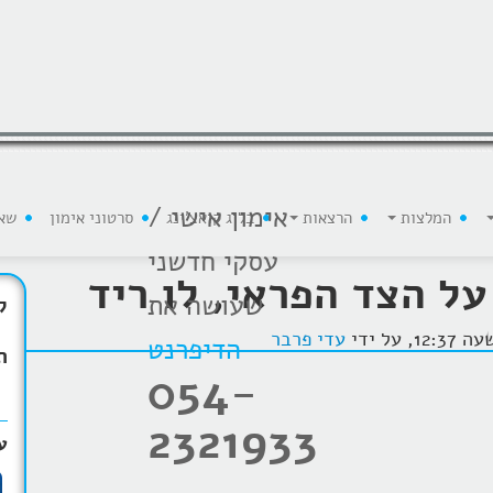
אימון אישי /
המלצות
הרצאות
בלוג קואצ'ינג
סרטוני אימון
שא
עסקי חדשני
ל הצד הפראי, לו ריד
שעושה את
ק
עדי פרבר
הדיפרנט
ת
054-
2321933
ע