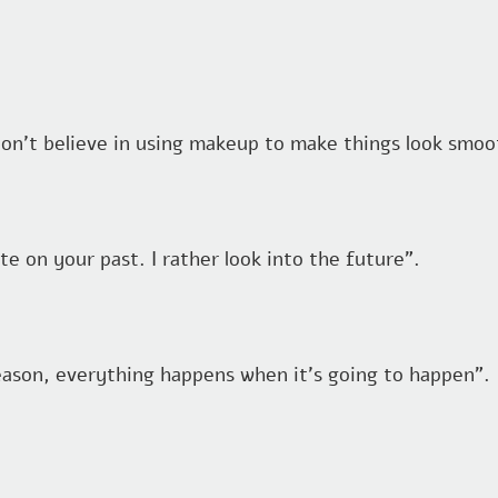
ate on your past. I rather look into the future".
."I think that everything happens for a reason, everything happens when it's going to happen" –