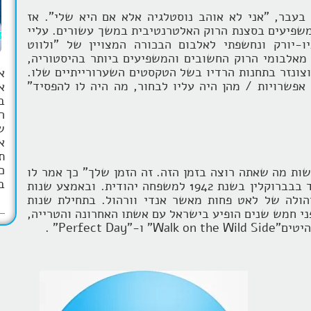
אתמול הלך לעולמו בגיל 71 אמר בעבר, "אני לא אוהב נוסטלגיה אלא אם היא שלי". אז
שפיעים בסצנת הרוק האלטרנטיבית במשך עשורים. עליי
ו-יורק ונחשפתי לאלבום הבכורה המצויין של "ולווט
 מאלבומי הרוק החשובים והמשפיעים ביותר בהיסטוריה,
צונזר בתחנות הרדיו בשל הטקסטים השערורייתיים שלו.
א
אפשרויות / מהן היה עליו לבחור, מה היה לו להפסיד"
ב
ה
ש
א
ת
כ
שות מה שאתה רוצה בזמן הזה. זה הזמן שלך" כך אמר לו
ב
ריד ונראה שחי בהתאם. לואיס אלן ריד נולד בבברוקלין בשנת 1942 למשפחה יהודית. ובאמצע שנות
בניהולה של לאט פחות מאשר אנדי וורהול. בתחילת שנות
 לפני חמש שנים הופיע בישראל עם אשתו האחרונה והטרייה,
Perfect D" .