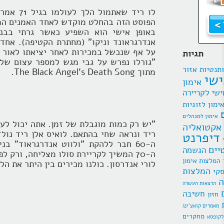
לו ריד ש
הפוסט הזה בהחלט מוקדש לאחד האמנים המ
באופן אישי הוא השפיע כאשר גרתי בבני
אנדרגראונד וניקו" (מחתרת הקטיפה). אחד
על אף שנכשל במכירות לאחר יציאתו לאור ו
תגיות
"גורלו נפרש על גבי מגש למספר עצום של 
תנטיות
אזור
מתוך The Black Angel's Death Song.
ישי
אימון
ישי לקריירה
ימון לזוגיות
אימון למנהלים
"יש רק כמות מוגבלת של זמן. אתה יכול לע
אקטואליה
דיפרנט
ה-60 חבר ללהקת "ולווט אנדרגראוד" 
יים
הגשמה
ה-70 המשיך לקריירת סולו מצליחה, ורק
המלצות אימון
לורי אנדרסון. כולנו מכירים בין היתר את הלהיטים"Walk on the Wild Side" ו-"ay
המלצות
סקי
ה
הרצאות העשרה
חשיבה
חזון
מאמרים קואצ'ינג
מחקרים
לקופסא