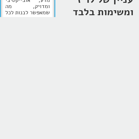
מדע, אובייקטיבי
ומדויק, מה
ומשימות בלבד
שמאפשר לבנות לכל
אחד תהליך אימון
כפי שרבים נוטים
מותאם אישית
למבנה המוח,
לחשוב. אלא של
שיהיה אפקטיבי
ויביא תוצאות
איך אנחנו
דיפרנט! עדי מופיע
במדיות השונות
מארגנים את
כמומחה בתחומי
הקואצ'ינג, בין היתר
המחשבה,
השתתף בצוות
המומחים של תכנית
הסביבה ותהליכי
הבוקר 'לבחור נכון'.
העבודה שלנו
.
הזמן עצמו לא
משתנה, אך ניתן לנהל את
המשאבים שלנו בצורה חכמה,