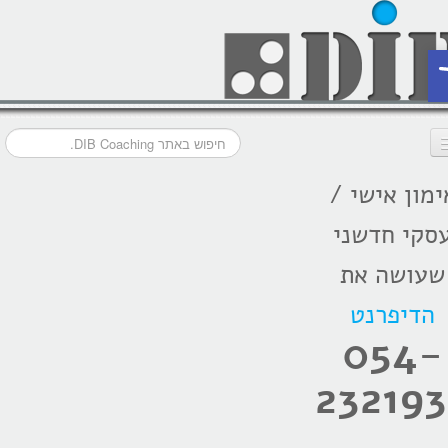
ת
ימון אישי /
דף הבית
סקי חדשני
מסלולי אימון
שעושה את
אודות
הדיפרנט
בתקשורת
054-
המלצות
232193
הרצאות
בלוג קואצ'ינג