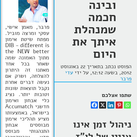
ובינה
חכמה
שמנהלת
פרבר, מאמן אישי,
עסקי ומרצה מוביל.
איתך את
מפתח שיטת אימון
DIB - different is
היום
the NEW better
מתוך האמונה שמה
שאחר בכל אחד
הפוסט נכתב בתאריך 22 באוגוסט
מאתנו זה היתרון
2012, בשעה 12:12, על ידי
עדי
להצלחה, ושרק אם
פרבר
נעשה דברים אחרת
נקבל תוצאות שונות
וטובות יותר. נציג
שתפו אצלכם
כלי אבחון ואימון
חדשני Accumatch
בישראל, באמצעותו
מציע תהליכי אימון
ניהול זמן אינו
מבוססים אבחון
התנהגותי מבוסס
עניין של לו"ז