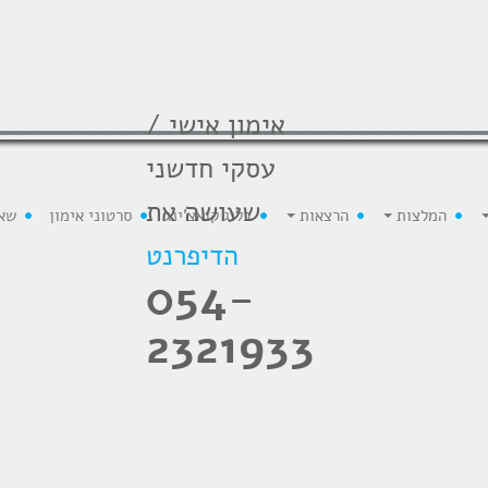
אימון אישי /
עסקי חדשני
שעושה את
המלצות
הרצאות
בלוג קואצ'ינג
סרטוני אימון
שא
הדיפרנט
054-
2321933