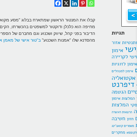
מחיפה הוא כלכלן ודוקטור למשפטים בהכשרתו, הקים א
תגיות
הדיבור בפני קהל, שיווק ושכנוע וגם מחברם של הספרים 
מהסדנא שלו "אמנות השכנוע"
ב"טור אישי של מאמן א
תנטיות
אזור
ישי
אימון
ישי לקריירה
ימון לזוגיות
אימון למנהלים
אקטואליה
דיפרנט
יים
הגשמה
המלצות אימון
המלצות
סקי
ה
הרצאות העשרה
חשיבה
חזון
מאמרים קואצ'ינג
מחקרים
לקופסא