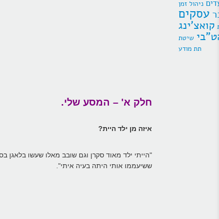
דים
ניהול זמן
עסקים
ר
קואצ'ינג
ט"בי
תת מודע
חלק א' – המסע שלי.
איזה מן ילד היית?
"הייתי ילד מאוד סקרן וגם שובב מאלו שעשו בלאגן ב
ששיעממו אותי היתה בעיה איתי".