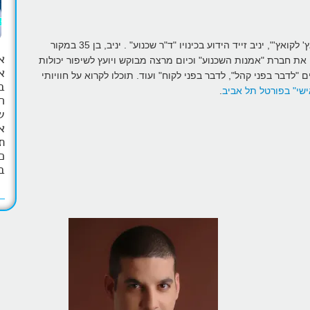
קבלו את המנטור הראשון שמתארח בבלוג "מסע מקואץ' לקואץ'", יניב זייד הידוע בכינויו "ד"ר שכנוע" . יניב, בן 35 במקור
א
ת חברת "אמנות השכנוע" וכיום מרצה מבוקש ויועץ לשיפור יכולות
"לדבר בפני קהל", לדבר בפני לקוח" ועוד. תוכלו לקרוא על חוויותי
ב
ישי" בפורטל תל אביב
.
ה
ש
א
ת
כ
ב