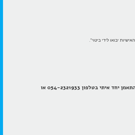
שיות יבואו לידי ביטוי".
וקבלו עדכונים על תכנים חדשים והטבות בלעדיות או צרו קשר עכשיו והתחילו להתאמן יחד איתי בטלפון 054-2321933 או