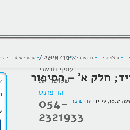
אימון אישי /
המלצות
הרצאות
בלוג קואצ'ינג
סרטוני אימון
שא
עסקי חדשני
יד; חלק א' – הסיפור
שעושה את
ק
הדיפרנט
ת
054-
עדי פרבר
ע
2321933