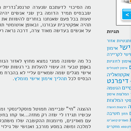
מה הסיכוי לדעתכם שנערה טרנסג'נדרית ה
שבבסיס תמיד הדומה בין שני אנשים יהיה
טעות בכל פעם שאנחנו בוחרים להשוות את 
תהיה אפקטיבית עבורנו, ובאופן אוטומטי תו
על אנשים בעדשה מאוד צרה, דרכה נראה רק
תגיות
תנטיות
אזור
ישי
אימון
ישי לקריירה
כל מה ששונה ממני נמצא מחוץ לאזור הנוחות
ימון לזוגיות
באןפן טבעי זה עשוי להעלות בי רגשות שליל
אימון למנהלים
אישי מגלים שמה שמאיים עליי לא בהכרח מעי
אקטואליה
הבסיס לכל
תהליך אימון אישי מומלץ
.
דיפרנט
יים
הגשמה
המלצות אימון
המלצות
סקי
ה
הרצאות העשרה
ההצגה "חי" שביימה חמוטל פוסקלינסקי ומצ
חשיבה
חזון
עכשיו תגידו לי שזה רק מחזה…אז קחו בחשב
עם מאזינים, מיומנות ההקשבה שלו משתכל
מאמרים קואצ'ינג
למלכה ומשה במסע מורכב ואנושי של גילוי 
מחקרים
לקופסא