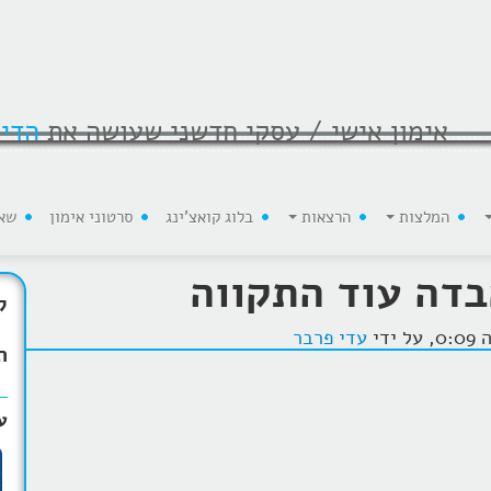
אימון אישי / עסקי חדשני שעושה את
הדי
המלצות
הרצאות
בלוג קואצ'ינג
סרטוני אימון
שא
בדה עוד התקווה
ק
עדי פרבר
ת
ע