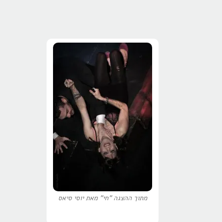
מתוך ההצגה "חי" מאת יוסי סיאס