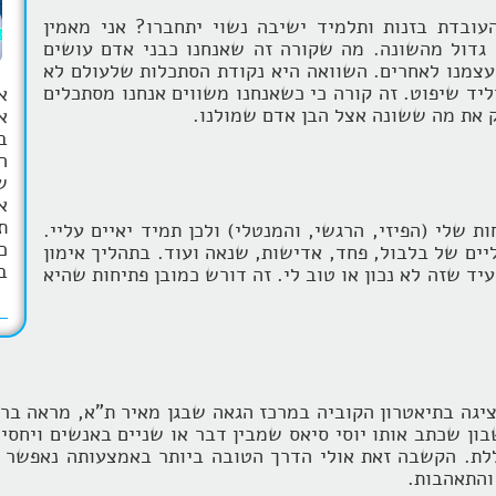
עובדת בזנות ותלמיד ישיבה נשוי יתחברו? אני מאמין
 גדול מהשונה. מה שקורה זה שאנחנו כבני אדם עושים
עצמנו לאחרים. השוואה היא נקודת הסתכלות שלעולם לא
ליד שיפוט. זה קורה כי כשאנחנו משווים אנחנו מסתכלים
א
 את מה ששונה אצל הבן אדם שמולנו.
ב
ה
ש
א
ת
 שלי (הפיזי, הרגשי, והמנטלי) ולכן תמיד יאיים עליי.
כ
יים של בלבול, פחד, אדישות, שנאה ועוד. בתהליך אימון
ב
ד שזה לא נכון או טוב לי. זה דורש כמובן פתיחות שהיא
יגה בתיאטרון הקוביה במרכז הגאה שבגן מאיר ת"א, מראה ברג
ון שכתב אותו יוסי סיאס שמבין דבר או שניים באנשים ויחסי
לת. הקשבה זאת אולי הדרך הטובה ביותר באמצעותה נאפשר ל
והתאהבות.