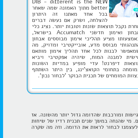
DIB - different is the NEW
better מתוך האמונה שמה שאחר
בכל אחד מאתנו זה היתרון
להצלחה, ושרק אם נעשה דברים
חרת נקבל תוצאות שונות וטובות יותר. נציג כלי
אבחון ואימון חדשני Accumatch בישראל,
אמצעותו מציע תהליכי אימון מבוססים אבחון
תנהגותי מבוסס מדע, אובייקטיבי ומדויק, מה
מאפשר לבנות לכל אחד תהליך אימון מותאם
ישית למבנה המוח, שיהיה אפקטיבי ויביא
וצאות דיפרנט! עדי מופיע במדיות השונות
מומחה בתחומי הקואצ'ינג, בין היתר השתתף
צוות המומחים של תכנית הבוקר 'לבחור נכון'.
ישות ומורכבות שהדומה גדול יותר מהשונה. אז
ם. מי שהנחה במשך שנים תכנית רדיו של שיחות
עצמנו לבחור לראות את הדומה. וזה מה שקרה