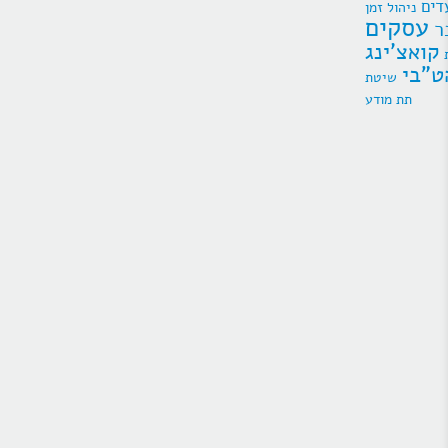
דים
ניהול זמן
עסקים
ר
קואצ'ינג
ט"בי
תת מודע