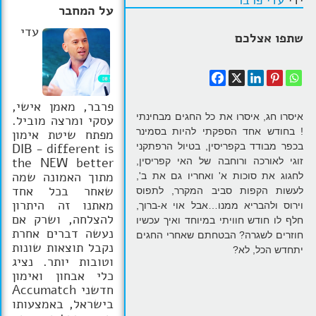
ידי
עדי פרבר
על המחבר
הרצאות
עדי
שתפו אצלכם
בלוג קואצ'ינג
סרטוני אימון
פרבר, מאמן אישי,
שאלות תשובות
איסרו חג, איסרו את כל החגים מבחינתי
עסקי ומרצה מוביל.
! בחודש אחד הספקתי להיות בסמינר
מפתח שיטת אימון
יצירת קשר
בכפר מבודד בקפריסין, בטיול הרפתקני
DIB - different is
the NEW better
זוגי לאורכה ורוחבה של האי קפריסין,
מתוך האמונה שמה
לחגוג את סוכות א' ואחריו גם את ב',
שאחר בכל אחד
לעשות הקפות סביב המקרר, לתפוס
מאתנו זה היתרון
וירוס ולהבריא ממנו…אבל אוי א-ברוך,
להצלחה, ושרק אם
חלף לו חודש חוויתי במיוחד ואיך עכשיו
נעשה דברים אחרת
חוזרים לשגרה? הבטחתם שאחרי החגים
נקבל תוצאות שונות
יתחדש הכל, לא?
וטובות יותר. נציג
כלי אבחון ואימון
חדשני Accumatch
בישראל, באמצעותו