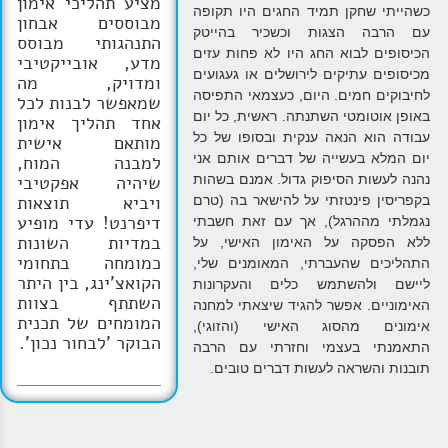
מציע תהליכי אימון
כשהייתי שחקן תמיד החגים היו תקופה
מבוססים אבחון
עם הרבה הצגות וכשכיר בהייטק
התנהגותי מבוסס
הכיסופים לבוא החג היו לא פחות עזים
מדע, אובייקטיבי
מכיסופים עתיקים לירושלים או געגועים
ומדויק, מה
לחיבוקים חמים. היום, כעצמאי התפיסה
שמאפשר לבנות לכל
באופן אוטומטי השתנתה. ראשית, כל יום
אחד תהליך אימון
עבודה הוא הנאה ענקית ובסופו של כל
מותאם אישית
יום המלא בעשייה של דברים אותם אני
למבנה המוח,
נהנה לעשות הסיפוק גדול. אמנם בשהות
שיהיה אפקטיבי
ויביא תוצאות
בקפריסין פינטזתי על להישאר בה (טרם
דיפרנט! עדי מופיע
נגמלתי מההרגל), אך עם זאת חשבתי
במדיות השונות
ללא הפסקה על האימון האישי, על
כמומחה בתחומי
התהליכים שהעברתי, המאומנים שלי,
הקואצ'ינג, בין היתר
ליישם ולהשתמש כלים והעקרונות
השתתף בצוות
האימוניים. אפשר להגיד שיצאתי למחנה
המומחים של תכנית
אימונים מהסוג האישי (והזוגי),
הבוקר 'לבחור נכון'.
התאמנתי בעצמי וחזרתי עם הרבה
תובנות והשראה לעשות דברים טובים.