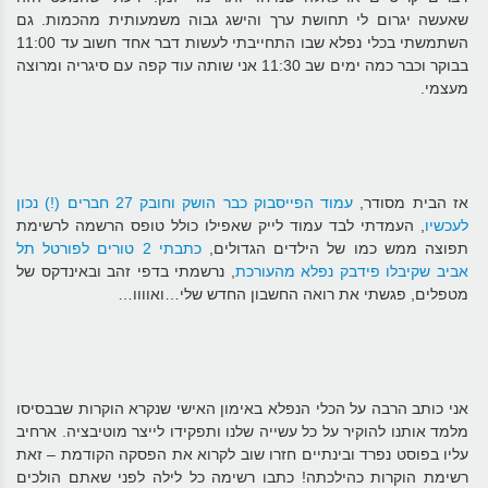
שאעשה יגרום לי תחושת ערך והישג גבוה משמעותית מהכמות. גם
השתמשתי בכלי נפלא שבו התחייבתי לעשות דבר אחד חשוב עד 11:00
בבוקר וכבר כמה ימים שב 11:30 אני שותה עוד קפה עם סיגריה ומרוצה
מעצמי.
אז הבית מסודר,
עמוד הפייסבוק כבר הושק וחובק 27 חברים (!) נכון
לעכשיו
, העמדתי לבד עמוד לייק שאפילו כולל טופס הרשמה לרשימת
תפוצה ממש כמו של הילדים הגדולים,
כתבתי 2 טורים לפורטל תל
אביב שקיבלו פידבק נפלא מהעורכת
, נרשמתי בדפי זהב ובאינדקס של
מטפלים, פגשתי את רואה החשבון החדש שלי…ואוווו…
אני כותב הרבה על הכלי הנפלא באימון האישי שנקרא הוקרות שבבסיסו
מלמד אותנו להוקיר על כל עשייה שלנו ותפקידו לייצר מוטיבציה. ארחיב
עליו בפוסט נפרד ובינתיים חזרו שוב לקרוא את הפסקה הקודמת – זאת
רשימת הוקרות כהילכתה! כתבו רשימה כל לילה לפני שאתם הולכים