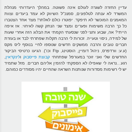
עדיין החזרה לשגרה לעולם אינה פשוטה. במהלך היעדרותי מנהלת
המשרד לא ענתה לטלפונים, סמנכ"ל השיווק לא עמד ביעדים וצוות
המאמנים המוכשר לא תיפקד. יפוטרו כולם לאלתר! מצד אחד הצטברו
כל כך הרבה משימות ופערים ומצד שני הנתק קשה לאיחוי. אז איפה
הייתי? אה, שבוע וחצי לפני שנסעתי הקמתי את הבלוג הזה אחרי שעות
של למידה, ניסוי וטעייה. זכורות לי הרבה תקלות שפתרתי לבד או בעזרת
חברים טובים והרבה ממשקים חדשים שנוספו לחיי בנוסף ליס מקס
(ע.ע: וורדפרס, ניהול דומיין, הוסטינג, Ftp וכו'). הגיעו כרטיסי הביקור
החדשים שלי ואני זוכר במעורפל שפתחתי
קבוצת פייסבוק
ו
לינקדאין
,
רגע…נראה לי שאפילו לא הספקתי להזמין אליהם חברים. מזל שתמיד
יש לי רשימות מסדורות שנותנות השראה שהחיים יהיו מסודרים כמוהם.