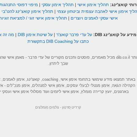
ותי קואצ'ינג:
תהליך אימון אישי
|
תהליך אימון עסקי
|
מיפוי דפוסי התנהגות
ליך אימון אישי לאהבה עצמית וביטחון עצמי
|
תהליך אימון קואצ'ינג להט"בי
|
אישי עסקי לאמנים ויוצרים
|
תהליך אימון אישי זוגי / למציאת זוגיות
מידע על קואצ'ינג DIB:
על עדי פרבר קואצ'ר
|
על שיטת אימון DIB
|
מה זה אי
כתבו על DIB Coaching בתקשורת
אתר dib.co.il מכיל מאמרים, פוסטים ותכנים מקוריים של עדי פרבר - מאמן אישי 
שבך ליתרון.
באתר תמצאו מידע שימושי בתחומי אימון אישי, coaching, קואצ'ינג
הקהילה הגאה, אימון מנטלי לבעלי עסקים, אימון אישי למנהלים, אימון מנכ"לים - אי
בארגונים, יועץ קריירה מומלץ, אימון אישי ליזמים ועוד מסלולי אימון אישי ועסקי יי
קרדיט סרטון -
צלמים מומלצים