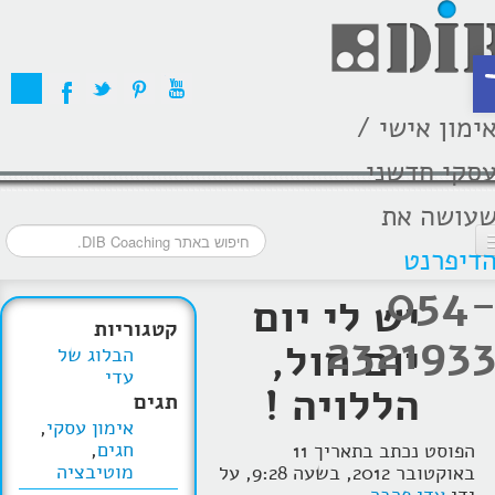
ת
ימון אישי /
סקי חדשני
עושה את
דיפרנט
054
דף הבית
יש לי יום
קטגוריות
232193
מסלולי אימון
יום חול,
הבלוג של
עדי
אודות
הללויה !
תגים
אימון עסקי
,
בתקשורת
חגים
,
הפוסט נכתב בתאריך 11
מוטיבציה
באוקטובר 2012, בשעה 9:28, על
המלצות