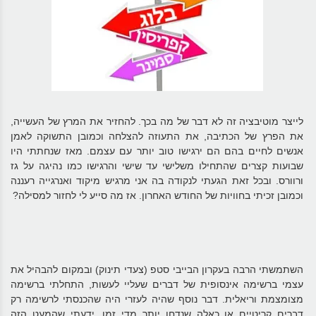
לייצר מוטיבציה זה לא דבר של מה בכך. להחזיר את המרץ של העשייה,
את הפרץ של הכתיבה, את התעוזה להצלחה וכמובן התשוקה לאמן
אנשים לחיים בהם הם ירגישו טוב יותר עם עצמם. מאז שנחתתי היו
שבועות קצרים שהתחילו משלישי עד שישי והרגישו כמו נהיגה על גז
ורוורס. ובכל זאת הגעתי לנקודה בה אני מרגיש מיקוד ואנרגייה רעננה
וכמובן זכיתי בחוויות של החודש האחרון. אז מה סייע לי לחזור למסילה?
השתמשתי הרבה בעקרון הבייבי סטפ (צעדי תינוק) ובמקום להבהיל את
עצמי ברשימה אינסופית של דברים שעליי לעשות, התחלתי ברשימה
מצומצמת וריאלית. דבר נוסף שהיה לעזרי היה שהכנסתי לרשימה רק
דברים קריטיים או כאלה שנדחו יותר מדי זמן. ידעתי שהמעט הזה