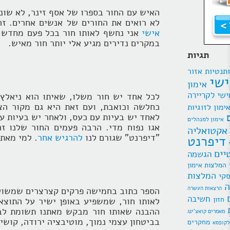
האיש עם החור בספרו של אסף זינר, לא שונה
לא רואים את החורים של אנשים אחרים. זה
אישי
אני נחשף לאותו חור בכל פעם מחדש, ב
במקרים נדירים מגיע אלי יותר חור מאיש.
תגיות
תנטיות
אזור
ישי
אימון
ישי לקריירה
לכל אחד יש חור משלו, שאיתו הוא ניאלץ 
כחלשה וכואבת, ועם זאת היא גם מקור הצמ
ימון לזוגיות
לאחד יש בעיות עם כעס, ולאחר יש בעיות עם
אימון למנהלים
אגו נפוח מדי. הרבה פעמים החור שלנו ז
אקטואליה
"דיפרנט" שגורם לנו
להרגיש אחר
. למי מאתנ
דיפרנט
יים
הגשמה
המלצות אימון
המלצות
סקי
ה
הרצאות העשרה
הספר כתוב בחמישה פרקים קצרצרים שמשולי
חשיבה
חזון
לאותו חור, שמשפיע באופן ישיר על התוצאו
ההבנה שאותו חור מבקש מאתנו תשומת לב 
מאמרים קואצ'ינג
בביטחון עצמי נמוך, מוטיבציה ירודה, קושי 
מחקרים
לקופסא