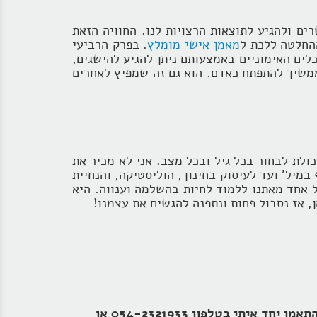
ים ולהגיע לתוצאות הרצויות לנו. החוויה הזאת
החלטה ללכת ל
מאמן אישי מומלץ
. בפרק הרביעי
לים האימוניים באמצעותם ניתן להגיע להישגים,
ממשיך להתפתח כאדם. הוא גם זה שמפיץ לאחרים
ולת לבחור בכל גיל ובכל מצב. אני לא מכיר את
מיל' ועד לעיסוק בחינוך, הוליסטיקה, והנחיית
 אחד מאתנו ללמוד לחיות בהשלמה וענווה. היא
, אז נסבול פחות ונתפנה להגשים את עצמנו!
וקבלו עדכונים על תכנים חדשים והטבות בלעדיות או צרו קשר עכשיו והתחילו להתאמן יחד איתי בטלפון 054-2321933 או