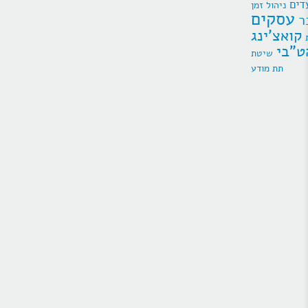
דים
ניהול זמן
עסקים
ר
קואצ'ינג
ט"בי
תת מודע