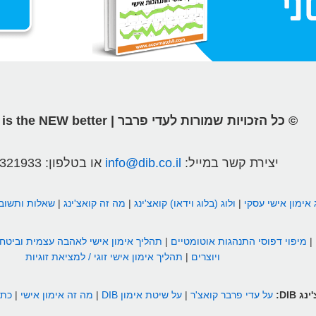
© כל הזכויות שמורות לעדי פרבר | different is the NEW better
יצירת קשר במייל:
info@dib.co.il
או בטלפון:
2321933
 אימון אישי עסקי
|
ולוג (בלוג וידאו) קואצ'ינג
|
מה זה קואצ'ינג
|
שאלות ותשובו
|
מיפוי דפוסי התנהגות אוטומטיים
|
תהליך אימון אישי לאהבה עצמית וביטחו
ויוצרים
|
תהליך אימון אישי זוגי / למציאת זוגיות
 DIB:
על עדי פרבר קואצ'ר
|
על שיטת אימון DIB
|
מה זה אימון אישי
|
כתבו על g