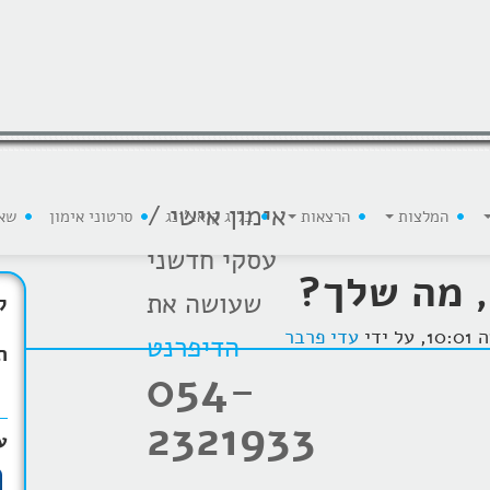
אימון אישי /
המלצות
הרצאות
בלוג קואצ'ינג
סרטוני אימון
שא
עסקי חדשני
, מה שלך?
שעושה את
ק
עדי פרבר
הדיפרנט
ת
054-
2321933
ע