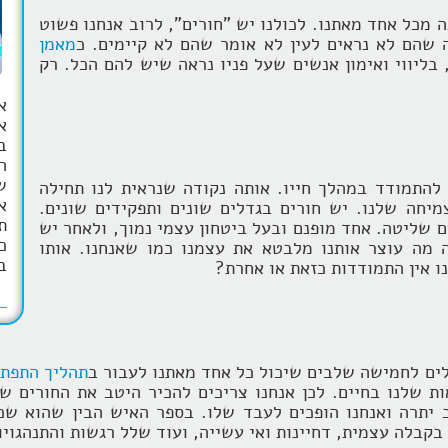
 מכל אחד מאתנו. לכולנו יש "חורים", לרוב אנחנו פשוט
 שהם לא נראים לעין לא אומר שהם לא קיימים. כ
מאמן
ליווי ואימון אנשים שעל פניו נראה שיש להם הכל. רק
א
ב
ה
ש
להתמודד במהלך חייו. אותה נקודה שנראית לנו תחילה
א
יחה שלנו. יש חורים בגדלים שונים ותפקידים שונים.
ת
 שליטה. אחד מופנם ובעל ביטחון עצמי נמוך, ולאחר יש
כ
ה מה עוצר אותנו מלבטא את עצמנו כמו שאנחנו. אותו
ב
ו אין התמודדות כזאת או אחרת?
ם לחמישה שלבים שיכול כל אחד מאתנו לעבור ב
תהליך התפתח
ת שלנו בחיים. לכן אנחנו צריכים להכיר היטב את החורים של
יתרה ואנחנו הופכים לעבד שלו. בספר האיש הבין שהוא שכ
בקבלה עצמית, דחיינות ואי עשייה, ועוד שלל רגשות והתנהגויו