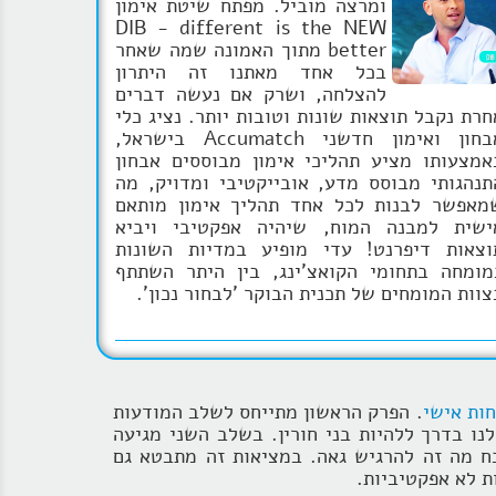
ומרצה מוביל. מפתח שיטת אימון
DIB - different is the NEW
better מתוך האמונה שמה שאחר
בכל אחד מאתנו זה היתרון
להצלחה, ושרק אם נעשה דברים
חרת נקבל תוצאות שונות וטובות יותר. נציג כלי
אבחון ואימון חדשני Accumatch בישראל,
אמצעותו מציע תהליכי אימון מבוססים אבחון
תנהגותי מבוסס מדע, אובייקטיבי ומדויק, מה
מאפשר לבנות לכל אחד תהליך אימון מותאם
ישית למבנה המוח, שיהיה אפקטיבי ויביא
וצאות דיפרנט! עדי מופיע במדיות השונות
מומחה בתחומי הקואצ'ינג, בין היתר השתתף
צוות המומחים של תכנית הבוקר 'לבחור נכון'.
ות אישי
. הפרק הראשון מתייחס לשלב המודעות
נו בדרך ללהיות בני חורין. בשלב השני מגיעה
ח מה זה להרגיש גאה. במציאות זה מתבטא גם
ת לא אפקטיביות.