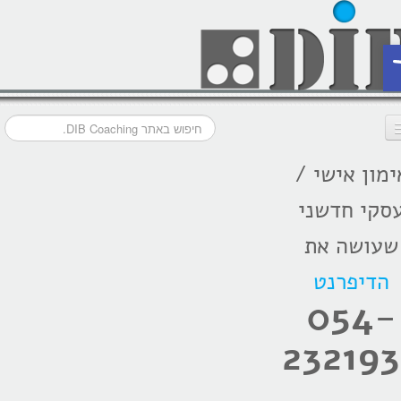
ת
ימון אישי /
דף הבית
סקי חדשני
מסלולי אימון
שעושה את
אודות
הדיפרנט
בתקשורת
054-
המלצות
232193
הרצאות
בלוג קואצ'ינג