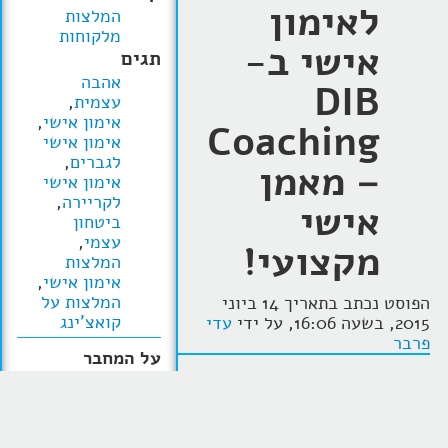
לאימון
המלצות
מלקוחות
אישי ב-
תגים
אהבה
DIB
עצמית
,
אימון אישי
,
Coaching
אימון אישי
לגברים
,
– מאמן
אימון אישי
לקריירה
,
אישי
ביטחון
עצמי
,
מקצועי!
המלצות
אימון אישי
,
המלצות על
הפוסט נכתב בתאריך 14 ביוני
קואצ'ינג
2015, בשעה 16:06, על ידי
עדי
פרבר
על המחבר
עדי
שתפו אצלכם