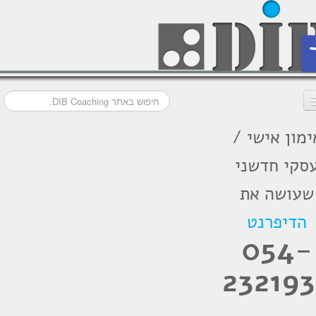
ת
ימון אישי /
דף הבית
סקי חדשני
מסלולי אימון
שעושה את
אודות
הדיפרנט
בתקשורת
054-
המלצות
232193
הרצאות
בלוג קואצ'ינג