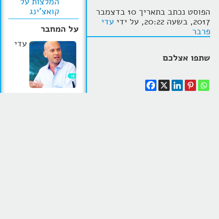
המלצות על
קואצ'ינג
הפוסט נכתב בתאריך 10 בדצמבר
2017, בשעה 20:22, על ידי
עדי
על המחבר
פרבר
עדי
שתפו אצלכם
פרבר, מאמן אישי,
עסקי ומרצה מוביל.
מכתב המלצה על אימון אישי
מפתח שיטת אימון
קואצ'ינג זוגיות
ב
שיטת DIB
DIB - different is
ממתאמנת שהגיעה אלי לכאורה
the NEW better
כדי לקבל העצמה נפשית
לסיים
מתוך האמונה שמה
מערכת
יחסים ארוכה בחייה
שאחר בכל אחד
שאינה עבדה יותר. היא הגיעה
מאתנו זה היתרון
ל
תהליך אימון אישי
כשהיא
להצלחה, ושרק אם
מבולבלת, כועסת ומלאת האשמות
נעשה דברים אחרת
בזוגיות כלפי בן זוגה. היא
נקבל תוצאות שונות
האשימה אותו בחוסר תקשורת
וטובות יותר. נציג
בזוגית ובכך שהם לא מתקדמים ל
כלי אבחון ואימון