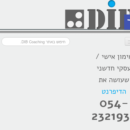
ת
ימון אישי /
דף הבית
סקי חדשני
מסלולי אימון
שעושה את
אודות
הדיפרנט
בתקשורת
054-
המלצות
232193
הרצאות
בלוג קואצ'ינג