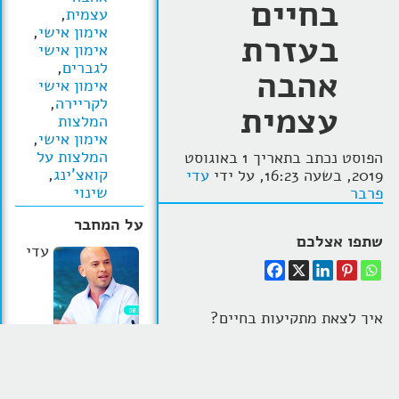
בחיים
עצמית
,
אימון אישי
,
בעזרת
אימון אישי
לגברים
,
אהבה
אימון אישי
לקריירה
,
עצמית
המלצות
אימון אישי
,
המלצות על
הפוסט נכתב בתאריך 1 באוגוסט
קואצ'ינג
,
2019, בשעה 16:23, על ידי
עדי
שינוי
פרבר
על המחבר
שתפו אצלכם
עדי
איך לצאת מתקיעות בחיים?
הרבה אנשים שמגיעים אלי
פרבר, מאמן אישי,
לתהליך
אימון אישי לחיים
ממקום
עסקי ומרצה מוביל.
של תקיעות בחיים, חווים קושי
מפתח שיטת אימון
להתמודד עם ציפיות במשפחה