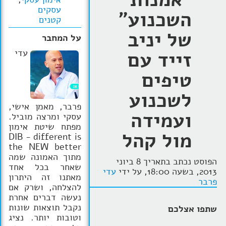
עסקים
השכנוע"
הרצאות
קטנים
של יניב
בלוג קואצ'ינג
על המחבר
זייד עם
עדי
סרטוני אימון
טיפים
שאלות תשובות
לשכנוע
יצירת קשר
פרבר, מאמן אישי,
ועמידה
עסקי ומרצה מוביל.
מפתח שיטת אימון
מול קהל
DIB - different is
the NEW better
מתוך האמונה שמה
הפוסט נכתב בתאריך 8 ביוני
שאחר בכל אחד
2013, בשעה 18:00, על ידי
עדי
מאתנו זה היתרון
פרבר
להצלחה, ושרק אם
נעשה דברים אחרת
נקבל תוצאות שונות
שתפו אצלכם
וטובות יותר. נציג