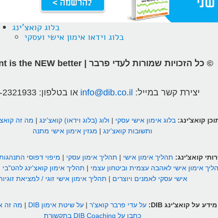
בלוג קואצ'ינג
בלוג וידאו אימון אישי ועסקי
© כל הזכויות שמורות לעדי פרבר | different is the NEW better
יצירת קשר במייל:
info@dib.co.il
או בטלפון:
-2321933
וכן קואצ'ינג:
בלוג אימון אישי עסקי
|
ולוג (בלוג וידאו) קואצ'ינג
|
מה זה קואצ'
ותשובות קואצ'ינג
|
מגזין אימון אישי מתנה
ותי קואצ'ינג:
תהליך אימון אישי
|
תהליך אימון עסקי
|
מיפוי דפוסי התנהגות
ליך אימון אישי לאהבה עצמית וביטחון עצמי
|
תהליך אימון קואצ'ינג להט"בי
|
אישי עסקי לאמנים ויוצרים
|
תהליך אימון אישי זוגי / למציאת זוגיות
מידע על קואצ'ינג DIB:
על עדי פרבר קואצ'ר
|
על שיטת אימון DIB
|
מה זה אי
כתבו על DIB Coaching בתקשורת