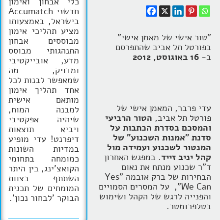
כלי אבחון ואימון
חדשני Accumatch
בישראל, באמצעותו
מציע תהליכי אימון
"טור אישי של מאמן אישי"
מבוססים אבחון
בפורטל תל אביב שהתפרסם
התנהגותי מבוסס
ב-
16 באוגוסט, 2012
מדע, אובייקטיבי
ומדויק, מה
שמאפשר לבנות לכל
אחד תהליך אימון
מותאם אישית
עדי פרבר, המאמן אישי של
למבנה המוח,
פורטל תל אביב,
הטור הרביעי
שיהיה אפקטיבי
והמסכם בסדרת הכתבות על
ויביא תוצאות
סדנת "אמנות השכנוע" של
דיפרנט! עדי מופיע
המנטור לשכנוע ועמידה מול
במדיות השונות
קהל יניב זייד
. במפגש האחרון
כמומחה בתחומי
ד"ר שכנוע מנתח את נאום
הקואצ'ינג, בין היתר
הבחירות של ברק אובמה "Yes
השתתף בצוות
We Can", על המסרים הסמויים
המומחים של תכנית
והפנייה לרגש של הקהל ושימוש
הבוקר 'לבחור נכון'.
בטלפרומטר.