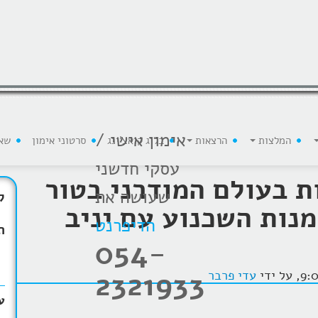
אימון אישי /
המלצות
הרצאות
בלוג קואצ'ינג
סרטוני אימון
שא
עסקי חדשני
ת בעולם המודרני בטור
שעושה את
ק
נות השכנוע עם יניב
הדיפרנט
ת
054-
2321933
עדי פרבר
ע