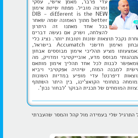
עדי פרבר, מאמן אישי, עסקי
ומרצה מוביל. מפתח שיטת אימון
DIB - different is the NEW
better מתוך האמונה שמה שאחר
בכל אחד מאתנו זה היתרון
להצלחה, ושרק אם נעשה דברים
חרת נקבל תוצאות שונות וטובות יותר. נציג כלי
אבחון ואימון חדשני Accumatch בישראל,
אמצעותו מציע תהליכי אימון מבוססים אבחון
תנהגותי מבוסס מדע, אובייקטיבי ומדויק, מה
מאפשר לבנות לכל אחד תהליך אימון מותאם
ישית למבנה המוח, שיהיה אפקטיבי ויביא
וצאות דיפרנט! עדי מופיע במדיות השונות
מומחה בתחומי הקואצ'ינג, בין היתר השתתף
צוות המומחים של תכנית הבוקר 'לבחור נכון'.
 התרגיל שלי בעמידה מול קהל והמסר שהעברתי