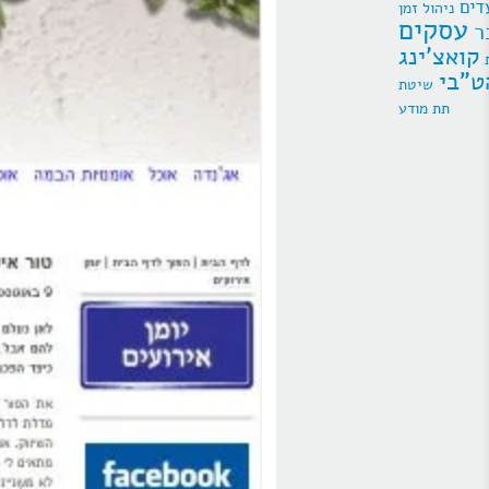
דים
ניהול זמן
עסקים
ר
קואצ'ינג
ט"בי
תת מודע