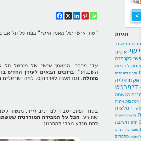
"טור אישי של מאמן אישי" בפורטל תל אבי
תגיות
תנטיות
אזור
ישי
אימון
ישי לקריירה
עדי פרבר, המאמן אישי של פורטל תל א
ימון לזוגיות
השכנוע".
ברוכים הבאים לעידן החדש בו 
אימון למנהלים
פעולה
. וגם מענה לפרדוקס, למה ישראלים מ
אקטואליה
דיפרנט
יים
הגשמה
המלצות אימון
המלצות
סקי
בטור הפעם יסביר לנו יניב זייד, מנטור לש
ה
הרצאות העשרה
שם רע.
הכל על המכירה המודרנית שעשתה 
חשיבה
חזון
לתת מודע מבלי להתכוון.
מאמרים קואצ'ינג
מחקרים
לקופסא