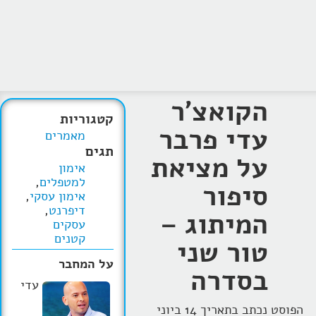
הקואצ'ר
קטגוריות
עדי פרבר
מאמרים
תגים
על מציאת
אימון
למטפלים
,
סיפור
אימון עסקי
,
דיפרנט
,
המיתוג –
עסקים
קטנים
טור שני
על המחבר
בסדרה
עדי
הפוסט נכתב בתאריך 14 ביוני