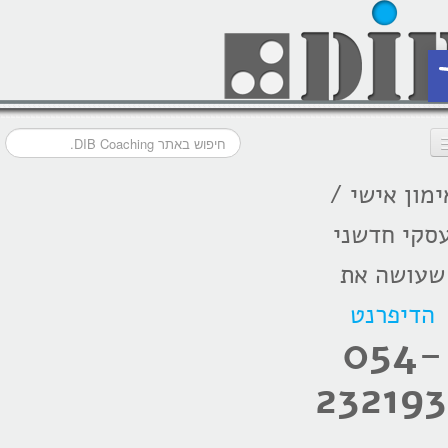
ת
ימון אישי /
דף הבית
סקי חדשני
מסלולי אימון
שעושה את
אודות
הדיפרנט
בתקשורת
054-
המלצות
232193
הרצאות
בלוג קואצ'ינג