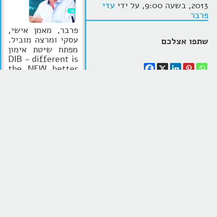
2013, בשעה 9:00, על ידי
עדי
פרבר
פרבר, מאמן אישי,
עסקי ומרצה מוביל.
שתפו אצלכם
מפתח שיטת אימון
DIB - different is
the NEW better
מתוך האמונה שמה
שאחר בכל אחד
"טור אישי של מאמן אישי"
מאתנו זה היתרון
בפורטל תל אביב שהתפרסם
להצלחה, ושרק אם
ב-
28 בפברואר, 2013
נעשה דברים אחרת
נקבל תוצאות שונות
וטובות יותר. נציג
כלי אבחון ואימון
חדשני Accumatch
הטור השני בסדרת המיתוג, בה
בישראל, באמצעותו
אני מסקר את השתתפותי
מציע תהליכי אימון
ב"נבחרת העסקים שרוצים להיות
מבוססים אבחון
מותגים גדולים" בהנחיית לימור
התנהגותי מבוסס
ארליכמן. תהליך מרתק של
מדע, אובייקטיבי
חודשיים בשיטת "מתג זאת
ומדויק, מה