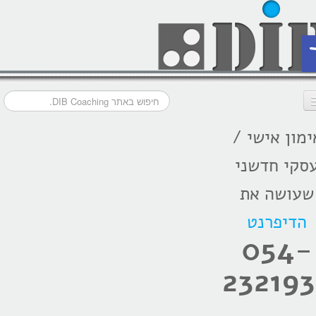
ת
ימון אישי /
דף הבית
סקי חדשני
מסלולי אימון
שעושה את
אודות
הדיפרנט
בתקשורת
054-
המלצות
232193
הרצאות
בלוג קואצ'ינג