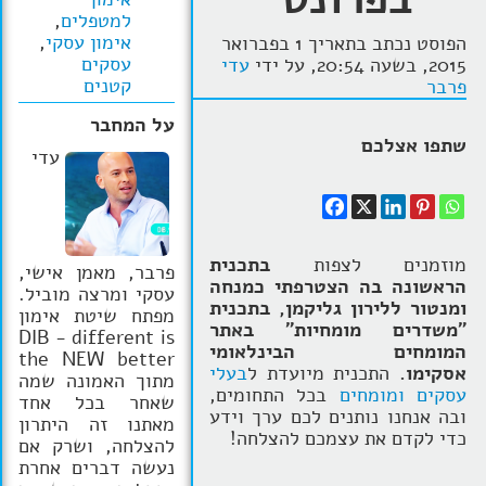
למטפלים
,
הרצאות
אימון עסקי
,
הפוסט נכתב בתאריך 1 בפברואר
עסקים
2015, בשעה 20:54, על ידי
עדי
בלוג קואצ'ינג
קטנים
פרבר
סרטוני אימון
על המחבר
שתפו אצלכם
עדי
שאלות תשובות
יצירת קשר
מוזמנים לצפות
בתכנית
פרבר, מאמן אישי,
הראשונה בה הצטרפתי כמנחה
עסקי ומרצה מוביל.
ומנטור ללירון גליקמן, בתכנית
מפתח שיטת אימון
"משדרים מומחיות" באתר
DIB - different is
המומחים הבינלאומי
the NEW better
אסקימו.
התכנית מיועדת ל
בעלי
מתוך האמונה שמה
עסקים ומומחים
בכל התחומים,
שאחר בכל אחד
ובה אנחנו נותנים לכם ערך וידע
מאתנו זה היתרון
כדי לקדם את עצמכם להצלחה!
להצלחה, ושרק אם
נעשה דברים אחרת