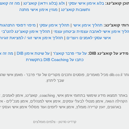
וכן קואצ'ינג:
בלוג אימון אישי עסקי
|
ולוג (בלוג וידאו) קואצ'ינג
|
מה זה קואצ'
ותשובות קואצ'ינג
|
מגזין אימון אישי מתנה
ותי קואצ'ינג:
תהליך אימון אישי
|
תהליך אימון עסקי
|
מיפוי דפוסי התנהגות
ליך אימון אישי לאהבה עצמית וביטחון עצמי
|
תהליך אימון קואצ'ינג להט"בי
|
אישי עסקי לאמנים ויוצרים
|
תהליך אימון אישי זוגי / למציאת זוגיות
מידע על קואצ'ינג DIB:
על עדי פרבר קואצ'ר
|
על שיטת אימון DIB
|
מה זה אי
כתבו על DIB Coaching בתקשורת
אתר dib.co.il מכיל מאמרים, פוסטים ותכנים מקוריים של עדי פרבר - מאמן אישי 
שבך ליתרון.
באתר תמצאו מידע שימושי בתחומי אימון אישי, coaching, קואצ'ינג
הקהילה הגאה, אימון מנטלי לבעלי עסקים, אימון אישי למנהלים, אימון מנכ"לים - אי
בארגונים, יועץ קריירה מומלץ, אימון אישי ליזמים ועוד מסלולי אימון אישי ועסקי יי
קרדיט סרטון -
צלמים מומלצים