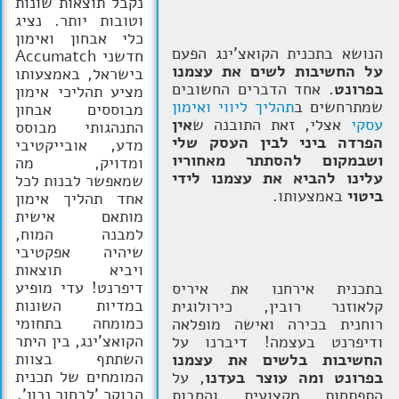
נקבל תוצאות שונות
וטובות יותר. נציג
כלי אבחון ואימון
הנושא בתכנית הקואצ'ינג הפעם
חדשני Accumatch
על החשיבות לשים את עצמנו
בישראל, באמצעותו
בפרונט.
אחד הדברים החשובים
מציע תהליכי אימון
שמתרחשים ב
תהליך ליווי ואימון
מבוססים אבחון
עסקי
אצלי, זאת התובנה ש
אין
התנהגותי מבוסס
הפרדה ביני לבין העסק שלי
מדע, אובייקטיבי
ושבמקום להסתתר מאחוריו
ומדויק, מה
עלינו להביא את עצמנו לידי
שמאפשר לבנות לכל
ביטוי
באמצעותו.
אחד תהליך אימון
מותאם אישית
למבנה המוח,
שיהיה אפקטיבי
ויביא תוצאות
דיפרנט! עדי מופיע
בתכנית אירחנו את איריס
במדיות השונות
קלאוזנר רובין, כירולוגית
כמומחה בתחומי
רוחנית בכירה ואישה מופלאה
הקואצ'ינג, בין היתר
ודיפרנט בעצמה! דיברנו על
השתתף בצוות
החשיבות בלשים את עצמנו
המומחים של תכנית
בפרונט ומה עוצר בעדנו
, על
הבוקר 'לבחור נכון'.
התפתחות מקצועית והסבות