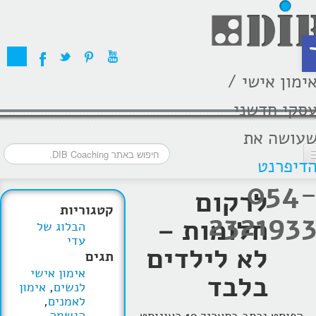
ת
ימון אישי /
סקי חדשני
עושה את
דיפרנט
054
דף הבית
לרקום
קטגוריות
232193
מסלולי אימון
חלומות –
הבלוג של
עדי
אודות
לא לילדים
תגים
אימון אישי
בתקשורת
בלבד
לנשים
,
אימון
לאמנים
,
המלצות
הגשמה