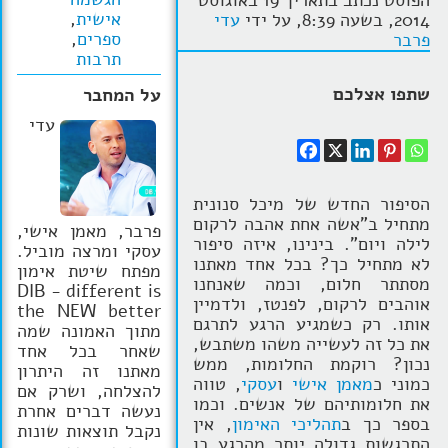
הפוסט נכתב בתאריך 19 באוגוסט
אישית
,
2014, בשעה 8:39, על ידי
עדי
הרצאות
ספרים
,
פרבר
תרבות
בלוג קואצ'ינג
שתפו אצלכם
על המחבר
סרטוני אימון
עדי
שאלות תשובות
יצירת קשר
הסיפור החדש של מיכל סנונית
מתחיל ב"אשה אחת אהבה לרקום
פרבר, מאמן אישי,
לילה ויום". בינינו, איזה סיפור
עסקי ומרצה מוביל.
לא מתחיל כך? בכל אחד מאתנו
מפתח שיטת אימון
מסתתר חלום, וכמה שאנחנו
DIB - different is
אוהבים לרקום, לפנטז, ולדמיין
the NEW better
אותו. רק כשמגיע הרגע לתרגם
מתוך האמונה שמה
את כל זה לעשייה משהו משתבש,
שאחר בכל אחד
נכון? רוקמת החלומות, ממש
מאתנו זה היתרון
כמוני כ
מאמן אישי
ו
עסקי
, טווה
להצלחה, ושרק אם
את חלומותיהם של אנשים. וכמו
נעשה דברים אחרת
בספר כך ב
תהליכי האימון
, אין
נקבל תוצאות שונות
התרגשות גדולה יותר מהרגע בו