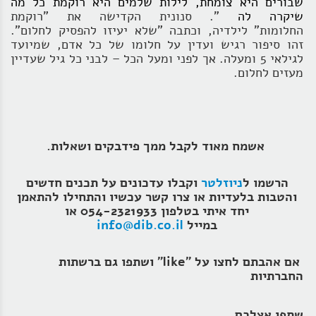
שבורים
היא צומחת,
לילות שלמים
היא רוקמת
כל מה
שיקרה לה
". סנונית הקדישה את "רוקמת
החלומות" לילדיה, וכתבה "שלא יעיזו להפסיק לחלום".
זהו סיפור רגיש ועדין על חלומו של כל אדם, שמיועד
לגילאי 5 ומעלה. אך לפני ומעל הכל – לבני כל גיל שעדיין
מעזים לחלום.
אשמח מאוד לקבל ממך פידבקים ושאלות.
הרשמו ל
ניוזלטר
וקבלו עדכונים על תכנים חדשים
והטבות בלעדיות או צרו קשר עכשיו והתחילו להתאמן
יחד איתי בטלפון 054-2321933 או
במייל
info@dib.co.il
אם אהבתם לחצו על "like" ושתפו גם ברשתות
החברתיות
שתפו אצלכם