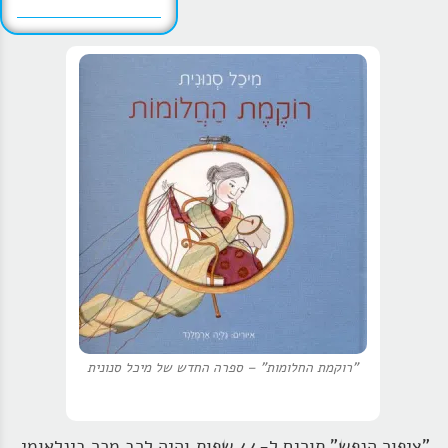
"רוקמת החלומות" – ספרה החדש של מיכל סנונית
"ציפור הנפש" תורגם ל-44 שפות והיה לרב מכר בינלאומי,