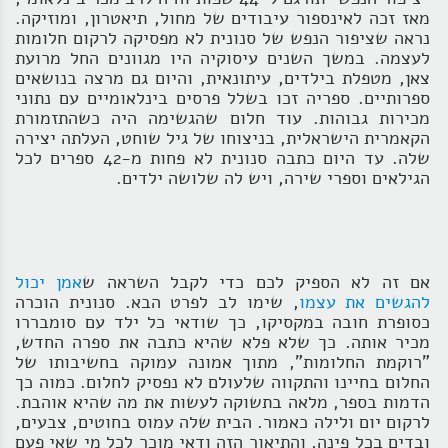
מאז זכה לאינספור עיבודים של מחול, תיאטרון, ומוזיקה.
נראה שציפור הנפש של סנונית לא מפסיקה לרקום חלומות
לעצמה. במשך השנים עיסוקיה היו מגוונים החל מרועת
צאן, מטפלת בילדים, עיתונאית, והיום גם מרצה בנושאים
ספרותיים. ספריה זכו בשלל פרסים בינלאומיים עם נתוני
מכירות גבוהות. עוד חלום שהגשימה היה כשהתזמורת
הקאמרית הישראלית, בניצוחו של גיל שוחט, העלתה יצירה
שלה. עד היום כתבה סנונית לא פחות מ-42 ספרים לכל
הגילאים וספרי שירה, ויש לה שלושה ילדים.
אם זה לא הספיק לכם כדי לקבל השראה ש
אמן יכול
להגשים את עצמו
, שימו לב לפרט הבא. סנונית הוכרה
כסופרת חובה במקסיקו, כך שודאי כל ילד עם סומבררו
מכיר אותה. כך שלא פלא שהיא כתבה את ספרה החדש,
"רוקמת החלומות", מתוך אמונה עמוקה בחשיבותו של
החלום בחיינו והתקווה שלעולם לא נפסיק לחלום. כמוה כך
הדמות בספר, מלאה בתשוקה לעשות את מה שהיא אוהבת.
לרקום יום ולילה כאמור. הבית שלה עמוס בחוטים, צבעים,
ובדים בכל פינה, והתיאור הזה ודאי מוכר לכל מי שאי פעם