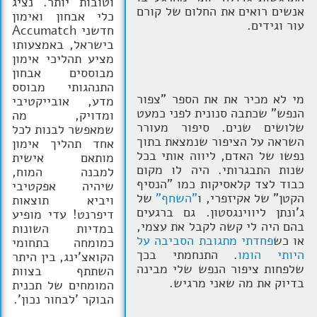
וטובות יותר. נציג
אנשים רואים את החלום של קורם
כלי אבחון ואימון
עור וגידים.
חדשני Accumatch
בישראל, באמצעותו
מציע תהליכי אימון
מבוססים אבחון
התנהגותי מבוסס
מי לא מכיר את את הספר "צפור
מדע, אובייקטיבי
הנפש" שכתבה סנונית לפני כמעט
ומדויק, מה
שלושים שנים. סיפור מעורר
שמאפשר לבנות לכל
השראה על הציפור שנמצאת בתוך
אחד תהליך אימון
נפשו של האדם, ליווה אותי בכל
מותאם אישית
שנות התבגרותי. היה לו מקום
למבנה המוח,
כבוד לצד קלאסיקות כמו "הנסיף
שיהיה אפקטיבי
הקטן" של אקיזפרי, ו
"השחף"
של
ויביא תוצאות
ג'ונתן ליווינגסטון. גם ברגעים
דיפרנט! עדי מופיע
בהם היה לי קשה לקבל את עצמי,
במדיות השונות
או כש
פחדתי מתגובת הסביבה על
כמומחה בתחומי
היותי הומו
. התנחמתי בכך
הקואצ'ינג, בין היתר
שלפחות ציפור הנפש שלי מבינה
השתתף בצוות
בדיוק את מה שאני מרגיש.
המומחים של תכנית
הבוקר 'לבחור נכון'.