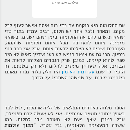
צילום: אנה פריש
את החלומות היא רוקמת עם בדי רוח איתם אפשר לעוף לכל
מקום. ומאחר ולכל אחד יש חלום, רבים עמדו בתור כדי
שהיא תגשים להם את החלומות בזמן שהם ישנים. כשהיא
מזמינה אותם לתערוכה מכל אותם חלומות שרקמה,
העוברים ושבים לא הצליחו לראות אותם. אבל אני כבר רווי
ניסיון, הרי גם את ציפור הנפש לא ראו ועדיין לאיש לא היה
ספק שהיא קיימת. כמובן שרק הנכדים הצליחו לראות את
הבדים, אלה שעדיין מעיזים לחלום ולא רק בשנתם. זה
הזכיר לי שגם
עקרונות האימון
היו חלק בלתי נפרד מאתנו
כשהיינו ילדים, עד שמשהו השתבש על הדרך.
הספר מלווה באיורים הנפלאים של גליה ארמלנד, ששילבה
באופן ייחודי חוטים אמיתיים. אני לא אעשה לכם ספויילר,
אבל כמובן שאף פעם לא מאוחר מדי לחלום. כמו
ששרה המעצימה הלאומית, גלי עטרי, "
מתוך עולמות