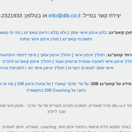
יצירת קשר במייל:
info@dib.co.il
או בטלפון:
-2321933
וכן קואצ'ינג:
בלוג אימון אישי עסקי
|
ולוג (בלוג וידאו) קואצ'ינג
|
מה זה קואצ'
ותשובות קואצ'ינג
|
מגזין אימון אישי מתנה
ותי קואצ'ינג:
תהליך אימון אישי
|
תהליך אימון עסקי
|
מיפוי דפוסי התנהגות
ליך אימון אישי לאהבה עצמית וביטחון עצמי
|
תהליך אימון קואצ'ינג להט"בי
|
אישי עסקי לאמנים ויוצרים
|
תהליך אימון אישי זוגי / למציאת זוגיות
מידע על קואצ'ינג DIB:
על עדי פרבר קואצ'ר
|
על שיטת אימון DIB
|
מה זה אי
כתבו על DIB Coaching בתקשורת
אתר dib.co.il מכיל מאמרים, פוסטים ותכנים מקוריים של עדי פרבר - מאמן אישי 
שבך ליתרון.
באתר תמצאו מידע שימושי בתחומי אימון אישי, coaching, קואצ'ינג