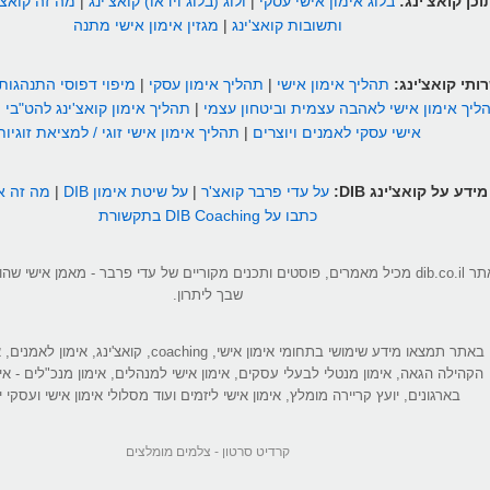
וכן קואצ'ינג:
בלוג אימון אישי עסקי
|
ולוג (בלוג וידאו) קואצ'ינג
|
מה זה קואצ'
ותשובות קואצ'ינג
|
מגזין אימון אישי מתנה
ותי קואצ'ינג:
תהליך אימון אישי
|
תהליך אימון עסקי
|
מיפוי דפוסי התנהגות
ליך אימון אישי לאהבה עצמית וביטחון עצמי
|
תהליך אימון קואצ'ינג להט"בי
|
אישי עסקי לאמנים ויוצרים
|
תהליך אימון אישי זוגי / למציאת זוגיות
מידע על קואצ'ינג DIB:
על עדי פרבר קואצ'ר
|
על שיטת אימון DIB
|
מה זה אי
כתבו על DIB Coaching בתקשורת
אתר dib.co.il מכיל מאמרים, פוסטים ותכנים מקוריים של עדי פרבר - מאמן אישי 
שבך ליתרון.
באתר תמצאו מידע שימושי בתחומי אימון אישי, coaching, קואצ'ינג
הקהילה הגאה, אימון מנטלי לבעלי עסקים, אימון אישי למנהלים, אימון מנכ"לים - אי
בארגונים, יועץ קריירה מומלץ, אימון אישי ליזמים ועוד מסלולי אימון אישי ועסקי יי
קרדיט סרטון -
צלמים מומלצים