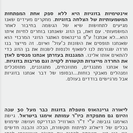
אינטימיות בזוגיות היא ללא ספק אחת המפתחות
המשמעותיות של הצלחה בזוגיות.
מחקרים מעידים שאנו
מגיעים לתחושות שיא של הגשמה בחיבור לאחר
המשמעותי. עם זאת, בן הזוג שאנחנו בוחרים לחיות איתו
הוא…לא אנחנו! ע"פ גרינהאוס האתגר הזוגי המרכזי הוא
שאנחנו תופסים את השונות כ'עול' ואיום. זה מייצר בנו
חרדה שגורמת לנו לשאוף ולנסות לשנות את בן הזוג כדי
להתאים אותו אלינו.
המגננות בעזרתן אנחנו מנסים לאזן
את החרדה מייצרות תקשורת לקויה וגם מריבות בזוגיות.
אז אנחנו מתנגדים, מתווכחים, מתגוננים, מתוסכלים
ומנהלים מאבקי כוחות…ובסופו של דבר אנחנו בזוגיות
אבל מרגישים בודדים בעולם.
ליאורה גרינהאוס מטפלת בזוגות כבר מעל 30 שנה
והיום גם מתפקדת כיו"ר עמותת אימגו בישראל
. גישת
האימגו גובשה ע"י ד"ר הארוויל הנדריקס ועושה שימוש
בכלים של דיאלוג לפיתוח תקשורת, הכלה והבנה חדשים