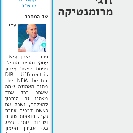
להט"בי
מרומנטיקה
הרצאות
על המחבר
בלוג קואצ'ינג
עדי
סרטוני אימון
שאלות תשובות
פרבר, מאמן אישי,
יצירת קשר
עסקי ומרצה מוביל.
מפתח שיטת אימון
DIB - different is
the NEW better
מתוך האמונה שמה
שאחר בכל אחד
מאתנו זה היתרון
להצלחה, ושרק אם
נעשה דברים אחרת
נקבל תוצאות שונות
וטובות יותר. נציג
כלי אבחון ואימון