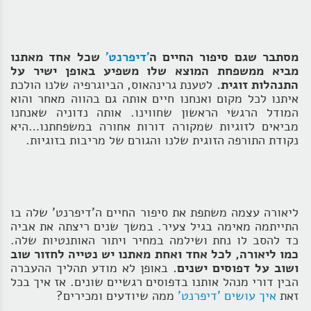
מסתבר שגם סיפור החיים ה
'דיפרנט'
שכל אחד מאתנו
מביא ממשפחת המוצא שלו משפיע באופן ישיר על
התנהלות זוגית.
לטענת גרינהאוס, הביוגרפיה שלנו הולכת
איתנו לכל מקום ואנחנו חיים אותה גם בהווה מאחר והוא
המודל הרגשי הראשון שחווינו. אותה נדוניה שאנחנו
מביאים לזוגיות שמקורה דורות אחורה במשפחתנו…היא
נקודת התורפה הזוגית שלנו והגורם של מריבות בזוגיות.
ליאורה עצמה משתפת את סיפור החיים ה'דיפרנט' שלה בו
התייתמה מאימה בגיל צעיר. במשך שנים ריצתה את אביה
כד להסב לו נחת ושילמה במחיר ויתור האותנטיות שלה.
כמו ליאורה, לכל אחד ואחת מאתנו יש נטייה לחזור שוב
ושוב על דפוסים ישנים.
באופן לא מודע תהליך ההעברה
הבין דורי מנהל אותנו בדפוסים רגשיים שונים. אז איך בכל
זאת
איך עושים 'דיפרנט'
ממה שיודעים ומכירים?