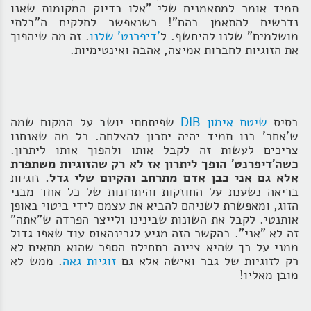
תמיד אומר למתאמנים שלי "אלו בדיוק המקומות שאנו
נדרשים להתאמן בהם"! כשנאפשר לחלקים ה"בלתי
מושלמים" שלנו להיחשף. ל
'דיפרנט' שלנו
. זה מה שיהפוך
את הזוגיות לחברות אמיצה, אהבה ואינטימיות.
בסיס
שיטת אימון DIB
שפיתחתי יושב על המקום שמה
ש'אחר' בנו תמיד יהיה יתרון להצלחה. כל מה שאנחנו
צריכים לעשות זה לקבל אותו ולהפוך אותו ליתרון.
כשה'דיפרנט' הופך ליתרון אז לא רק שהזוגיות משתפרת
אלא גם אני כבן אדם מתרחב והקיום שלי גדל.
זוגיות
בריאה נשענת על החוזקות והיתרונות של כל אחד מבני
הזוג, ומאפשרת לשניהם להביא את עצמם לידי ביטוי באופן
אותנטי. לקבל את השונות שבינינו ולייצר הפרדה ש"אתה"
זה לא "אני". בהקשר הזה מגיע לגרינהאוס עוד שאפו גדול
ממני על כך שהיא ציינה בתחילת הספר שהוא מתאים לא
רק לזוגיות של גבר ואישה אלא גם
זוגיות גאה
. ממש לא
מובן מאליו!