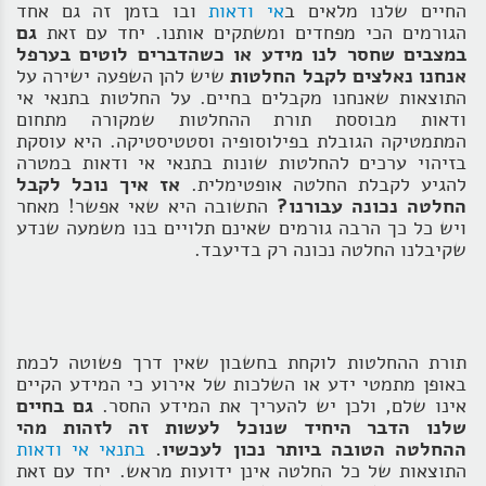
החיים שלנו מלאים ב
אי ודאות
ובו בזמן זה גם אחד
הגורמים הכי מפחדים ומשתקים אותנו. יחד עם זאת
גם
במצבים שחסר לנו מידע או כשהדברים לוטים בערפל
אנחנו נאלצים לקבל החלטות
שיש להן השפעה ישירה על
התוצאות שאנחנו מקבלים בחיים. על החלטות בתנאי אי
ודאות מבוססת תורת ההחלטות שמקורה
מתחום
המתמטיקה הגובלת בפילוסופיה וסטטיסטיקה. היא עוסקת
בזיהוי ערכים להחלטות שונות בתנאי אי ודאות במטרה
להגיע לקבלת החלטה אופטימלית.
אז איך נוכל לקבל
החלטה נכונה עבורנו?
התשובה היא שאי אפשר! מאחר
ויש כל כך הרבה גורמים שאינם תלויים בנו משמעה שנדע
שקיבלנו החלטה נכונה רק בדיעבד.
תורת ההחלטות לוקחת בחשבון שאין דרך פשוטה לכמת
באופן מתמטי ידע או השלכות של אירוע כי המידע הקיים
אינו שלם, ולכן יש להעריך את המידע החסר.
גם בחיים
שלנו הדבר היחיד שנוכל לעשות זה לזהות מהי
ההחלטה הטובה ביותר נכון לעכשיו.
בתנאי אי ודאות
התוצאות של כל החלטה אינן ידועות מראש. יחד עם זאת