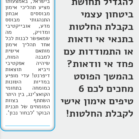
להגדיל תחושת
בישראל, באמצעותו
מציע תהליכי אימון
ביטחון עצמי
מבוססים אבחון
התנהגותי מבוסס
בקבלת החלטות
מדע, אובייקטיבי
ומדויק, מה
בתנאי אי ודאות
שמאפשר לבנות לכל
אחד תהליך אימון
או התמודדות עם
מותאם אישית
למבנה המוח,
פחד אי וודאות?
שיהיה אפקטיבי
ויביא תוצאות
בהמשך הפוסט
דיפרנט! עדי מופיע
במדיות השונות
מחכים לכם 6
כמומחה בתחומי
הקואצ'ינג, בין היתר
טיפים אימון אישי
השתתף בצוות
המומחים של תכנית
לקבלת החלטות!
הבוקר 'לבחור נכון'.