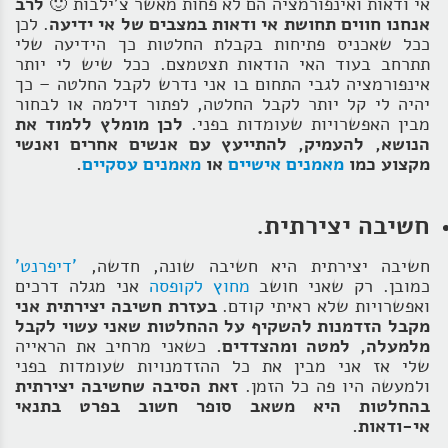
אי ודאות ואינפורמציה הם לא פחות מאשר צ'ילבות 🙂
לרב
אנחנו חווים תחושת אי ודאות במצבים של אי ידיעה
. לכן
ככל שאכניס פתיחות בקבלת החלטות כך הידיעה שלי
תתרחב בעוד האי הודאות תצטמצם. ככל שיש לי יותר
אינפורמציה לגבי התחום בו אני נדרש לקבל החלטה – כך
יהיה לי קל יותר לקבל החלטה, לפתור דילמה או לבחור
מבין האפשרויות שעומדות בפני.
לכן מומלץ ללמוד את
הנושא, להעמיק, להתייעץ עם אנשים אחרים ואנשי
מקצוע כמו
מאמנים אישיים
או
מאמנים עסקיים
.
חשיבה יצירתית.
חשיבה יצירתית היא חשיבה שונה, חדשה,
'דיפרנט'
כמובן. רק שאני חושב
מחוץ לקופסה
אני מגלה דרכים
ואפשרויות שלא ראיתי קודם.
בעזרת חשיבה יצירתית אני
מקבל הזדמנות להשקיף על ההחלטות שאני עשוי לקבל
מלמעלה, למטה ומהצדדים.
כשאני מרחיב את הראייה
שלי אז אני מבין את כל ההזדמנויות שעומדות בפני
ולמעשה היו פה כל הזמן.
זאת הסיבה שחשיבה יצירתית
בהחלטות היא משאב סופר חשוב בפרט בתנאי
אי-ודאות.