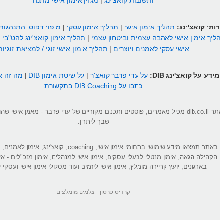
ותשובות קואצ'ינג
|
מגזין אימון אישי מתנה
ותי קואצ'ינג:
תהליך אימון אישי
|
תהליך אימון עסקי
|
מיפוי דפוסי התנהגות
ליך אימון אישי לאהבה עצמית וביטחון עצמי
|
תהליך אימון קואצ'ינג להט"בי
|
אישי עסקי לאמנים ויוצרים
|
תהליך אימון אישי זוגי / למציאת זוגיות
מידע על קואצ'ינג DIB:
על עדי פרבר קואצ'ר
|
על שיטת אימון DIB
|
מה זה אי
כתבו על DIB Coaching בתקשורת
אתר dib.co.il מכיל מאמרים, פוסטים ותכנים מקוריים של עדי פרבר - מאמן אישי 
שבך ליתרון.
באתר תמצאו מידע שימושי בתחומי אימון אישי, coaching, קואצ'ינג
הקהילה הגאה, אימון מנטלי לבעלי עסקים, אימון אישי למנהלים, אימון מנכ"לים - אי
בארגונים, יועץ קריירה מומלץ, אימון אישי ליזמים ועוד מסלולי אימון אישי ועסקי יי
קרדיט סרטון -
צלמים מומלצים