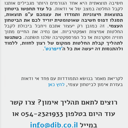
חשיבה תוצאתית היא אחד הגורמים היותר מגבילים אותנו
לקבל החלטה במצב של אי ודאות.
כל עוד תחפשו ביטחון
בתוצאות חיצוניות ותמדדו את עצמכם ע"פ תוצאות,
תסגלו דפוס חשיבה שאוטומטית יוריד לכם את הביטחון
העצמי.
זה כמובן רק יעצור אתכם ויחבל ביכולת לקבל
החלטות אמיצות ואפקטיביות. אם נחיה את החיים מתוך
חוויה וסקרנות אז כל הפרספקטיבה שלנו תשתנה.
כשתגשו
לתהליך קבלת החלטות ממקום של רצון לחוות, ללמוד
ולהתנסות זה יעשה את כל ה
'דיפרנט'
.
לקריאת מאמר בנושא התמודדות עם פחד אי ודאות
בעזרת אימון לביטחון עצמי,
לחץ כאן
רוצים לתאם תהליך אימון?
צרו קשר
עוד היום בטלפון 054-2321933 או
במייל
info@dib.co.il