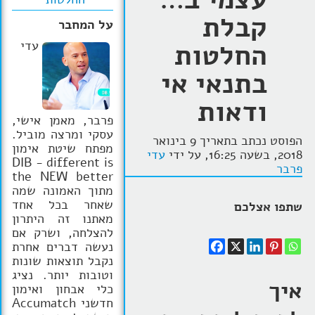
קבלת
הרצאות
על המחבר
החלטות
עדי
בלוג קואצ'ינג
בתנאי אי
סרטוני אימון
ודאות
שאלות תשובות
פרבר, מאמן אישי,
עסקי ומרצה מוביל.
יצירת קשר
הפוסט נכתב בתאריך 9 בינואר
מפתח שיטת אימון
2018, בשעה 16:25, על ידי
עדי
DIB - different is
פרבר
the NEW better
מתוך האמונה שמה
שאחר בכל אחד
שתפו אצלכם
מאתנו זה היתרון
להצלחה, ושרק אם
נעשה דברים אחרת
נקבל תוצאות שונות
וטובות יותר. נציג
איך
כלי אבחון ואימון
חדשני Accumatch