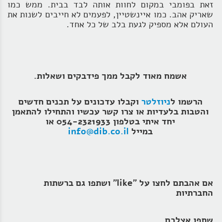
זאת בפומבי במקום לחוות אותה לבד בבית. ממש כמו
שאריק אהב. כמו איינשטיין, לפעמים לא חייבים לשנות את
העולם אלא מספיק לגעת בלב של כל אחד.
אשמח מאוד לקבל ממך פידבקים ושאלות.
הרשמו ל
ניוזלטר
וקבלו עדכונים על תכנים חדשים
והטבות בלעדיות או צרו קשר עכשיו והתחילו להתאמן
יחד איתי בטלפון 054-2321933 או
במייל
info@dib.co.il
אם אהבתם לחצו על "like" ושתפו גם ברשתות
החברתיות
שתפו אצלכם