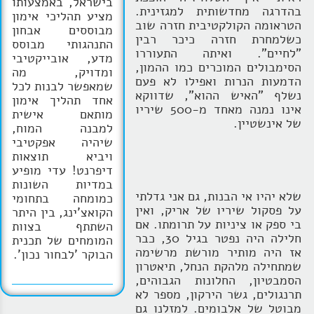
בישראל, באמצעותו
בהדרגה מחדשותית למגזינית.
מציע תהליכי אימון
הטראומה הקולקטיבית חזרה שוב
מבוססים אבחון
כשלמחרת חזרה כיכר רבין
התנהגותי מבוסס
"לחיים". ואיתה התעוררו
מדע, אובייקטיבי
הסימבולים המוכרים כמו ההמון,
ומדויק, מה
הדמעות הנרות ואפילו לא פעם
שמאפשר לבנות לכל
נשלף "האיש ההוא", שדווקא
אחד תהליך אימון
אינו נמנה מאחד מ-500 שיריו
מותאם אישית
של אינשטיין.
למבנה המוח,
שיהיה אפקטיבי
ויביא תוצאות
דיפרנט! עדי מופיע
במדיות השונות
שלא יהיו אי הבנות, גם אני גדלתי
כמומחה בתחומי
על פסקול שיריו של אריק, ואין
הקואצ'ינג, בין היתר
בי ספק או ציניות על תרומתו. אם
השתתף בצוות
חלילה היה נפטר בגיל 30, כבר
המומחים של תכנית
אז היה מותיר מורשת מרשימה
הבוקר 'לבחור נכון'.
שמתחילה מלהקת הנחל, תיאטרון
הסמבטיון, החלונות הגבוהים,
תרנגולים, גשר הירקון, מספר לא
מבוטל של אלבומים. למזלנו גם