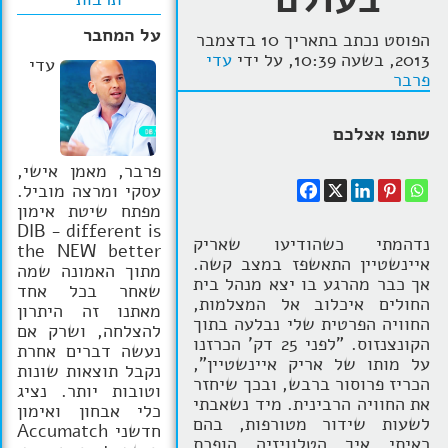
הרצאות
על המחבר
הפוסט נכתב בתאריך 10 בדצמבר
2013, בשעה 10:39, על ידי
עדי
עדי
בלוג קואצ'ינג
פרבר
סרטוני אימון
שתפו אצלכם
שאלות תשובות
פרבר, מאמן אישי,
עסקי ומרצה מוביל.
יצירת קשר
מפתח שיטת אימון
DIB - different is
נדהמתי כשהודיעו שאריק
the NEW better
איינשטיין התאשפז במצב קשה.
מתוך האמונה שמה
אך כבר מהרגע בו יצא מנהל בית
שאחר בכל אחד
החולים איכלוב אל המצלמות,
מאתנו זה היתרון
החוויה הפרטית שלי נבלעה בתוך
להצלחה, ושרק אם
הקונצנזוס. "לפני 25 דק' הכרזנו
נעשה דברים אחרת
על מותו של אריק איינשטיין",
נקבל תוצאות שונות
הכריז פרוסור ברבש, ובכך שיחזר
וטובות יותר. נציג
את החוויה הרבינית. מיד נשאבתי
כלי אבחון ואימון
לשעות שידור מטורפות, בהם
חדשני Accumatch
ראיתי איך הטלוויזיה הופכת