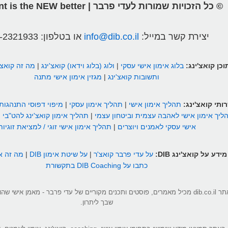
© כל הזכויות שמורות לעדי פרבר | different is the NEW better
יצירת קשר במייל:
info@dib.co.il
או בטלפון:
-2321933
וכן קואצ'ינג:
בלוג אימון אישי עסקי
|
ולוג (בלוג וידאו) קואצ'ינג
|
מה זה קואצ'
ותשובות קואצ'ינג
|
מגזין אימון אישי מתנה
ותי קואצ'ינג:
תהליך אימון אישי
|
תהליך אימון עסקי
|
מיפוי דפוסי התנהגות
ליך אימון אישי לאהבה עצמית וביטחון עצמי
|
תהליך אימון קואצ'ינג להט"בי
|
אישי עסקי לאמנים ויוצרים
|
תהליך אימון אישי זוגי / למציאת זוגיות
מידע על קואצ'ינג DIB:
על עדי פרבר קואצ'ר
|
על שיטת אימון DIB
|
מה זה אי
כתבו על DIB Coaching בתקשורת
אתר dib.co.il מכיל מאמרים, פוסטים ותכנים מקוריים של עדי פרבר - מאמן אישי 
שבך ליתרון.