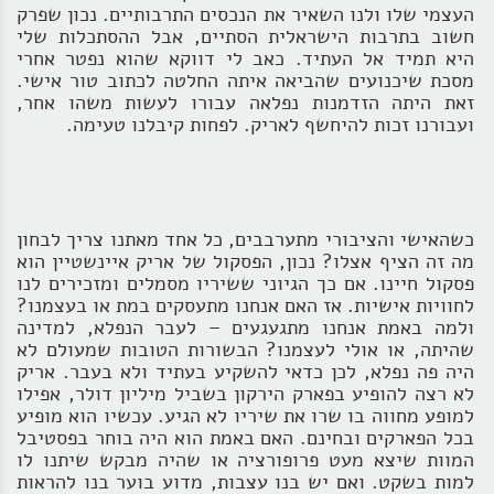
העצמי שלו ולנו השאיר את הנכסים התרבותיים. נכון שפרק
חשוב בתרבות הישראלית הסתיים, אבל ההסתכלות שלי
היא תמיד אל העתיד. כאב לי דווקא שהוא נפטר אחרי
מסכת שיכנועים שהביאה איתה החלטה לכתוב טור אישי.
זאת היתה הזדמנות נפלאה עבורו לעשות משהו אחר,
ועבורנו זכות להיחשף לאריק. לפחות קיבלנו טעימה.
כשהאישי והציבורי מתערבבים, כל אחד מאתנו צריך לבחון
מה זה הציף אצלו? נכון, הפסקול של אריק איינשטיין הוא
פסקול חיינו. אם כך הגיוני ששיריו מסמלים ומזכירים לנו
לחוויות אישיות. אז האם אנחנו מתעסקים במת או בעצמנו?
ולמה באמת אנחנו מתגעגעים – לעבר הנפלא, למדינה
שהיתה, או אולי לעצמנו? הבשורות הטובות שמעולם לא
היה פה נפלא, לכן כדאי להשקיע בעתיד ולא בעבר. אריק
לא רצה להופיע בפארק הירקון בשביל מיליון דולר, אפילו
למופע מחווה בו שרו את שיריו לא הגיע. עכשיו הוא מופיע
בכל הפארקים ובחינם. האם באמת הוא היה בוחר בפסטיבל
המוות שיצא מעט פרופורציה או שהיה מבקש שיתנו לו
למות בשקט. ואם יש בנו עצבות, מדוע בוער בנו להראות