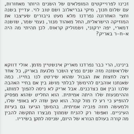
זכינו לפרוייקטים המופלאים של השנים היותר מאחורות,
עם שלום חנוך, מיקי גבריאלוב ושם טוב לוי. עדיין בשנה
וחצי האחרונה נפרדנו מלא מעט גיבורים שעיצבו את
המוזיקה הישראלית, החל מאהוד מנור, נעמי שמר, שושנה
דמארי, יפה ירקוני, ושמוליק קראוס. לכן תהיתי מה היה
א-ח-ר באריק?
בינינו, הרי כבר נפרדנו מאריק אינשטיין מזמן. אולי דווקא
שלראשונה מזה שנים נפרץ השכר מלגעת באריק, כל אחד
רצה לחצות את הגבול שהוא שירטט לנו בחייו. כמה
שאנחנו אוהבים להימשך לבלתי מושג בין אם בחיי האהבה
שלנו ובין אם כצרכנים. אבל אריק לא ניסה להפוך למותג,
וההימנעות שלו היתה אמיתית. הוא החליט שהוא מפסיק
להופיע כי רע לו מול קהל. הוא טען שזה לא באופי שלו,
ולמעשה חווה פוביה אמיתית. בהמשך הגיעו גם בעיות
העיניים. ואפשר רק להניח שמתוך מבצרו התקשה להבין
מה קורה בעולם הנורא של היום, שניסה לתקן בשיריו.