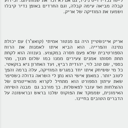
ל-18 נכדיו ו-6 ניניו, גם אם לא זכר את שמותיהם. וכידוע
קבלה מביאה עימה קבלה, וגם החרדים באופן נדיר קיבלו
ושמעו את המוזיקה של אריק.
אריק איינשטיין היה גם מנטור אמיתי (קואצ'ר) עם יכולת
נתינה והפרייה. הוא הביא איתו לאמנות את הרוח
הספורטיבית שלא פעם חסרה במקצוע. בענווה הוא לקחת
תחת חסותו אמנים צעירים ממנו כמו שלום חנוך, מתי
כספי, שם טוב לוי, יהודית רביץ, ועד האחרון גיא בוקאטי.
כל מי ששיחק איתו יחד במגרש המוזיקה, עלה ברמה והפך
לטוב יותר. כמאמן אישי הוא נתן לי השראה גדולה כשסיפר
שאת עיתון הספורט הוא מתחיל לקרוא מהאייטמים של
ההצלחות ואז עובר לפאשלות. כך מורכב גם מבנה השיחה
האימונית, שממקד את הפוקוס שלנו בראש ובראשונה על
הדברים הטובים בחיינו.