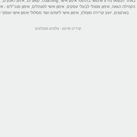
באתר תמצאו מידע שימושי בתחומי אימון אישי, coaching, קואצ'ינג
הקהילה הגאה, אימון מנטלי לבעלי עסקים, אימון אישי למנהלים, אימון מנכ"לים - אי
בארגונים, יועץ קריירה מומלץ, אימון אישי ליזמים ועוד מסלולי אימון אישי ועסקי יי
קרדיט סרטון -
צלמים מומלצים