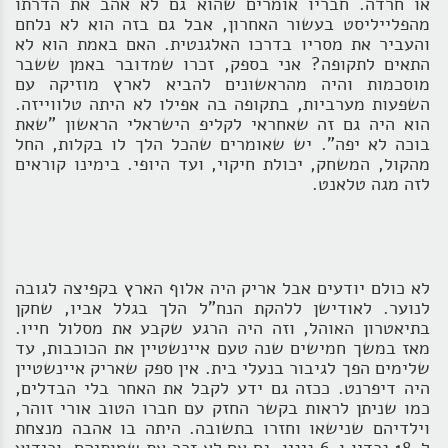
או חרדה. חבריו אומרים שהוא גם לא אהב את הדרתו
מהפלייליסט בעשור האחרון, אבל גם בזה הוא לא נלחם
והעביר את מסריו בדרכו האלגנטית. האם באמת הוא לא
התאים לתקופה? אני בספק, זכרו שמדובר באמן ששבר
מוסכמות והיה מהראשונים להביא לארץ מוזיקה עם
השפעות מערביות, בתקופה בה אפילו לא היתה טלווייזה.
הוא היה גם זה שאחראי לקליפ הישראלי הראשון "שאת
בוכה לא יפה". יש שאומרים שהכל הלך לו בקלות, החל
מהקול, המשחק, יכולת חיקוי, ועד היופי. בימינו קוראים
לזה מגה טלאנט.
לא כולם יודעים אבל אריק היה אלוף הארץ בקפיצה לגובה
לנוער. לאודישן ללהקת הנח"ל הלך בגלל אביו, שחקן
בתיאטרון האוהל, וזה היה הרגע שקבע את מסלול חייו.
מאז במשך חמישים שנה טעם איינשטיין את הכוכבות, עד
שלימים הפך לגיבור בנעלי בית. אין ספק שאריק איינשטיין
היה דיפרנט. ככזה גם ידע לקבל את האחר בלי הבדלים,
כמו שניתן לראות בקשר החזק עם חברו הטוב אורי זוהר,
וילדיהם שנישאו וחזרו בתשובה. היתה בו אהבה מנצחת