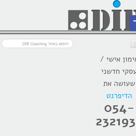
ת
ימון אישי /
דף הבית
סקי חדשני
מסלולי אימון
שעושה את
אודות
הדיפרנט
בתקשורת
054-
המלצות
232193
הרצאות
בלוג קואצ'ינג