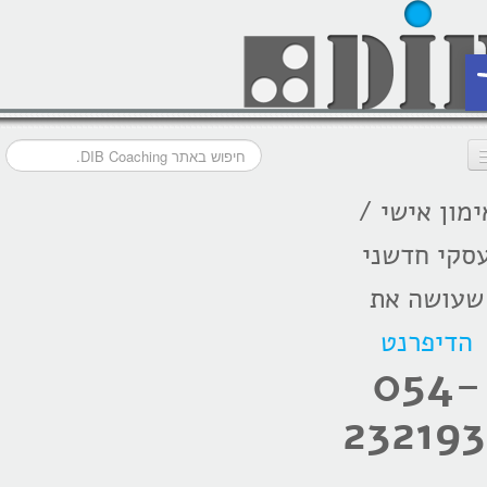
ת
ימון אישי /
דף הבית
סקי חדשני
מסלולי אימון
שעושה את
אודות
הדיפרנט
בתקשורת
054-
המלצות
232193
הרצאות
בלוג קואצ'ינג