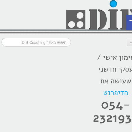
ת
ימון אישי /
דף הבית
סקי חדשני
מסלולי אימון
שעושה את
אודות
הדיפרנט
בתקשורת
054-
המלצות
232193
הרצאות
בלוג קואצ'ינג