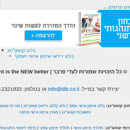
ים חדשים
→
בלוג קואצ'ינג
בלוג וידאו אימון אישי ועסקי
© כל הזכויות שמורות לעדי פרבר | different is the NEW better
יצירת קשר במייל:
info@dib.co.il
או בטלפון:
-2321933
וכן קואצ'ינג:
בלוג אימון אישי עסקי
|
ולוג (בלוג וידאו) קואצ'ינג
|
מה זה קואצ'
ותשובות קואצ'ינג
|
מגזין אימון אישי מתנה
ותי קואצ'ינג:
תהליך אימון אישי
|
תהליך אימון עסקי
|
מיפוי דפוסי התנהגות