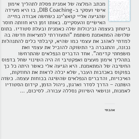
מכתב המלצה של אמנית פסלת לתהליך אימון
הרצאות
אישי ועסקי ב-DIB Coaching, בו היא מעידה
שהגיעה אליי קואצ'ינג כשחשה אבודה בחייה
בלוג קואצ'ינג
האישיים והעסקיים. באותו זמן היא חוותה חוסר
ביטחון בעצמה וביכולות שלה כאמנית ובעלת סטודיו. בתום
סרטוני אימון
שלושה המתאמנת משתפת "התעוררתי למציאות חדשה בה
למדתי לאהוב את עצמי כמו שהיא, קיבלתי כלים להתנהלות
נכונה, והתגברה בי התשוקה להוביל את עצמי ואת
שאלות תשובות
משפחתי קדימה". אחד הדברים הנפלאים שהתרחשו
בתהליך אימון מעצים ואפקטיבי זה היה השינוי שחל בדפוס
יצירת קשר
החשיבה של המתאמנת. היא הגיעה אלי כאשר היתה כל כך
בפוקוס באכזבות העבר, שלא יכלה לראות את החוזקות,
האיכויות, והדברים הנפלאים שהשיגה בכוחות עצמה. כשזה
השתנה – הדרך לסדר וארגון, ניהול הזמן, קידום הסטודיו
לאמנות, ונושאי השיווק נסללה עבורה. לסיכום, …
אהבתי