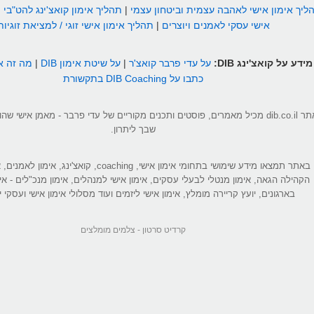
ליך אימון אישי לאהבה עצמית וביטחון עצמי
|
תהליך אימון קואצ'ינג להט"בי
|
אישי עסקי לאמנים ויוצרים
|
תהליך אימון אישי זוגי / למציאת זוגיות
מידע על קואצ'ינג DIB:
על עדי פרבר קואצ'ר
|
על שיטת אימון DIB
|
מה זה אי
כתבו על DIB Coaching בתקשורת
אתר dib.co.il מכיל מאמרים, פוסטים ותכנים מקוריים של עדי פרבר - מאמן אישי 
שבך ליתרון.
באתר תמצאו מידע שימושי בתחומי אימון אישי, coaching, קואצ'ינג
הקהילה הגאה, אימון מנטלי לבעלי עסקים, אימון אישי למנהלים, אימון מנכ"לים - אי
בארגונים, יועץ קריירה מומלץ, אימון אישי ליזמים ועוד מסלולי אימון אישי ועסקי יי
קרדיט סרטון -
צלמים מומלצים