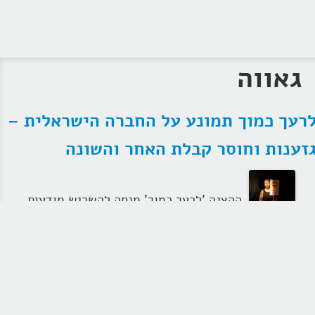
גאווה
רעך כמוך תמונע על החברה הישראלית –
זענות וחוסר קבלת האחר והשונה
ההצגה 'לרעך כמוך' מנסה להשריש מודעות
לקבלת האחר והשונה ובעזרת אומנות למגר את
תופעת הגזענות בישראל. את המחזה יצרו אלמה
וייך חושן ונוגה אלקין אפרת בשיתוף המטה
למאבק בגזענות. בין חברי הקאסט המוזיקאי והשחקן אייל
שכטר סולן אבטיפוס לשעבר. אב טיפוס ע"פ הפסיכולוגיה
הקוגניטיבית הוא חבר קבוצה בעל אוסף תכונות אופייניות
שמייצגות את קבוצתו. אך במציאות אב טיפוס לרב אינו
מייצג באמת את חברי קבוצתו אלא דימוי שקיים להם –