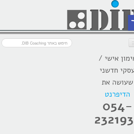
ת
ימון אישי /
דף הבית
סקי חדשני
מסלולי אימון
שעושה את
אודות
הדיפרנט
בתקשורת
054-
המלצות
232193
הרצאות
בלוג קואצ'ינג