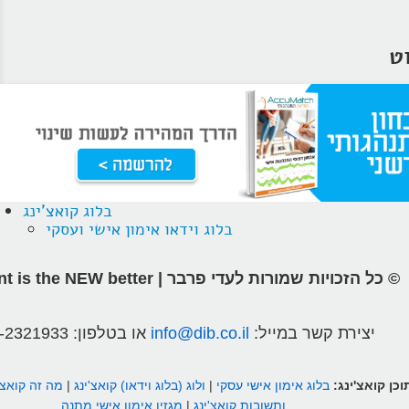
וט
בלוג קואצ'ינג
בלוג וידאו אימון אישי ועסקי
© כל הזכויות שמורות לעדי פרבר | different is the NEW better
יצירת קשר במייל:
info@dib.co.il
או בטלפון:
-2321933
וכן קואצ'ינג:
בלוג אימון אישי עסקי
|
ולוג (בלוג וידאו) קואצ'ינג
|
מה זה קואצ'
ותשובות קואצ'ינג
|
מגזין אימון אישי מתנה