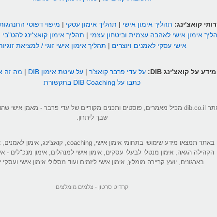
ותי קואצ'ינג:
תהליך אימון אישי
|
תהליך אימון עסקי
|
מיפוי דפוסי התנהגות
ליך אימון אישי לאהבה עצמית וביטחון עצמי
|
תהליך אימון קואצ'ינג להט"בי
|
אישי עסקי לאמנים ויוצרים
|
תהליך אימון אישי זוגי / למציאת זוגיות
מידע על קואצ'ינג DIB:
על עדי פרבר קואצ'ר
|
על שיטת אימון DIB
|
מה זה אי
כתבו על DIB Coaching בתקשורת
אתר dib.co.il מכיל מאמרים, פוסטים ותכנים מקוריים של עדי פרבר - מאמן אישי 
שבך ליתרון.
באתר תמצאו מידע שימושי בתחומי אימון אישי, coaching, קואצ'ינג
הקהילה הגאה, אימון מנטלי לבעלי עסקים, אימון אישי למנהלים, אימון מנכ"לים - אי
בארגונים, יועץ קריירה מומלץ, אימון אישי ליזמים ועוד מסלולי אימון אישי ועסקי יי
קרדיט סרטון -
צלמים מומלצים