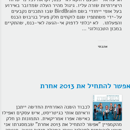
היצירתיות שורה עליו. גיגול מהיר העלה שמדובר באירוע
בעל אופי ייחודי בשם BirdBrain שבו התכנים נקבעים
על-ידי משתתפיו שגם לוקחים חלק פעיל בגיבוש הכנס
והפעלתו. לא יכלתי לדפוק אי-הגעה לאי-כנס, שהתקיים
במכון הטכנולוגי …
אהבתי
פשר להתחיל את 2013 אחרת
לכבוד השנה האזרחית החדשה ייתכן
וראיתם אותי כגיטריסט, איש עסקים ואפילו
כאישה אפרו אמריקאית. התמונות הן חלק
מהקמפיין "אפשר להתחיל את 2013 אחרת" שבמסגרתו אני