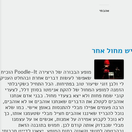
אהבתי
ש מחול אחר
מופע הבכורה של היצירה Poodle-It הוכיח
שאפשר לעשות דברים אחרת ובהחלט העניק
לי ולבן זוגי שיעור טוב בפתיחות. הכל התחיל כשקיבלתי
הזמנה למופע המחול של להקת אנימטו בסוזן דלל, לצערי
קובי שמח פחות ולא יצא בצעדי מחול. כבני אדם אנחנו
אוהבים לקטלג את הדברים שאנחנו אוהבים או לא אוהבים,
הרבה פעמים אפילו מבלי להתנסות באופן אישי. כמו שלא
נוכל להכריז שאיננו אוהבים חציל מבלי שטעמנו אותו, כך
לא נוכל לקבוע אמירה על אמנות, אנשים או על עצמנו
מבלי שנבדוק אותה קודם לכן. חמוש בתובנה הזאת
ובהבטחה לסושי וקאווה בתום המופע, יצאנו לדייט תרבותי