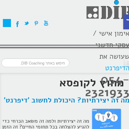
ת
ימון אישי /
סקי חדשני
עושה את
דיפרנט
054
דף הבית
מחוץ לקופסא
232193
מסלולי אימון
ה זה יצירתיות? היכולת לחשוב 'דיפרנט'
אודות
בתקשורת
מה זה יצירתיות ולמה זה משאב הכרחי כדי
המלצות
להגיע להצלחה בכל תחומי החיים? זה הזמן