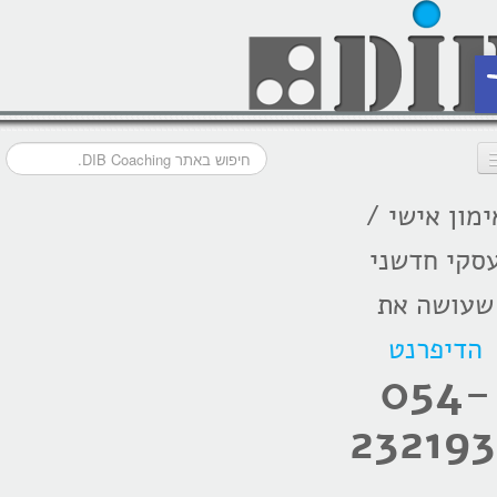
ת
ימון אישי /
דף הבית
סקי חדשני
מסלולי אימון
שעושה את
אודות
הדיפרנט
בתקשורת
054-
המלצות
232193
הרצאות
בלוג קואצ'ינג