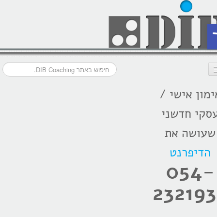
ת
ימון אישי /
דף הבית
סקי חדשני
מסלולי אימון
שעושה את
אודות
הדיפרנט
בתקשורת
054-
המלצות
232193
הרצאות
בלוג קואצ'ינג