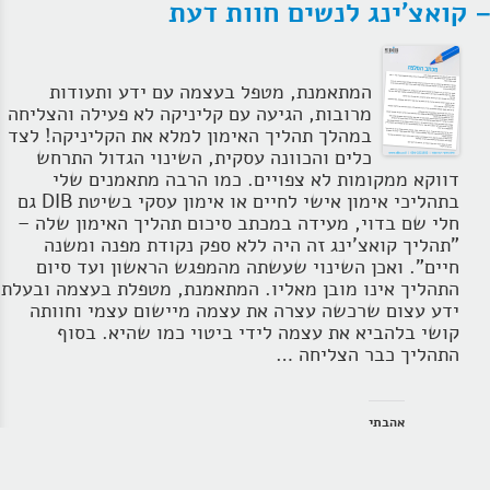
 קואצ'ינג לנשים חוות דעת
המתאמנת, מטפל בעצמה עם ידע ותעודות
מרובות, הגיעה עם קליניקה לא פעילה והצליחה
במהלך תהליך האימון למלא את הקליניקה! לצד
כלים והכוונה עסקית, השינוי הגדול התרחש
דווקא ממקומות לא צפויים. כמו הרבה מתאמנים שלי
בתהליכי אימון אישי לחיים או אימון עסקי בשיטת DIB גם
חלי שם בדוי, מעידה במכתב סיכום תהליך האימון שלה –
"תהליך קואצ'ינג זה היה ללא ספק נקודת מפנה ומשנה
חיים". ואכן השינוי שעשתה מהמפגש הראשון ועד סיום
התהליך אינו מובן מאליו. המתאמנת, מטפלת בעצמה ובעלת
ידע עצום שרכשה עצרה את עצמה מיישום עצמי וחוותה
קושי בלהביא את עצמה לידי ביטוי כמו שהיא. בסוף
התהליך כבר הצליחה …
אהבתי